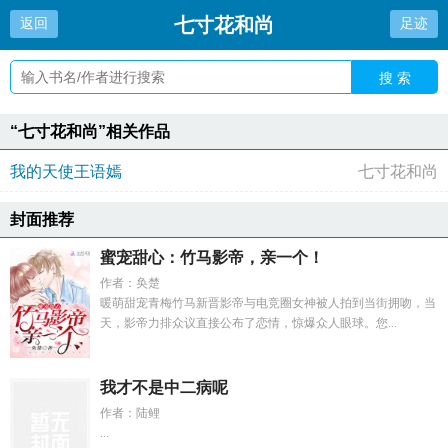
七寸花和尚
返回
足迹
搜 索
“七寸花和尚”相关作品
我的天使王语嫣
七寸花和尚
封面推荐
蜜宠甜心：竹马影帝，亲一个！
作者：奂楚
暖萌甜宠青梅竹马新晋影帝与电竞圈女神被人拍到当街拥吻，当
天，影帝力排众议直接公布了恋情，惊爆众人眼球。您...
我才不是中二病呢
作者：陆鲤
...