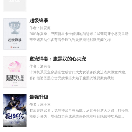
超级锋暴
作者：陈爱庭
2003年夏季，巴西新星卡卡低调地踏进米兰城葡萄牙小将克里斯
蒂亚诺罗纳尔多背着争议飞到曼彻斯特默默无闻的梅...
蜜宠悍妻：腹黑汉的心尖宠
作者：酒有毒
计算机系元宝穿越乱世成古代大力女被爹娘卖进农家做童养媳。
寡妇抠婆婆黑心贪兄嫂懒癌大姑子腹黑汉谁要欺负我媳...
最强升级
作者：庄十三
赵放穿越武界，觉醒神武至尊系统，从此开启逆天之路，打怪就
能提升修为，增强战力完成系统任务就能得到绝顶神功系统...