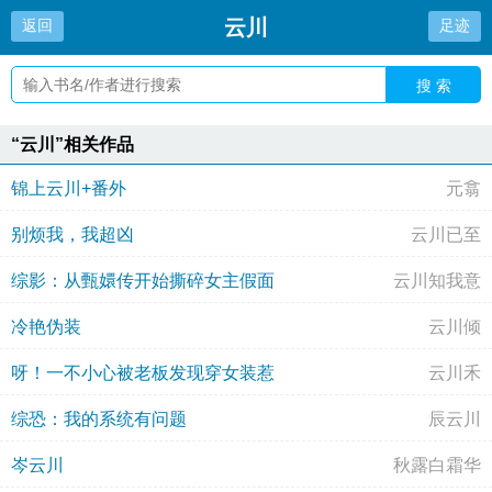
云川
返回
足迹
搜 索
“云川”相关作品
锦上云川+番外
元翕
别烦我，我超凶
云川已至
综影：从甄嬛传开始撕碎女主假面
云川知我意
冷艳伪装
云川倾
呀！一不小心被老板发现穿女装惹
云川禾
综恐：我的系统有问题
辰云川
岑云川
秋露白霜华