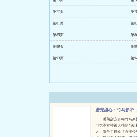
第73页
第7
第77页
第7
第81页
第8
第85页
第8
第89页
第9
第93页
第9
蜜宠甜心：竹马影帝
亲一个！
暖萌甜宠青梅竹马新
电竞圈女神被人拍到当街
天，影帝力排众议直接公