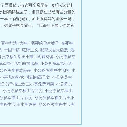
掀了面膜贴，有这两个魔星在，她什么都别
冲到那颜怀里去了，那颜搂住已经有些分量的
一早上的躲猫猫，加上跟妈妈的虚惊一场，
，这孩子就是省心。 “我送他上去，你去煮
一百种方法
大神，我要给你生猴子
在死神
氧
十国千娇
狂野生长
我家夫君太凶残
最
务员幸福生活王小事儿免费阅读
小公务员幸
员幸福生活刘向东那颜
小公务员幸福生活
公务员李睿袁晶晶
小公务员幸福生活的
小
王小事儿格格党
体制内高干文
小公务员幸
公务员幸福生活 王小事免费阅读
小公务员
?
小公务员幸福生活百度
小公务员幸福生
务员幸福生活 百度
小公务员幸福生活王小
幸福生活 王小事免费
小公务员幸福生活讲