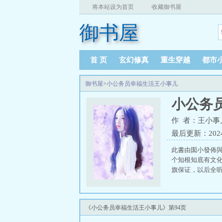
将本站设为首页
收藏御书屋
御书屋
首 页
玄幻修真
重生穿越
都市
御书屋
>
小公务员幸福生活王小事儿
小公务
作 者：王小事
最后更新：2024-0
此書由囡小發佈與
个知根知底有文
旗保证，以后全
《小公务员幸福生活王小事儿》第94页