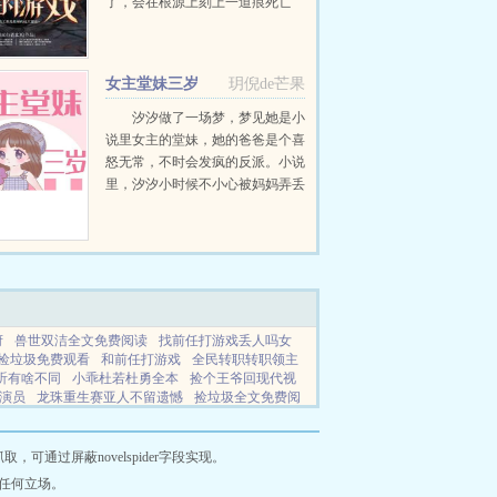
了，会在根源上刻上一道痕死亡
了，又会刻上一道痕，两道痕之间
的差距，就是神吃的。生命？吃的
速度太慢了吧？所以，神最喜欢吃
女主堂妹三岁
玥倪de芒果
的，还是政权的兴衰。一个政权...
汐汐做了一场梦，梦见她是小
说里女主的堂妹，她的爸爸是个喜
怒无常，不时会发疯的反派。小说
里，汐汐小时候不小心被妈妈弄丢
了。回去之后，因为憎恨妈妈偏
心，所以欺负性格懦弱，看起来不
聪明的弟弟。因为讨厌女主...
府
兽世双洁全文免费阅读
找前任打游戏丢人吗女
捡垃圾免费观看
和前任打游戏
全民转职转职领主
听有啥不同
小乖杜若杜勇全本
捡个王爷回现代视
演员
龙珠重生赛亚人不留遗憾
捡垃圾全文免费阅
后免费阅读
反派又被强取豪夺了最新章节更新内
别人的句子简短
解脱的爱在线观看
网站地图
通过屏蔽novelspider字段实现。
任何立场。