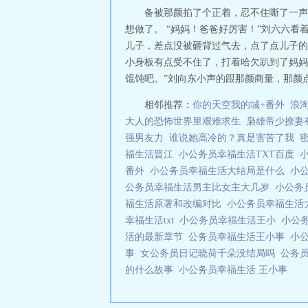
备被那颜掐了个正着，忍不住嘶了一声
想做了。 “妈妈！爸爸好厉害！”刘六六
儿子，差点没被砸背过气去，点了点儿子的
小身板有点受不住了，打着哈欠趴到了妈妈
馄饨吧。”刘向东小声的跟那颜商量，那颜点
相邻推荐：
你的天空我的城+番外
浪
大人的恐怖世界里艰难求生
枭雄帝少撩妻
强男友力
谁说她高冷的？真是害苦了我
福生活晋江
小公务员幸福生活TXT百度
番外
小公务员幸福生活大结局是什么
小
公务员幸福生活男主比女主大几岁
小公务
福生活原著和改编对比
小公务员幸福生活
幸福生活txt
小公务员幸福生活王小
小公
活的最新章节
公务员幸福生活王小事
小
事
女公务员日记晓荷千朵没结局吗
公务
的什么故事
小公务员幸福生活 王小事