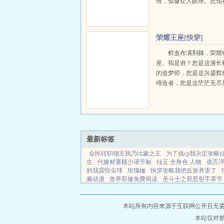
情，惊爆众人眼球。您现
事业上升期，不怕公布恋
的发展造成恶劣影响吗？
想让全世界知道，仅此而
荣耀王座[快穿]
没跟我告...
鲜血布满荆棘，荣耀
座。我是谁？您是这漫长
的造梦师，您是这兴盛辉
缔造者，您是这茫茫无尽
道人，亿亿万万的信众如
是神，是唯一，是永恒的
上。我为，守夜人。洛萤..
最新标签
全民转职领主我乃比蒙之王
为了搞cp我决定攻略仙
生
代嫁鲜妻顾少请节制
仙五 全角色 人物
诡言
的我震惊全球
玫瑰枷
快穿攻略我把反派养歪了
频动漫
兽界双修免费阅读
圣斗士之邪恶射手章节
读
捡个王爷回现代TXT免费阅读
良人 百度
标记
标记装A的omage长官txt
人性美是什么意思
与佛
本站所有内容来源于互联网公开且无需登录
本站仅对