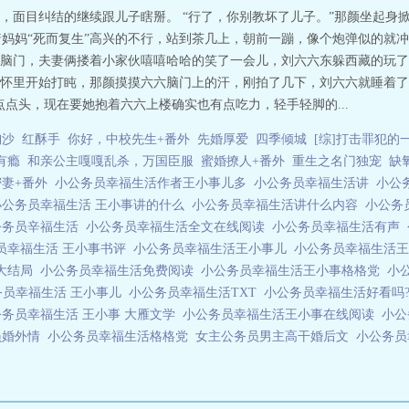
，面目纠结的继续跟儿子瞎掰。 “行了，你别教坏了儿子。”那颜坐起身
看着妈妈“死而复生”高兴的不行，站到茶几上，朝前一蹦，像个炮弹似的就
脑门，夫妻俩搂着小家伙嘻嘻哈哈的笑了一会儿，刘六六东躲西藏的玩了
怀里开始打盹，那颜摸摸六六脑门上的汗，刚拍了几下，刘六六就睡着了
点头，现在要她抱着六六上楼确实也有点吃力，轻手轻脚的...
淘沙
红酥手
你好，中校先生+番外
先婚厚爱
四季倾城
[综]打击罪犯的
有瘾
和亲公主嘎嘎乱杀，万国臣服
蜜婚撩人+番外
重生之名门独宠
缺
密妻+番外
小公务员幸福生活作者王小事儿多
小公务员幸福生活讲
小公
小公务员幸福生活 王小事讲的什么
小公务员幸福生活讲什么内容
小公务
公务员辛福生活
小公务员幸福生活全文在线阅读
小公务员幸福生活有声
员幸福生活 王小事书评
小公务员幸福生活王小事儿
小公务员幸福生活
大结局
小公务员幸福生活免费阅读
小公务员幸福生活王小事格格党
小
务员幸福生活 王小事儿
小公务员幸福生活TXT
小公务员幸福生活好看吗
公务员幸福生活 王小事 大雁文学
小公务员幸福生活王小事在线阅读
小公
员婚外情
小公务员幸福生活格格党
女主公务员男主高干婚后文
小公务员