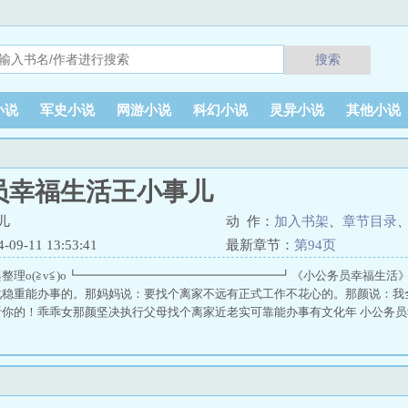
搜索
小说
军史小说
网游小说
科幻小说
灵异小说
其他小说
员幸福生活王小事儿
儿
动 作：
加入书架
、
章节目录
9-11 13:53:41
最新章节：
第94页
整理o(≧v≦)o┗━━━━━━━━━━━━━━━━━┛《小公务员幸福生
化稳重能办事的。那妈妈说：要找个离家不远有正式工作不花心的。那颜说：我
听你的！乖乖女那颜坚决执行父母找个离家近老实可靠能办事有文化年 小公务员