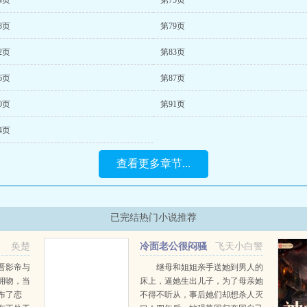
4页
第75页
8页
第79页
2页
第83页
6页
第87页
0页
第91页
4页
查看更多章节...
已完结热门小说推荐
，
奂楚
冷面老公很闷骚
飞天小白警
晋影帝与
继母和姐姐亲手送她到男人的
拥吻，当
床上，逼她生出儿子，为了母亲她
布了恋
不得不听从，事后她们却想杀人灭