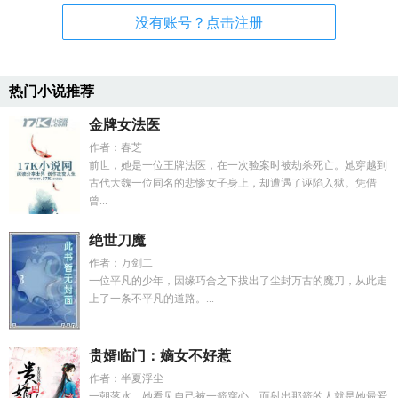
没有账号？点击注册
热门小说推荐
金牌女法医
作者：春芝
前世，她是一位王牌法医，在一次验案时被劫杀死亡。她穿越到
古代大魏一位同名的悲惨女子身上，却遭遇了诬陷入狱。凭借
曾...
绝世刀魔
作者：万剑二
一位平凡的少年，因缘巧合之下拔出了尘封万古的魔刀，从此走
上了一条不平凡的道路。...
贵婿临门：嫡女不好惹
作者：半夏浮尘
一朝落水，她看见自己被一箭穿心，而射出那箭的人就是她最爱