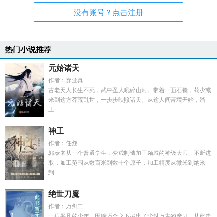
没有账号？点击注册
热门小说推荐
元始诸天
作者：弃还真
古老天人长生不死，武中圣人吼碎山河。带着一面石镜，荀少彧
来到这方莽荒乱世，一步步映照诸天。从这人间苦境开始，踏
上...
神工
作者：任怨
郭泰来从一个普通学生，变成制造加工领域的神级大师。不断进
取，加工范围从数百米到数十个原子，加工精度从微米到纳米
到...
绝世刀魔
作者：万剑二
一位平凡的少年，因缘巧合之下拔出了尘封万古的魔刀，从此走