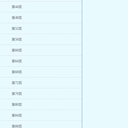
第44页
第48页
第52页
第56页
第60页
第64页
第68页
第72页
第76页
第80页
第84页
第88页