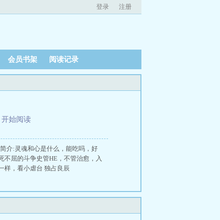
登录
注册
会员书架
阅读记录
、
开始阅读
简介:灵魂和心是什么，能吃吗，好
死不屈的斗争史管HE，不管治愈，入
一样，看小虐台 独占良辰