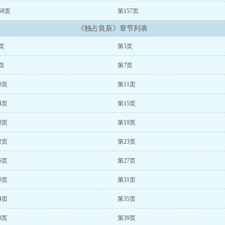
58页
第157页
《独占良辰》章节列表
页
第3页
页
第7页
0页
第11页
4页
第15页
8页
第19页
2页
第23页
6页
第27页
0页
第31页
4页
第35页
8页
第39页