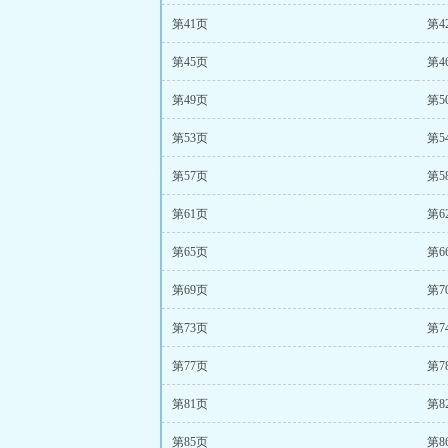
第41页
第4
第45页
第4
第49页
第5
第53页
第5
第57页
第5
第61页
第6
第65页
第6
第69页
第7
第73页
第7
第77页
第7
第81页
第8
第85页
第8