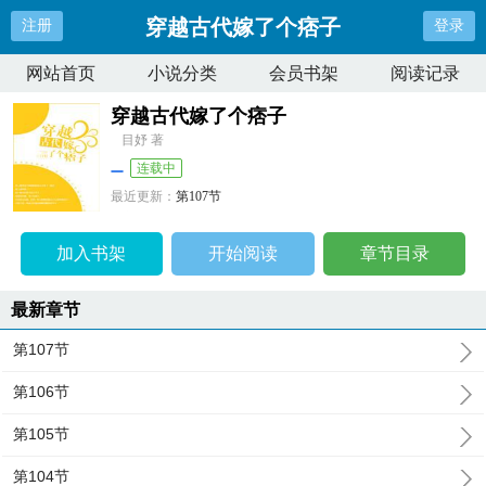
穿越古代嫁了个痞子
注册
登录
网站首页
小说分类
会员书架
阅读记录
穿越古代嫁了个痞子
目妤 著
连载中
最近更新：
第107节
更新时间：
2024-09-12 01:17:09
加入书架
开始阅读
章节目录
最新章节
第107节
第106节
第105节
第104节