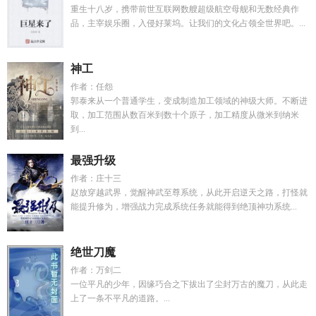
重生十八岁，携带前世互联网数艘超级航空母舰和无数经典作
品，主宰娱乐圈，入侵好莱坞。让我们的文化占领全世界吧。...
神工
作者：任怨
郭泰来从一个普通学生，变成制造加工领域的神级大师。不断进
取，加工范围从数百米到数十个原子，加工精度从微米到纳米
到...
最强升级
作者：庄十三
赵放穿越武界，觉醒神武至尊系统，从此开启逆天之路，打怪就
能提升修为，增强战力完成系统任务就能得到绝顶神功系统...
绝世刀魔
作者：万剑二
一位平凡的少年，因缘巧合之下拔出了尘封万古的魔刀，从此走
上了一条不平凡的道路。...