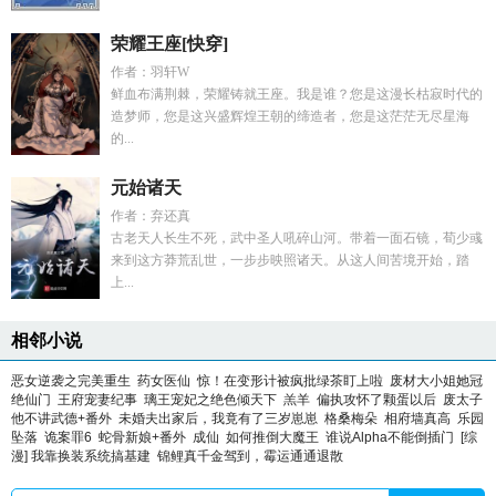
荣耀王座[快穿]
作者：羽轩W
鲜血布满荆棘，荣耀铸就王座。我是谁？您是这漫长枯寂时代的
造梦师，您是这兴盛辉煌王朝的缔造者，您是这茫茫无尽星海
的...
元始诸天
作者：弃还真
古老天人长生不死，武中圣人吼碎山河。带着一面石镜，荀少彧
来到这方莽荒乱世，一步步映照诸天。从这人间苦境开始，踏
上...
相邻小说
恶女逆袭之完美重生
药女医仙
惊！在变形计被疯批绿茶盯上啦
废材大小姐她冠
绝仙门
王府宠妻纪事
璃王宠妃之绝色倾天下
羔羊
偏执攻怀了颗蛋以后
废太子
他不讲武德+番外
未婚夫出家后，我竟有了三岁崽崽
格桑梅朵
相府墙真高
乐园
坠落
诡案罪6
蛇骨新娘+番外
成仙
如何推倒大魔王
谁说Alpha不能倒插门
[综
漫] 我靠换装系统搞基建
锦鲤真千金驾到，霉运通通退散