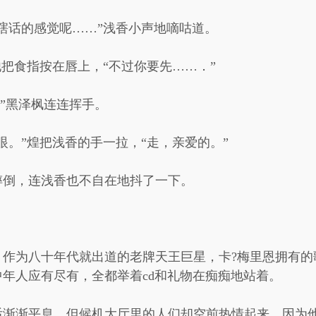
瞎话的感觉呢……”浅香小声地嘀咕道。
他把食指按在唇上，“不过你要先……．”
!”黑泽枫连连挥手。
眼。”煌把浅香的手一拉，“走，亲爱的。”
摔倒，连浅香也不自在地抖了一下。
，作为八十年代就出道的老牌天王巨星，卡?梅里恩拥有的
年人应有尽有，全都举着cd和礼物在痴痴地站着。
后渐渐平息。但候机大厅里的人们却空前热情起来，因为