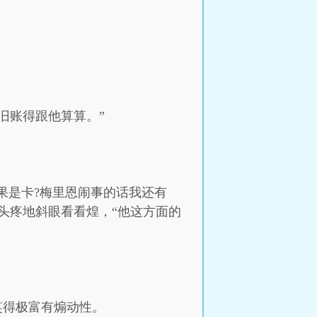
旧账得跟他算算。”
果是卡?梅里恩闹事的话我还有
头疼地斜眼看看煌，“他这方面的
笑得极富有煽动性。