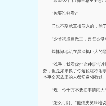
“希望这个卡?梅里恩不要惹
“你要谁好看?”
门也不敲就直接闯入的，除了
“少替我擅自做主，要怎么修
煌慵懒地趴在黑泽枫巨大的
“浅香，我看你把这种事告诉
数，但是如果换了你这位堪称闹事
本事全家族里的人都切身领教过。
“煌，你千万不要把事情闹大
“怎么可能。”他嬉皮笑脸地