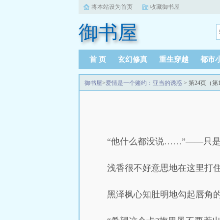
将本站设为首页
收藏御书屋
御书屋
首 页
玄幻修真
重生穿越
都市
御书屋
>
爱情是一个赌约：亚当的诱惑
> 第24页（第
“他什么都没说……”——只
浅香很不好意思地在这里打
黑泽枫心知肚明地勾起唇角