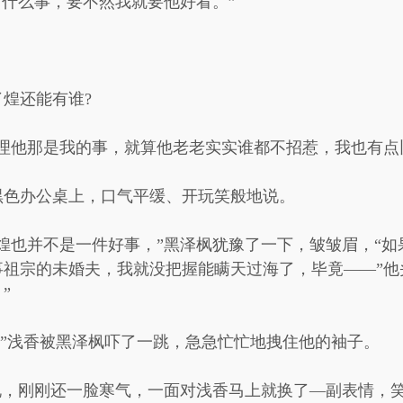
出什么事，要不然我就要他好看。”
煌还能有谁?
理他那是我的事，就算他老老实实谁都不招惹，我也有点
黑色办公桌上，口气平缓、开玩笑般地说。
煌也并不是一件好事，”黑泽枫犹豫了一下，皱皱眉，“如
祖宗的未婚夫，我就没把握能瞒天过海了，毕竟——”他
”
!”浅香被黑泽枫吓了一跳，急急忙忙地拽住他的袖子。
说，刚刚还一脸寒气，一面对浅香马上就换了—副表情，