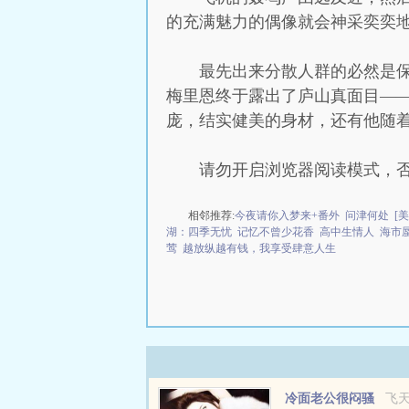
的充满魅力的偶像就会神采奕奕
最先出来分散人群的必然是
梅里恩终于露出了庐山真面目—
庞，结实健美的身材，还有他随
请勿开启浏览器阅读模式，
相邻推荐:
今夜请你入梦来+番外
问津何处
[
湖：四季无忧
记忆不曾少花香
高中生情人
海市
莺
越放纵越有钱，我享受肆意人生
冷面老公很闷骚
飞