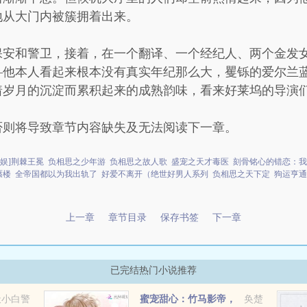
地从大门内被簇拥着出来。
保安和警卫，接着，在一个翻译、一个经纪人、两个金发女
—他本人看起来根本没有真实年纪那么大，矍铄的爱尔兰
着岁月的沉淀而累积起来的成熟韵味，看来好莱坞的导演
否则将导致章节内容缺失及无法阅读下一章。
美娱]荆棘王冕
负相思之少年游
负相思之故人歌
盛宠之天才毒医
刻骨铭心的错恋：我
蜃楼
全帝国都以为我出轨了
好爱不离开（绝世好男人系列
负相思之天下定
狗运亨通
上一章
章节目录
保存书签
下一章
已完结热门小说推荐
天小白警
蜜宠甜心：竹马影帝，
奂楚