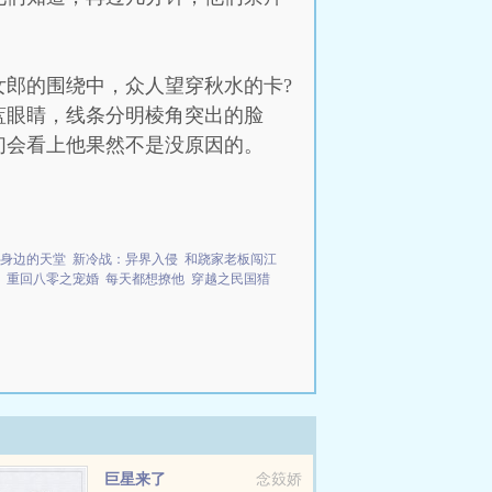
郎的围绕中，众人望穿秋水的卡?
蓝眼睛，线条分明棱角突出的脸
们会看上他果然不是没原因的。
身边的天堂
新冷战：异界入侵
和跷家老板闯江
重回八零之宠婚
每天都想撩他
穿越之民国猎
巨星来了
念笯娇