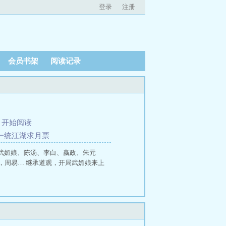
登录
注册
会员书架
阅读记录
、
开始阅读
代一统江湖求月票
武媚娘、陈汤、李白、嬴政、朱元
，周易… 继承道观，开局武媚娘来上