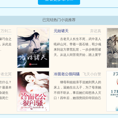
已完结热门小说推荐
万剑二
元始诸天
弃还真
缘巧合之
古老天人长生不死，武中圣人
，从此走
吼碎山河。带着一面石镜，荀少彧
.
来到这方莽荒乱世，一步步映照诸
天。从这人间苦境开始，踏上寰宇
诸天之路，元始大罗诸天...
行者北冥
冷面老公很闷骚
飞天小白警
吃什么？
继母和姐姐亲手送她到男人的
？最基本
床上，逼她生出儿子，为了母亲她
命诞生
不得不听从，事后她们却想杀人灭
痕死亡
口！四年后，她强势回归夺回自己
道痕之间
的一切，但不曾想儿子认贼作母，
命？吃的
她还惹上一个不该惹的男人...
最喜欢吃