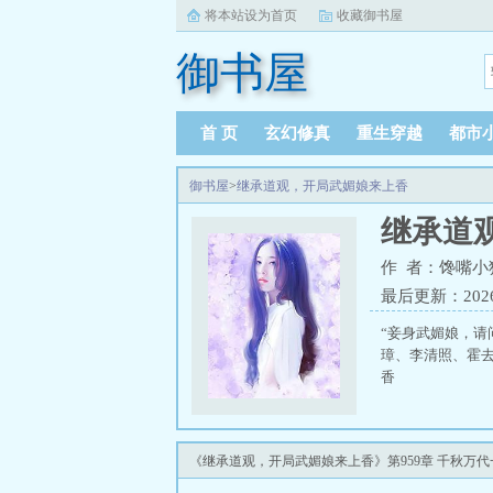
将本站设为首页
收藏御书屋
御书屋
首 页
玄幻修真
重生穿越
都市
御书屋
>
继承道观，开局武媚娘来上香
继承道
作 者：馋嘴小
最后更新：2026-0
“妾身武媚娘，
璋、李清照、霍
香
《继承道观，开局武媚娘来上香》第959章 千秋万