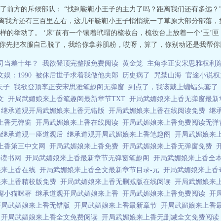
了前方的斥候部队： “找到鞑靼小王子的主力了吗？距离我们还有多远？
距离我方还有三百里左右，这几年鞑靼小王子悄悄统一了草原大部分部落，
的举动了。 ‘床’前有一个镶着玳瑁的梳妆台，梳妆台上放着一个‘玉’匣
，你先把衣服自己脱了，我给你拿养肌粉，哎呀，算了，你别动还是我帮你脱吧
司当差十年？
我欲登顶完整版免费阅读
黄金笼
主角李正安宋思雅权利
文娱：1990
被休后世子求着我做他夫郎
历史病了
咒禁山海
官途小说权
天子
我欲登顶李正安宋思雅笔趣阁无弹窗
到点了，我该戴上蝙蝠头套了
中文
开局武媚娘来上香笔趣阁最新章节TXT
开局武媚娘来上香无弹窗最
家
继承道观开局武媚娘来上香无错版
开局武媚娘来上香在线阅读免费
继
上香无弹窗
开局武媚娘来上香在线阅读
开局武媚娘来上香免费阅读无
局继承道观一座道观后
继承道观开局武媚娘来上香笔趣阁
开局武媚娘来
上香第三中文网
开局武媚娘来上香免费
开局武媚娘来上香无弹窗免费
3读书网
开局武媚娘来上香最新章节无弹窗笔趣阁
开局武媚娘来上香全
娘来上香在线
开局武媚娘来上香全文最新章节目录-元
开局武媚娘来上
娘来上香精校版免费
开局武媚娘来上香无删减版在线阅读
开局武媚娘来
嘴小猫咪著
继承道观开局武媚娘来上香
开局武媚娘来上香免费阅读
开
开局武媚娘来上香无错版
开局武媚娘来上香最新章节
开局武媚娘来上香
件
开局武媚娘来上香全文免费阅读
开局武媚娘来上香无删减全文免费阅