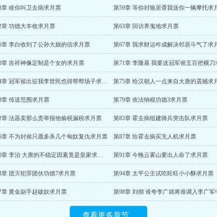
8章 啥你叫卫去病求月票
第59章 等你封狼居胥我送你一辆摩托求
2章 功德大丰收求月票
第63章 回访养鬼地求月票
66章 李白收到了公孙大娘的信求月票
第67章 我求财运咋成解决邻居斗气了求
70章 吉祥神像定制是个女的求月票
第74章 冠军侯出征我李世民也得帮帮场子求月票
第75章 给汉朝人一点来自大唐的震撼求
8章 传送范围求月票
第79章 依法纳税功德3求月票
82章 法器卖那么贵举报他偷税漏税求月票
第83章 霍去病组建骑兵突击队求月票
86章 不为封侯只愿多杀几个匈奴复仇求月票
第87章 给霍去病买无人机求月票
第90章 李治 大唐的不稳定因素竟是皇家求月票
第91章 今晚云雾山要出人命了求月票
3章 团灭犯罪团伙功德7求月票
第94章 太平公主试吃旺旺小小酥求月票
97章 黄金副手赵破奴求月票
查看更多章节...