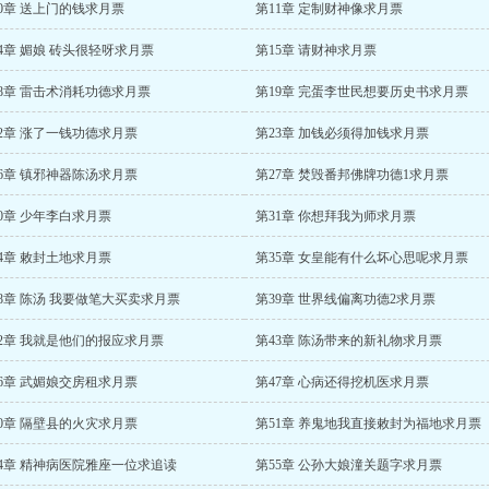
0章 送上门的钱求月票
第11章 定制财神像求月票
4章 媚娘 砖头很轻呀求月票
第15章 请财神求月票
18章 雷击术消耗功德求月票
第19章 完蛋李世民想要历史书求月票
2章 涨了一钱功德求月票
第23章 加钱必须得加钱求月票
6章 镇邪神器陈汤求月票
第27章 焚毁番邦佛牌功德1求月票
0章 少年李白求月票
第31章 你想拜我为师求月票
4章 敕封土地求月票
第35章 女皇能有什么坏心思呢求月票
8章 陈汤 我要做笔大买卖求月票
第39章 世界线偏离功德2求月票
42章 我就是他们的报应求月票
第43章 陈汤带来的新礼物求月票
6章 武媚娘交房租求月票
第47章 心病还得挖机医求月票
0章 隔壁县的火灾求月票
第51章 养鬼地我直接敕封为福地求月票
54章 精神病医院雅座一位求追读
第55章 公孙大娘潼关题字求月票