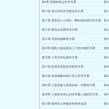
第9章 周易的财运卦求月票
第1
第13章 混元宫内百无禁忌求月票
第1
第17章 昔有佳人公孙氏一舞剑器动四方求月票
第
第21章 看风水定阴宅求月票
第2
第25章 邪祟的挑衅求月票
第2
第29章 横死之相这是送上门的功德求月票
第3
第33章 小兕子的礼物求月票
第3
第37章 路虎车里的脏东西求月票
第3
第41章 徒弟我教你画个开心符求月票
第
第45章 又是羡慕小易道长的一天呐求月票
第4
第49章 小易有没有让刘亦菲爱上我的符咒求月票
第5
第53章 敢摔关公神像你有种求追读
第