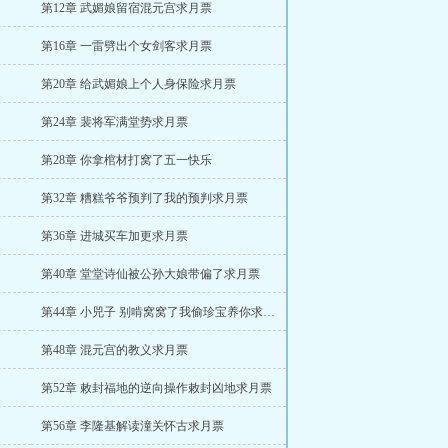
第12章 武媚娘留宿混元宫求月票
第16章 一雷劈出个女剑客求月票
第20章 给武媚娘上个人身保险求月票
第24章 裴将军满堂势求月票
第28章 你拿棺材打窝了五一快乐
第32章 糟糕爷爷预判了我的预判求月票
第36章 进城买车加更求月票
第40章 堂堂诗仙被公孙大娘带偏了求月票
第44章 小兕子 别啃窝窝了我偷珍宝养你求月票
第48章 混元宫的教义求月票
第52章 敕封福地的逆向操作敕封凶地求月票
第56章 李隆基解读潼关怀古求月票