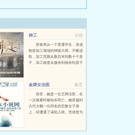
神工
任怨
郭泰来从一个普通学生，变成
制造加工领域的神级大师。不断进
取，加工范围从数百米到数十个原
子，加工精度从微米到纳米到原子
分子级，无所不能。瓦森纳协定？
对华夏禁运？我们禁运的都是华夏
看不上的技术，大部分成员国都得
金牌女法医
春芝
向华夏进口技术，是不是应该...
前世，她是一位王牌法医，在
一次验案时被劫杀死亡。她穿越到
古代大魏一位同名的悲惨女子身
上，却遭遇了诬陷入狱。凭借曾为
法医的专业知识，她成功脱身，终
于沉冤得雪。然而，在她所遭遇现
实的背后，却是一桩桩奇案和一个