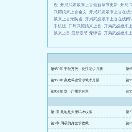
观
开局武媚娘来上香最新章节更新
开局
武媚娘来上香全文
开局武媚娘来上香在
娘来上香无防盗
开局武媚娘来上香在线阅
手机版
开局武媚娘来上香
开局武媚娘来上
娘来上香 最新章节 无弹窗
开局武媚娘来
第959章 千秋万代一统江湖求月票
第9
第955章 嬴政喝蜜雪冰城求月票
第951章 拿下广州求月票
第9
第1章 此地是大唐吗求收藏
第
第5章 周易的身世求收藏
第