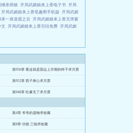
局继承师娘
开局武媚娘来上香电子书
开局
趣
开局武媚娘来上香笔趣阁手机版
开局武媚
继承一座道观之后
开局武媚娘来上香无弹窗
中文
开局武媚娘来上香完结免费
开局武媚
第956章 看这就是国运上升期的样子求月票
第952章 西子捧心求月票
第948章 吐蕃无了求月票
第4章 爷爷的遗物求收藏
第8章 功德 三钱求收藏