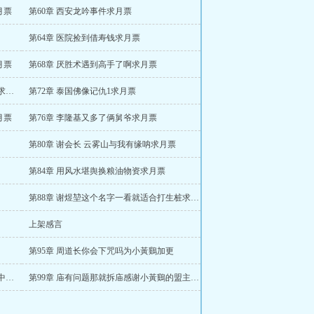
月票
第60章 西安龙吟事件求月票
第64章 医院捡到借寿钱求月票
月票
第68章 厌胜术遇到高手了啊求月票
第71章 李隆基 我要送冠军侯五百把横刀求月票
第72章 泰国佛像记仇1求月票
月票
第76章 李隆基又多了俩舅爷求月票
第80章 谢会长 云雾山与我有缘呐求月票
第84章 用风水堪舆换粮油物资求月票
第88章 谢煜堃这个名字一看就适合打生桩求月票
上架感言
第95章 周道长你会下咒吗为小黃鷄加更
第98章 刘彻 谁夸李广就将谁调入李广军中求月票
第99章 庙有问题那就拆庙感谢小黃鷄的盟主打赏