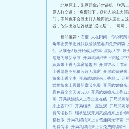
北草原上，朱厚照拿起对讲机，联系上
原人打交道： “启禀陛下，鞑靼人的主力
们，不然也不会做出打人脸再把人丢出去这样
器，他认出这法器就是“必龙居” 。 “哥哥
相邻推荐：
石榴
人在阳间，你说我阴
角李正安宋思雅我欲登顶笔趣阁免费阅读
仙
从满仓A股开始成为资本
星际大亨
妖
笔趣阁最新章节
开局武媚娘来上香起点
媚娘来上香无弹窗笔趣阁
开局继承了道
上香笔趣阁免费阅读无弹窗
开局武媚娘来
娘来上香全本
开局武媚娘来上香起点
开
武媚娘来上香最新章节免费
开局武媚娘来
香免费全文阅读5200
开局武媚娘来上香12
阁
开局武媚娘来上香全文在线
开局武媚
来上香TXT
开局继承一座道观
开局武媚
费阅读软件
继承道观开局武媚娘来上香馋
精校版
开局武媚娘来上香笔趣阁无弹窗
免费阅读
开局武媚娘来上香免费阅读软