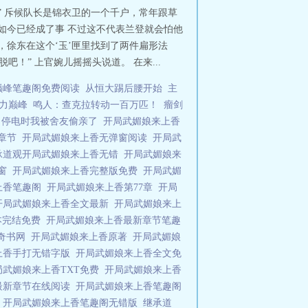
” 斥候队长是锦衣卫的一个千户，常年跟草
如今已经成了事 不过这不代表兰登就会怕他
，徐东在这个‘玉’匣里找到了两件扁形法
！” 上官婉儿摇摇头说道。 在来...
巅峰笔趣阁免费阅读
从恒大踢后腰开始
主
力巅峰
鸣人：查克拉转动一百万匹！
瘤剑
停电时我被舍友偷亲了
开局武媚娘来上香
新章节
开局武媚娘来上香无弹窗阅读
开局武
承道观开局武媚娘来上香无错
开局武媚娘来
弹窗
开局武媚娘来上香完整版免费
开局武媚
上香笔趣阁
开局武媚娘来上香第77章
开局
开局武媚娘来上香全文最新
开局武媚娘来上
本完结免费
开局武媚娘来上香最新章节笔趣
香奇书网
开局武媚娘来上香原著
开局武媚娘
上香手打无错字版
开局武媚娘来上香全文免
局武媚娘来上香TXT免费
开局武媚娘来上香
最新章节在线阅读
开局武媚娘来上香笔趣阁
读
开局武媚娘来上香笔趣阁无错版
继承道