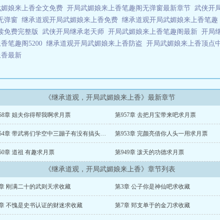
武媚娘来上香全文免费
开局武媚娘来上香笔趣阁无弹窗最新章节
武侠开
线无弹窗
继承道观开局武媚娘来上香免费
继承道观开局武媚娘来上香笔
读免费完整版
武侠开局继承老天师
开局武媚娘来上香笔趣阁最新
开局
香笔趣阁5200
继承道观开局武媚娘来上香防盗
开局武媚娘来上香顶点
上香最新
《继承道观，开局武媚娘来上香》最新章节
58章 姐夫你得帮我啊求月票
第957章 去把月宝带来吧求月票
第954章 带武将们学空中三蹦子有没有搞头求月票
第953章 完颜亮借你人头一用求月票
50章 道祖 有趣求月票
第949章 泼天的功德求月票
《继承道观，开局武媚娘来上香》章节列表
2章 刚满二十的武则天求收藏
第3章 公子你是神仙吧求收藏
6章 不愧是史书认证的财迷求收藏
第7章 郅支单于的金刀求收藏