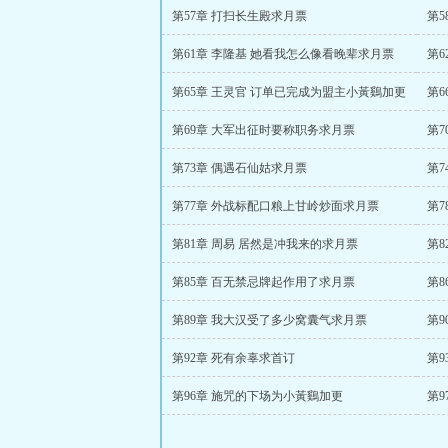
第57章 打扫长生殿求月票
第5
第61章 李隆基 她看我怎么像看晚辈求月票
第6
第65章 王灵官 订单已完成为盟主小黃鷄加更
第
第69章 大军出征时要称职务求月票
第
第73章 偶遇石仙姑求月票
第77章 外战标配口粮上甘岭炒面求月票
第7
第81章 周易 居然是冲我来的求月票
第
第85章 百无禁忌牌起作用了求月票
第
第89章 我大汉受了多少窝囊气求月票
第92章 死有余辜求首订
第9
第96章 施咒的下场为小黃鷄加更
第