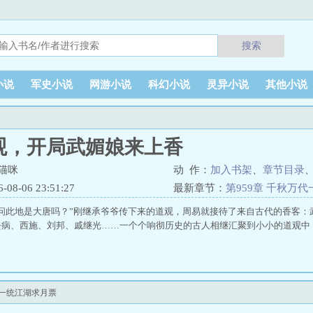
搜索
小说
军史小说
网游小说
科幻小说
灵异小说
其他小说
观，开局武媚娘来上香
猫咪
动 作：
加入书架
、
章节目录
8-06 23:51:27
最新章节：
第959章 千秋万
请问此地是大唐吗？”刚继承爷爷传下来的道观，周易就接待了来自古代的香客：
去病、西施、刘邦、戚继光……一个个响彻历史的古人相继汇聚到小小的道观中
代一统江湖求月票