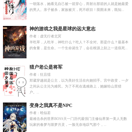
一朝落水，她看见自己被一箭穿心，而射出那箭的人就是她最爱
的男人。亲子被杀，家族被灭，死不瞑目！囹圄未来，既知...
神的游戏之我是星球的远大意志
作者：虚无行者北冥
羊吃草，人吃羊，神吃什么？吃人？不全对。那是什么？最基本
的食量，是生命。一个生命诞生了，会在根源上刻上一道痕死...
猎户老公是将军
作者：狂且懦
郑葳穿越就是公主，以为美好生活在向她招手。宫中政变，一夕
之间从公主沦为难民。为了不死在逃难路上，她嫁给山里猎
户。...
变身之我真不是NPC
作者：晗似若
最难击杀的世界BOSS天一门历代最强门主修仙界第一美人无数
玩家的春梦与噩梦月灵，一脸无奈地叹气那个，...