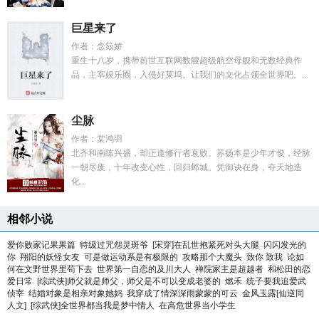
巨星来了
作者：念笯娇
重生十八岁，携带前世互联网数艘超级航空母舰和无数经典作
品，主宰娱乐圈，入侵好莱坞。让我们的文化占领全世界吧。...
尘脉
作者：棠鸿羽
北齐和南陈兴盛，却正逢修行者衰败。苏扬本是少年才俊，经脉
一朝尽废，十年改变心性，回归邺城。凭御诀在身，夺天地造
化...
相邻小说
爱你败家记果果篇
特级过咒怨灵斑爷
[宋穿]在乱世抱紧死对头大腿
闪闪发光的
你
翔阳的妖怪女友
可是做运动系是有极限的
攻略那个大魔头
致你 致我
论如
何在文野世界里苟下去
世界第一自恋的及川大人
禅院家主是超越者
和松田的恋
爱日常
[综武侠]师父就是师父，师父是不可以变成老婆的
燃禾
统子要我追爱武
侦宰
结婚对象是相亲对象她妈
我穿成了情深深雨蒙蒙的可云
金风玉露[仙逆同
人文]
[综武侠]全世界都当我是梦中情人
在高危世界当小学生