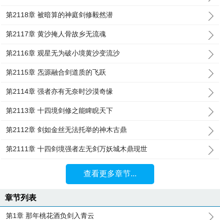
第2118章 被暗算的神庭剑修毅然潜
第2117章 黄沙掩人骨故乡无流魂
第2116章 观星无为破小境黄沙变流沙
第2115章 炁源融合剑道质的飞跃
第2114章 强者亦有无奈时沙漠奇缘
第2113章 十四境剑修之能睥睨天下
第2112章 剑如金丝无法托举的神木古鼎
第2111章 十四剑境强者左无剑万妖城木鼎现世
查看更多章节...
章节列表
第1章 那年桃花酒负剑入青云