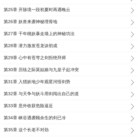
第25章 开脉境一段初夏时再遇晚云
第26章 妖兽来袭神秘埋骨地
第27章 千年桃妖暴走墙上的神秘功法
第28章 潜力激发苍龙诀初成
第29章 心中有苍穹之剑拒绝拜师
第30章 历练之际莫姑娘与九皇子起冲突
第31章 入猎妖地少年观星河悟剑势
第32章 与天争与妖斗用剑闯出自己的道
第33章 意外收获危险逼近
第34章 峡谷遇袭顾余生的剑已冷
第35章 这个长老不对劲