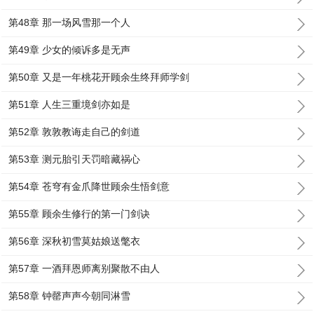
第48章 那一场风雪那一个人
第49章 少女的倾诉多是无声
第50章 又是一年桃花开顾余生终拜师学剑
第51章 人生三重境剑亦如是
第52章 敦敦教诲走自己的剑道
第53章 测元胎引天罚暗藏祸心
第54章 苍穹有金爪降世顾余生悟剑意
第55章 顾余生修行的第一门剑诀
第56章 深秋初雪莫姑娘送氅衣
第57章 一酒拜恩师离别聚散不由人
第58章 钟罄声声今朝同淋雪