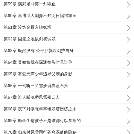
第59章 演武场冲突一剑即止
第60章 再遭世人嘲弄不知明日祸福将至
第61章 淬炼金骨入镇妖塔
第62章 囚笼之地拔剑初试妖
第63章 既然没有 公平那就以剑护自身
第64章 莫姑娘我在深渊抬头时见过你
第65章 有爱无声少年追寻父亲的身影
第66章 一剑斩三阶雪妖诡异蓝石头
第67章 谁人断魂桥风雪夜归人
第68章 夜下对谈陈年事镇妖塔历练之末
第69章 顾余生这孩子不是谁都可以拿捏的
第70章 归来时风雪同行苍穹深处的隐秘