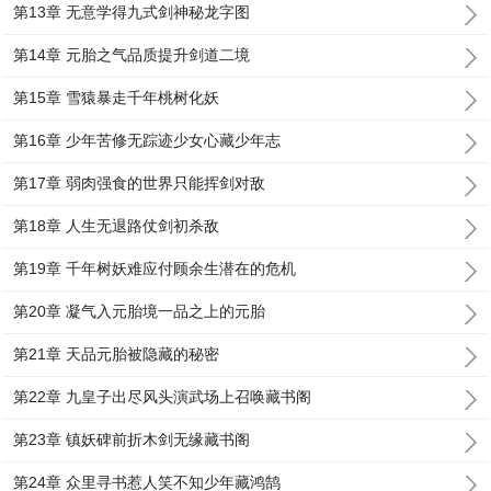
第13章 无意学得九式剑神秘龙字图
第14章 元胎之气品质提升剑道二境
第15章 雪猿暴走千年桃树化妖
第16章 少年苦修无踪迹少女心藏少年志
第17章 弱肉强食的世界只能挥剑对敌
第18章 人生无退路仗剑初杀敌
第19章 千年树妖难应付顾余生潜在的危机
第20章 凝气入元胎境一品之上的元胎
第21章 天品元胎被隐藏的秘密
第22章 九皇子出尽风头演武场上召唤藏书阁
第23章 镇妖碑前折木剑无缘藏书阁
第24章 众里寻书惹人笑不知少年藏鸿鹄