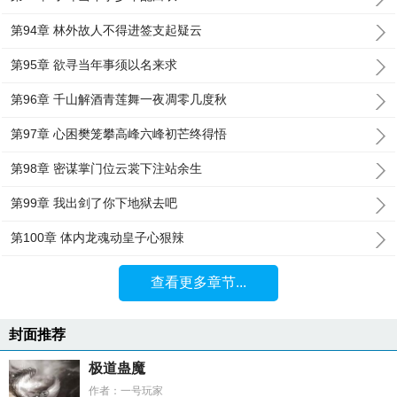
第94章 林外故人不得进签支起疑云
第95章 欲寻当年事须以名来求
第96章 千山解酒青莲舞一夜凋零几度秋
第97章 心困樊笼攀高峰六峰初芒终得悟
第98章 密谋掌门位云裳下注站余生
第99章 我出剑了你下地狱去吧
第100章 体内龙魂动皇子心狠辣
查看更多章节...
封面推荐
极道蛊魔
作者：一号玩家