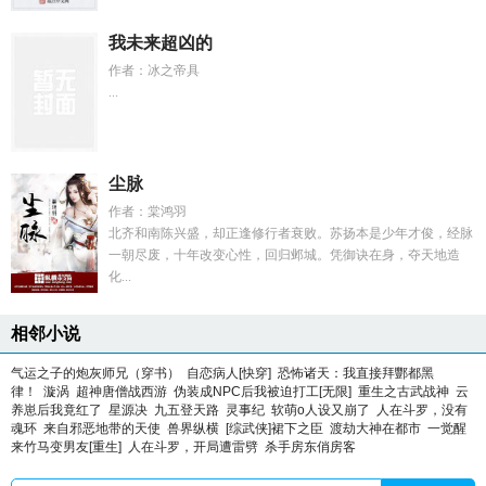
我未来超凶的
作者：冰之帝具
...
尘脉
作者：棠鸿羽
北齐和南陈兴盛，却正逢修行者衰败。苏扬本是少年才俊，经脉
一朝尽废，十年改变心性，回归邺城。凭御诀在身，夺天地造
化...
相邻小说
气运之子的炮灰师兄（穿书）
自恋病人[快穿]
恐怖诸天：我直接拜酆都黑
律！
漩涡
超神唐僧战西游
伪装成NPC后我被迫打工[无限]
重生之古武战神
云
养崽后我竟红了
星源决
九五登天路
灵事纪
软萌o人设又崩了
人在斗罗，没有
魂环
来自邪恶地带的天使
兽界纵横
[综武侠]裙下之臣
渡劫大神在都市
一觉醒
来竹马变男友[重生]
人在斗罗，开局遭雷劈
杀手房东俏房客