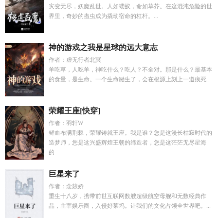
灾变无尽，妖魔乱世。人如蝼蚁，命如草芥。在这混沌危险的世
界里，奇妙的蛊虫成为撬动宿命的杠杆。...
神的游戏之我是星球的远大意志
作者：虚无行者北冥
羊吃草，人吃羊，神吃什么？吃人？不全对。那是什么？最基本
的食量，是生命。一个生命诞生了，会在根源上刻上一道痕死...
荣耀王座[快穿]
作者：羽轩W
鲜血布满荆棘，荣耀铸就王座。我是谁？您是这漫长枯寂时代的
造梦师，您是这兴盛辉煌王朝的缔造者，您是这茫茫无尽星海
的...
巨星来了
作者：念笯娇
重生十八岁，携带前世互联网数艘超级航空母舰和无数经典作
品，主宰娱乐圈，入侵好莱坞。让我们的文化占领全世界吧。...