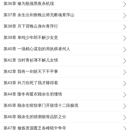
第36章 修为瓶颈黑夜杀机现
第37章 余生出剑救晚云师兄断魂青萍山
第38章 月下背晚云身向青萍行
第39章 单纯少年郎不解少女意
第40章 一场精心谋划的局执棋者何人
第41章 当时青衫薄不解儿女情
第42章 我有一剑斩天下不平事
第43章 补刀你死了我才睡得着
第44章 隆冬有暖衣顾余生初懂情
第45章 顾余生暗惊掌门开脉境十二段极境
第46章 顾余生的猜测煅骨品阶之分
第47章 修炼资源匮乏各峰暗中争夺