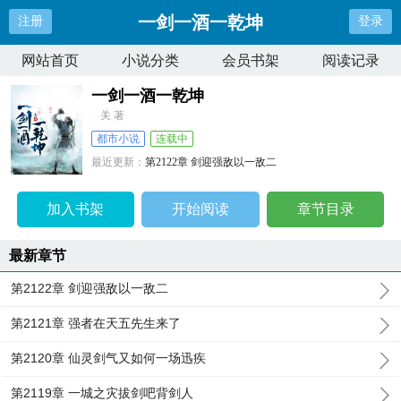
一剑一酒一乾坤
注册
登录
网站首页
小说分类
会员书架
阅读记录
一剑一酒一乾坤
关 著
都市小说
连载中
最近更新：
第2122章 剑迎强敌以一敌二
更新时间：
2026-08-07 11:58:24
加入书架
开始阅读
章节目录
最新章节
第2122章 剑迎强敌以一敌二
第2121章 强者在天五先生来了
第2120章 仙灵剑气又如何一场迅疾
第2119章 一城之灾拔剑吧背剑人