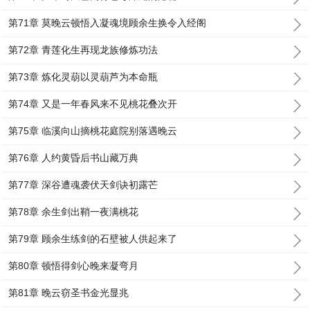
第71章 莫晚云顿悟入凝魂境顾余生换令入经阁
第72章 青莲化生再现龙族修炼功法
第73章 炼化灵葫以灵葫芦为本命瓶
第74章 又是一年春风来不见桃花叠次开
第75章 临溪向山摘桃花庭院别落遇晚云
第76章 人约黄昏后书山藏万典
第77章 深谷遭魂袭伏天剑诀初露芒
第78章 余生剑出鞘一夜满桃花
第79章 顾余生练剑的石壁被人供起来了
第80章 顿悟得剑心晚来凝弯月
第81章 晚云窃圣书金光显兆