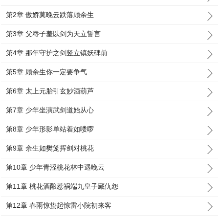
第2章 傲娇莫晚云跌落顾余生
第3章 父辱子羞以剑为天立誓言
第4章 那年守护之剑竖立镇妖碑前
第5章 顾余生你一定要争气
第6章 太上元胎引玄妙酒葫芦
第7章 少年坐演武剑道始从心
第8章 少年形影单站着如喽啰
第9章 余生如樊笼挥剑对桃花
第10章 少年青涩桃花林中遇晚云
第11章 桃花酒酿惹祸端九皇子藏仇怨
第12章 春雨惊蛰起惊雷小院初来客