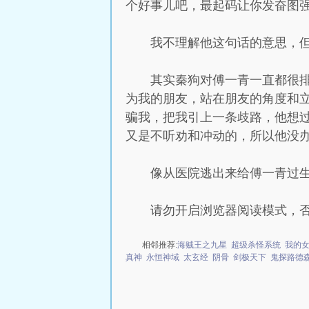
个好事儿吧，最起码让你发奋图强
我不理解他这句话的意思，
其实秦狗对傅一青一直都很
为我的朋友，站在朋友的角度和
骗我，把我引上一条歧路，他想
又是不听劝和冲动的，所以他没办
像从医院逃出来给傅一青过
请勿开启浏览器阅读模式，
相邻推荐:
海贼王之九星
超级杀怪系统
我的
真神
永恒神域
太玄经
阴骨
剑极天下
鬼探路德