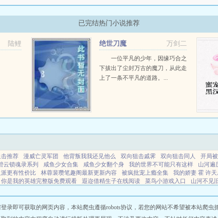
已完结热门小说推荐
陆鲤
绝世刀魔
万剑二
一位平凡的少年，因缘巧合之
下拔出了尘封万古的魔刀，从此走
上了一条不平凡的道路。...
狙击推荐
漫威亡灵军团
他背叛我我还见他么
双向狙击戚霁
双向狙击同人
开局被
碧云锁魂录系列
咸鱼少女合集
咸鱼少女翻个身
我的世界不可能只有这样
山河遍
反派更有性价比
林蓉裴瓒笔趣阁最新更新内容
被疯批宠上瘾全集
我的娇妻 霍 许
你是我的英雄完整版免费观看
遐迩借精生子在线阅读
菜鸟小游戏入口
山河不见
天武神帝男主几个老婆
天武神帝TXT全本最新章节列表
被强制标记标记AO笔趣阁
长公主风华绝代短剧内容
崛起于漫威的死灵法师
天亮就不见了是什么歌
美食大赛
即可获取的网页内容，本站爬虫遵循robots协议，若您的网站不希望被本站爬虫抓取，可