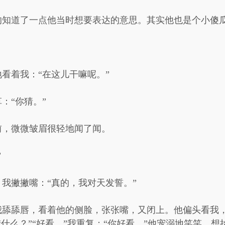
的知道了一点他当时想要表达的意思。其实他也是个小傻
看着我：“在这儿干嘛呢。”
：“你猜。”
前，微微皱眉很轻地闻了闻。
”
我撇撇嘴：“真的，我对天发誓。”
舔舔唇，看着他的侧脸，张张嘴，又闭上。他偏头看我，
“什么？”“好看。”我重复：“你好看。”他宠溺地笑笑，