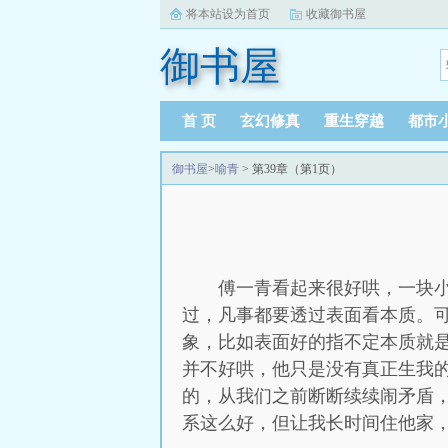
将本站设为首页
收藏御书屋
御书屋
首 页
玄幻修真
重生穿越
都市
御书屋
>
喻青
> 第39章（第1页）
傅一青看起来很好哄，一块
过，凡事都要透过表面看本质。
象，比如表面好的指不定本质就
并不好哄，他只是没有真正生我
的，从我们之前断断续续闹矛盾
系这么好，但让我长时间住他家