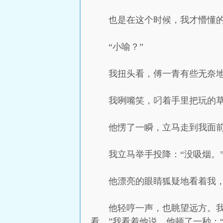
也是在这个时候，我才懵懂
“小喻？”
我扭头看，傅一青有些无奈地
我咧嘴笑，叼着手里把玩的草
他愣了一瞬，立马走到我面
我立马举手投降：“没吸烟。
他漂亮的眼睛狐疑地看着我，
他轻哼一声，也眺望远方。我
看。”我看着他说，他顿了一秒：