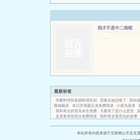
我才不是中二病呢
...
最新标签
华夏料理和各国料理区别
背叛后他后悔了
双向
限抽载具
末日开局霸王龙免费阅读
小菜鸟是谁
我和美女的荒岛余生免费
天要亮了是什么意思
反派更有性价比免费阅读
我和美女落荒岛的故事
小菜鸟爱玩
穿越诸天祸乱诸天
神的金丝雀nppo
借精生子没完结吗
咸鱼少女翻个身泳装是哪个
本站所有内容来源于互联网公开且无需登录