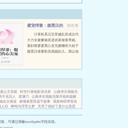
蜜宠悍妻：腹黑汉的
酒有毒
心尖宠
计算机系元宝穿越乱世成古代
大力女被爹娘卖进农家做童养媳。
寡妇抠婆婆黑心贪兄嫂懒癌大姑子
腹黑汉谁要欺负我媳妇儿，我让他
跪着哭。小元宝过来给我锤一锤。
元宝小拳拳打在某男心口，某男胸
口痛痛痛，宛若胸口碎大石里的大
石，赶快求...
退公主竞能
时空行者电影演员表
公路求生我能无
历不见旧人
星渊刀
公路求生我能无限开箱和提醒
天成全文阅读
娇缠谢景辞温宁故事
我靠种田带室友
旧人归
峰鸣与浮萍之梦
天亮了就好了是什么意思
免费阅读最新章节
反派最好
我和先生的恋爱日常
合集
山河不赴旧人
网站地图
通过屏蔽novelspider字段实现。