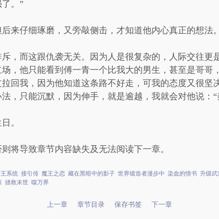
了。”
但后来仔细琢磨，又旁敲侧击，才知道他内心真正的想法
排斥，而这跟仇袭无关。因为人是很复杂的，人际交往更
立场，他只能看到傅一青一个比我大的男生，甚至是哥哥
过拉回我，因为他知道这条路不好走，可我的态度又很坚
法，只能沉默，因为伸手，就是逾越，我就会对他说：“
生日。
否则将导致章节内容缺失及无法阅读下一章。
女王系统
接引传
魔王之恋
藏在黑暗中的影子
世界锻造者漫步中
染血的情书
升级武
森
拯救末世
噬万界
上一章
章节目录
保存书签
下一章