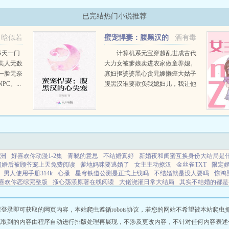
已完结热门小说推荐
晗似若
蜜宠悍妻：腹黑汉的
酒有毒
心尖宠
S天一门
计算机系元宝穿越乱世成古代
美人无数
大力女被爹娘卖进农家做童养媳。
一脸无奈
寡妇抠婆婆黑心贪兄嫂懒癌大姑子
C。...
腹黑汉谁要欺负我媳妇儿，我让他
跪着哭。小元宝过来给我锤一锤。
元宝小拳拳打在某男心口，某男胸
口痛痛痛，宛若胸口碎大石里的大
石，赶快求...
洲
好喜欢你动漫1-2集
青晓的意思
不结婚真好
新婚夜和闺蜜互换身份大结局是
闪婚后被顾爷宠上天免费阅读
爹地妈咪要逃婚了
女主主动撩汉
金丝雀TXT
限定
男人使用手册314k
心搔
星穹铁道公测是正式上线吗
不结婚就是没人要吗
惊鸿
喜欢你恋综完整版
搔心荡漾原著在线阅读
大佬浇灌日常大结局
其实不结婚的都是
照影来木木子
一响贪欢po中短篇
吾妹多娇txt
迷途红颜陈梦洁章节
星穹铁道我站
归TXT分享
先婚后爱佚名
网站地图
即可获取的网页内容，本站爬虫遵循robots协议，若您的网站不希望被本站爬虫抓取，可
抓取到的内容由程序自动进行排版处理再展现，不涉及更改内容，不针对任何内容表述