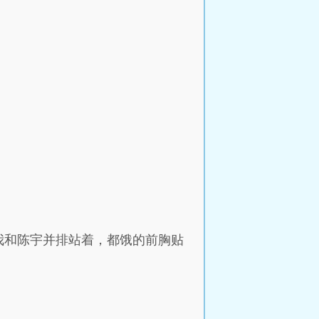
我和陈宇并排站着，都饿的前胸贴