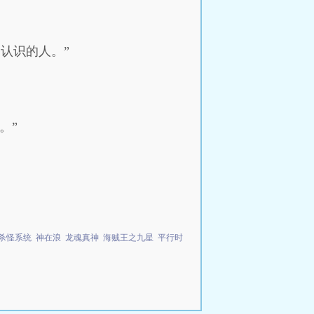
认识的人。”
。”
杀怪系统
神在浪
龙魂真神
海贼王之九星
平行时