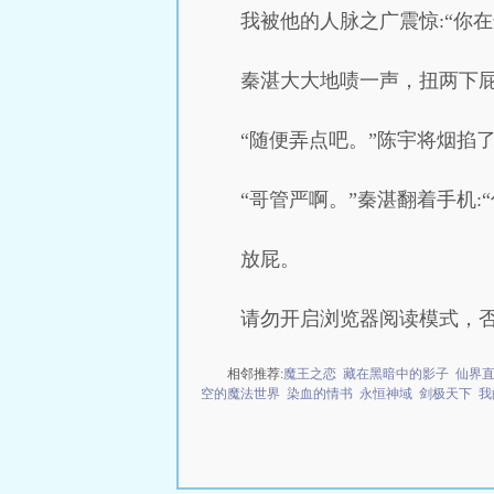
我被他的人脉之广震惊:“你
秦湛大大地啧一声，扭两下屁
“随便弄点吧。”陈宇将烟掐了
“哥管严啊。”秦湛翻着手机
放屁。
请勿开启浏览器阅读模式，
相邻推荐:
魔王之恋
藏在黑暗中的影子
仙界
空的魔法世界
染血的情书
永恒神域
剑极天下
我