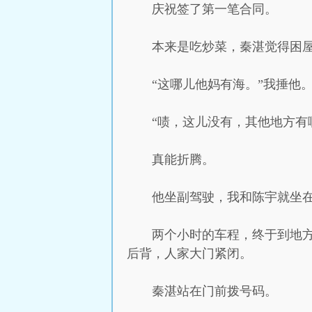
庆祝签了第一笔合同。
本来是吃炒菜，秦湛觉得困
“这哪儿他妈有海。”我捶他
“啧，这儿没有，其他地方有
真能折腾。
他坐副驾驶，我和陈宇就坐
两个小时的车程，终于到地
后背，人家大门紧闭。
秦湛站在门前拨号码。