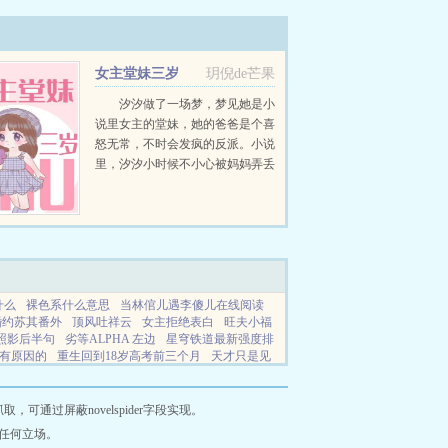
女主堂妹三岁
玥倪de芒果
汐汐做了一场梦，梦见她是小
说里女主的堂妹，她的爸爸是个喜
怒无常，不时会发疯的反派。小说
里，汐汐小时候不小心被妈妈弄丢
了。回去之后，因为憎恨妈妈偏
心，所以欺负性格懦弱，看起来不
聪明的弟弟。因为讨厌女主...
什么
裸色系什么意思
当林倌儿遇李傻儿在线阅读
婚约苏其番外
顶风吐祥云
女主拒绝表白
旺夫小福
照影后半句
劣等ALPHA 左边
星穹铁道最新强度排
有原因的
重生回到18岁高考前三个月
天才只是见
在人气至上的第一排
开局赠送七个天生神力日本动
通过屏蔽novelspider字段实现。
任何立场。