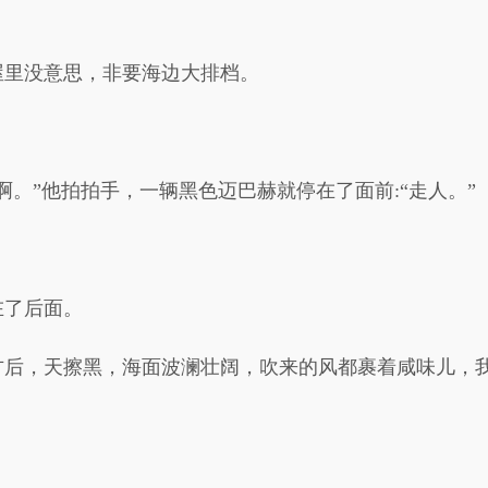
屋里没意思，非要海边大排档。
。
啊。”他拍拍手，一辆黑色迈巴赫就停在了面前:“走人。”
在了后面。
方后，天擦黑，海面波澜壮阔，吹来的风都裹着咸味儿，