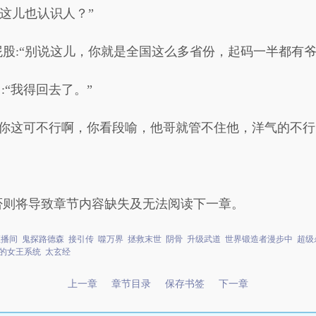
在这儿也认识人？”
股:“别说这儿，你就是全国这么多省份，起码一半都有爷
:“我得回去了。”
:“你这可不行啊，你看段喻，他哥就管不住他，洋气的不行
否则将导致章节内容缺失及无法阅读下一章。
直播间
鬼探路德森
接引传
噬万界
拯救末世
阴骨
升级武道
世界锻造者漫步中
超级
的女王系统
太玄经
上一章
章节目录
保存书签
下一章