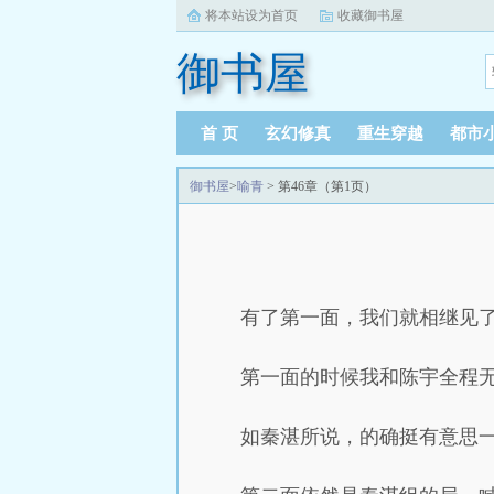
将本站设为首页
收藏御书屋
御书屋
首 页
玄幻修真
重生穿越
都市
御书屋
>
喻青
> 第46章（第1页）
有了第一面，我们就相继见
第一面的时候我和陈宇全程
如秦湛所说，的确挺有意思