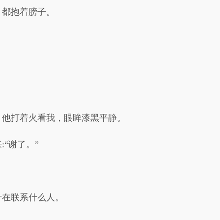
，都抱着膀子。
，他打着火看我，眼眸漆黑平静。
“谢了。”
计在联系什么人。