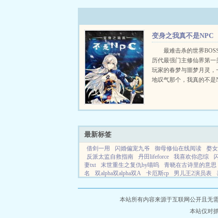
变身之我真不是NPC
最难击杀的世界BOS
历代最强门主修仙界第一
玩家的春梦与噩梦月灵，
地叹气那个，我真的不是NP
最新标签
借剑一用
闪婚偏宠九爷
御母修仙在线阅读
婺女
反派太监自救指南
丹田lifeforce
我喜欢你恋综
妻txt
末世重生之复仇by喵呜
青晓在古诗里的意思
名
双alpha双alpha双A
卡厄斯cp
男儿王2演员表
我的门槛漫画下拉
男人使用手册小刀著
惊鸿不曾
漫
我更爱了!猫毛儒作品
不结婚就
金丝雀狐狸不
本站所有内容来源于互联网公开且无需登录
本站仅对