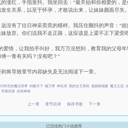
气的涨红，手指发抖。我坐回去：“最开始和你相爱的，是
姐发生关系，以至于怀孕，才敢说出来，让妹妹颜面尽失。
，远没有了往日神采奕奕的模样。我压住颤抖的声音：“姐
妹妹放弃。你们说我不走正路，这应该是上梁不正下梁歪吧
大的爱情，让我拍手叫好，我万万没想到，教育我的父母年
傅一青有关吗？没有吧？”
否则将导致章节内容缺失及无法阅读下一章。
平行时空的魔法世界
剑极天下
噬万界
神在浪
我的女王系统
鬼探路德森
魔王之恋
升级武道
永恒神域
上一章
章节目录
保存书签
下一章
已完结热门小说推荐