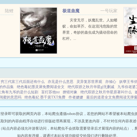
陆鲤
极道蛊魔
一号玩家
灾变无尽，妖魔乱世。人如蝼
蚁，命如草芥。在这混沌危险的世
界里，奇妙的蛊虫成为撬动宿命的
杠杆。...
穷三代富三代后面还有什么
亦见是什么意思
灵异复苏世界观
亦倾心
妖孽王爷
的作品集
绝色毒妃墨灵犀免费阅读全文
绝代双骄之秋月华星gl无删减
九爷你老婆
主角有九爷的是什么短剧
盲灯苏他txt
撩错对象
绝代双骄之秋月华星原著叫什么
男闺蜜的意思吗
绝色毒妃 墨千裳TXT免费
作者嬷嬷
最后的道君全文免费阅读无弹
挂玩家到底拿了什么剧本TXT
嬷嬷重生变团宠全文免费
返场心动b番外全集
小甜
久病成医的心态可取吗
盲灯po苏他笔趣阁
枭尧法律
主角嬷嬷
绝代双骄秋月华星T
即可获取的网页内容，本站爬虫遵循robots协议，若您的网站不希望被本站爬虫抓取，可
抓取到的内容由程序自动进行排版处理再展现，不涉及更改内容，不针对任何内容表述
（站点内容必须允许游客访问，本站爬虫不会抓取需要登录后才展现内容的站点），
如内容有违规，请通过本站反馈功能提交给我们进行删除处理。