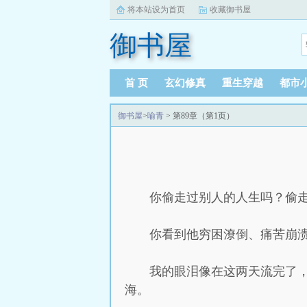
将本站设为首页
收藏御书屋
御书屋
首 页
玄幻修真
重生穿越
都市
御书屋
>
喻青
> 第89章（第1页）
你偷走过别人的人生吗？偷
你看到他穷困潦倒、痛苦崩
我的眼泪像在这两天流完了
海。