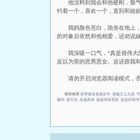
他没料到我会和他硬刚，脸
钓着一个，喜欢一个，直到和姐
我妈脸色苍白，跪坐在地上
的对象后依然和他相爱，还劝说
我深吸一口气，“真是很伟
反以为荣的恶男恶女。这还跟我和
请勿开启浏览器阅读模式，
相邻推荐:
世界锻造者漫步中
海贼王之九星
播间
接引传
龙魂真神
超级杀怪系统
染血的情书