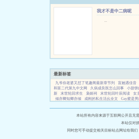
我才不是中二病呢
...
最新标签
九爷你老婆又怼了笔趣阁最新章节列
盲她遇佳音
和富二代第九中文网
久病成良医怎么回事
小甜饼
新
末世轮回求生
枭姬祠
末世轮回叶辰阅读
女
倾亦卿知卿亦倾
成刚的私生活幺全文
Gay蜜是
夫死对头老胡十人
倾心一见
沈丽娟徐小强
锁血
读
盲灯苏他全文txt
天庭地府官员都有哪些种族
本站所有内容来源于互联网公开且无需登录
本站仅对
同时您可手动提交相关目标站点网址给我们