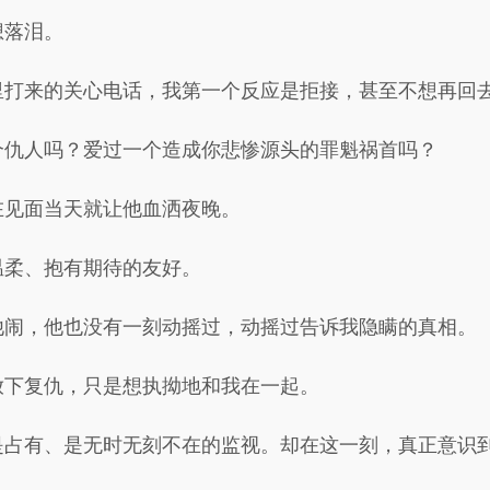
想落泪。
里打来的关心电话，我第一个反应是拒接，甚至不想再回
个仇人吗？爱过一个造成你悲惨源头的罪魁祸首吗？
在见面当天就让他血洒夜晚。
温柔、抱有期待的友好。
他闹，他也没有一刻动摇过，动摇过告诉我隐瞒的真相。
放下复仇，只是想执拗地和我在一起。
是占有、是无时无刻不在的监视。却在这一刻，真正意识