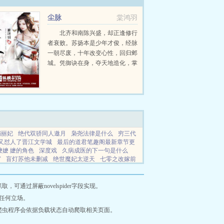
尘脉
棠鸿羽
北齐和南陈兴盛，却正逢修行
者衰败。苏扬本是少年才俊，经脉
一朝尽废，十年改变心性，回归邺
城。凭御诀在身，夺天地造化，掌
生杀之权，运筹帷幄，展撼天之
威！书友群657590866...
俏丽妃
绝代双骄同人邀月
枭尧法律是什么
穷三代
又怼人了晋江文学城
最后的道君笔趣阁最新章节更
嬷嬷 嬷的角色
深度戏
久病成医的下一句是什么
窗
盲灯苏他未删减
绝世魔妃太逆天
七零之改嫁前
饼的作品
时空旅行者女主文
妖孽将军赖上门免费阅
XT百度
网站地图
通过屏蔽novelspider字段实现。
任何立场。
爬虫程序会依据负载状态自动爬取相关页面。