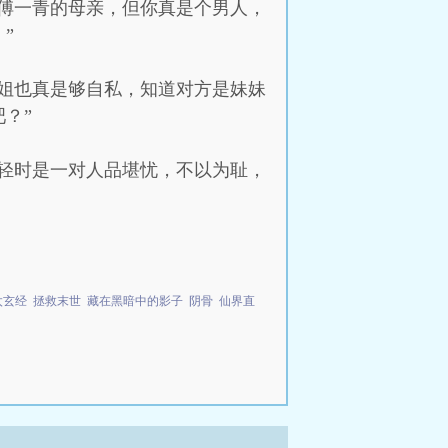
傅一青的母亲，但你真是个男人，
”
姐也真是够自私，知道对方是妹妹
？”
轻时是一对人品堪忧，不以为耻，
太玄经
拯救末世
藏在黑暗中的影子
阴骨
仙界直