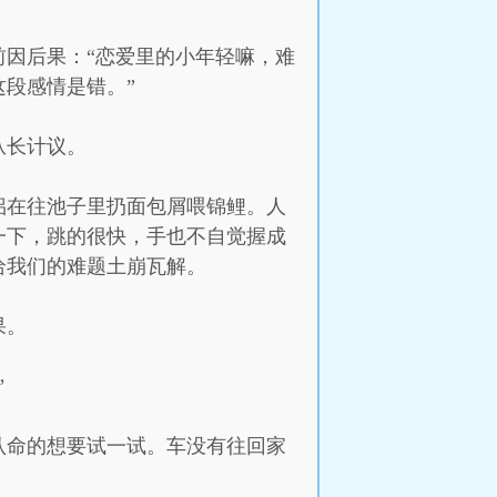
因后果：“恋爱里的小年轻嘛，难
段感情是错。”
从长计议。
侣在往池子里扔面包屑喂锦鲤。人
一下，跳的很快，手也不自觉握成
给我们的难题土崩瓦解。
果。
”
认命的想要试一试。车没有往回家