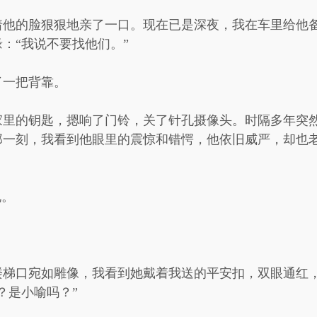
着他的脸狠狠地亲了一口。现在已是深夜，我在车里给他
：“我说不要找他们。”
了一把背靠。
家里的钥匙，摁响了门铃，关了针孔摄像头。时隔多年突
那一刻，我看到他眼里的震惊和错愕，他依旧威严，却也
说。
楼梯口宛如雕像，我看到她戴着我送的平安扣，双眼通红
？是小喻吗？”