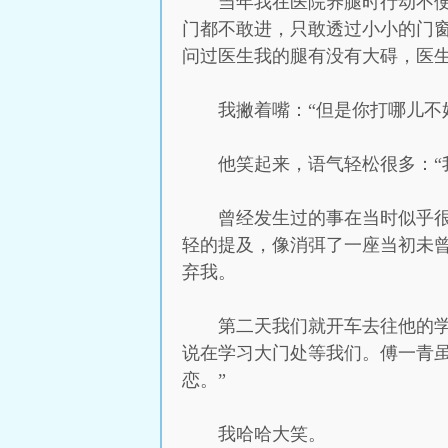
当年我在医院养腿时行动不
门都不敢进，只敢透过小小的门
问过医生我的腿有没有大碍，医生
我撇着嘴：“但是你打哪儿不
他笑起来，语气轻松很多：“
曾经发生过的事在当时似乎
轻的提及，像消弭了一座当初未
弃我。
第二天我们就开车去往他的
说在学习大门处等我们。傅一青
恋。”
我哈哈大笑。