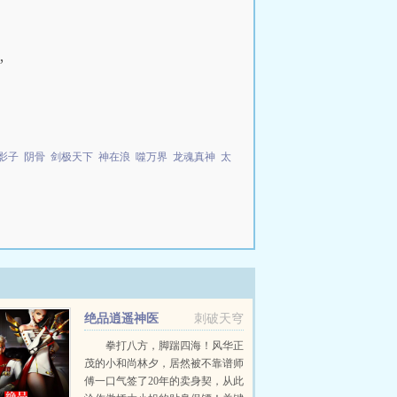
”
影子
阴骨
剑极天下
神在浪
噬万界
龙魂真神
太
绝品逍遥神医
刺破天穹
拳打八方，脚踹四海！风华正
茂的小和尚林夕，居然被不靠谱师
傅一口气签了20年的卖身契，从此