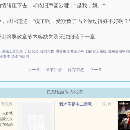
情绪压下去，却依旧声音沙哑：“是我，妈。”
，眼泪涟涟：“瘦了啊，受欺负了吗？你过得好不好啊？
否则将导致章节内容缺失及无法阅读下一章。
统
海贼王之九星
升级武道
拯救末世
世界锻造者漫步中
我的女王系统
藏在黑暗中的
接引传
染血的情书
上一章
章节目录
保存书签
下一章
已完结热门小说推荐
一号玩家
我才不是中二病呢
陆鲤
。人如蝼
...
危险的世
动宿命的