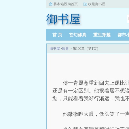
将本站设为首页
收藏御书屋
御书屋
首 页
玄幻修真
重生穿越
都市
御书屋
>
喻青
> 第100章（第1页）
傅一青愿意重新回去上课比
还是有一定区别。他抿着唇不想
划，只能看着我渐行渐远，我也不
他微微瞪大眼，低头笑了一声