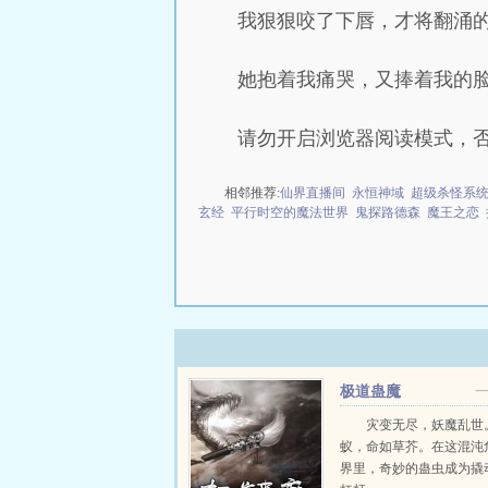
我狠狠咬了下唇，才将翻涌的
她抱着我痛哭，又捧着我的脸
请勿开启浏览器阅读模式，
相邻推荐:
仙界直播间
永恒神域
超级杀怪系
玄经
平行时空的魔法世界
鬼探路德森
魔王之恋
极道蛊魔
灾变无尽，妖魔乱世
蚁，命如草芥。在这混沌
界里，奇妙的蛊虫成为撬