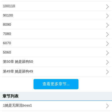
100110
90100
8090
7080
6070
5060
第50章 她是舔狗50
第49章 她是舔狗49
查看更多章节...
章节列表
1她是无限流boss1