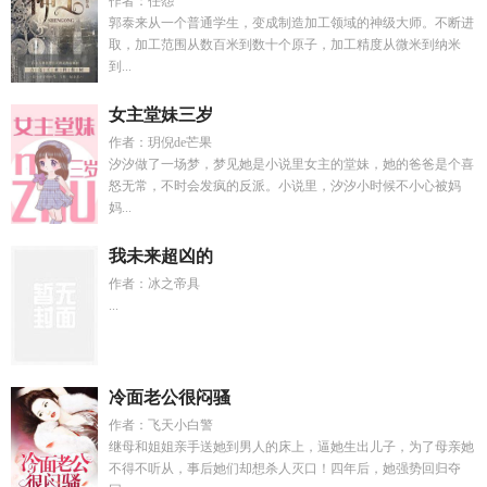
作者：任怨
郭泰来从一个普通学生，变成制造加工领域的神级大师。不断进
取，加工范围从数百米到数十个原子，加工精度从微米到纳米
到...
女主堂妹三岁
作者：玥倪de芒果
汐汐做了一场梦，梦见她是小说里女主的堂妹，她的爸爸是个喜
怒无常，不时会发疯的反派。小说里，汐汐小时候不小心被妈
妈...
我未来超凶的
作者：冰之帝具
...
冷面老公很闷骚
作者：飞天小白警
继母和姐姐亲手送她到男人的床上，逼她生出儿子，为了母亲她
不得不听从，事后她们却想杀人灭口！四年后，她强势回归夺