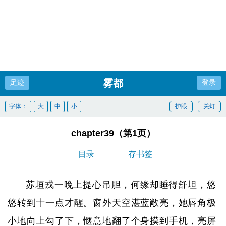
雾都
足迹
登录
字体：
大
中
小
护眼
关灯
chapter39（第1页）
目录
存书签
苏垣戎一晚上提心吊胆，何缘却睡得舒坦，悠
悠转到十一点才醒。窗外天空湛蓝敞亮，她唇角极
小地向上勾了下，惬意地翻了个身摸到手机，亮屏