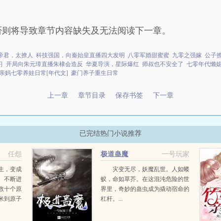
否则将导致章节内容缺失及无法阅读下一章。
帝君，太撩人
科技强国，向秦始皇直播四大发明
八零军婚甜蜜蜜
九零之强嫁
公子
习
开局向朱元璋直播朱棣会造反
华夏导演，星际爆红
师叔也不安全了
七零年代懒
亲妈七零养娃日常[年代文]
豪门养子重生日常
上一章
章节目录
保存书签
下一章
已完结热门小说推荐
任怨
极道蛊魔
一号玩家
生，变成
灾变无尽，妖魔乱世。人如蝼
。不断进
蚁，命如草芥。在这混沌危险的世
数十个原
界里，奇妙的蛊虫成为撬动宿命的
米到原子
杠杆。...
纳协定？
都是华夏