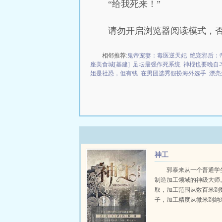
“给我死来！”
请勿开启浏览器阅读模式，
相邻推荐:
鬼帝宠妻：毒医逆天妃
绝宠邪后：
座美食城[基建]
足坛最强作死系统
神棍也要晚自
姐是社恐，但有钱
在男团选秀假扮海外选手
漂亮
神工
郭泰来从一个普通学
制造加工领域的神级大师
取，加工范围从数百米到
子，加工精度从微米到纳
分子级，无所不能。瓦森
对华夏禁运？我们禁运的