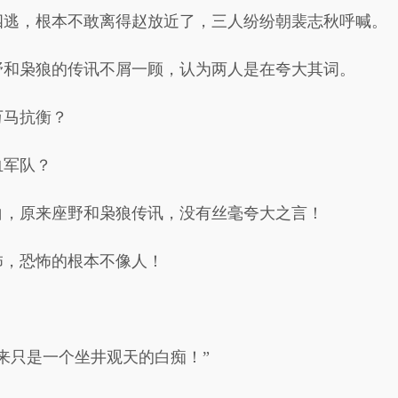
四逃，根本不敢离得赵放近了，三人纷纷朝裴志秋呼喊。
野和枭狼的传讯不屑一顾，认为两人是在夸大其词。
万马抗衡？
血军队？
白，原来座野和枭狼传讯，没有丝毫夸大之言！
怖，恐怖的根本不像人！
来只是一个坐井观天的白痴！”