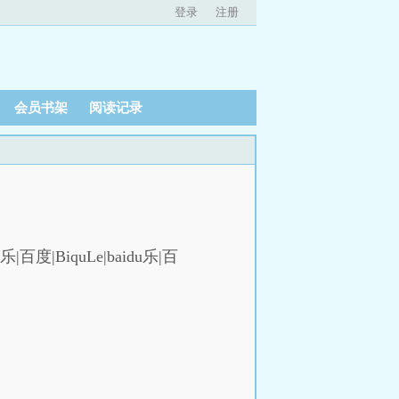
登录
注册
会员书架
阅读记录
）
|百度|BiquLe|baidu乐|百