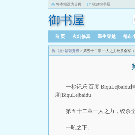
将本站设为首页
收藏御书屋
御书屋
首 页
玄幻修真
重生穿越
都市
御书屋
>
最强升级
> 第五十二章 一人之力绞杀全军（
一秒记乐|百度|BiquLe|baidu精
度|BiquLe|baidu
第五十二章一人之力，绞杀
一吼之下。