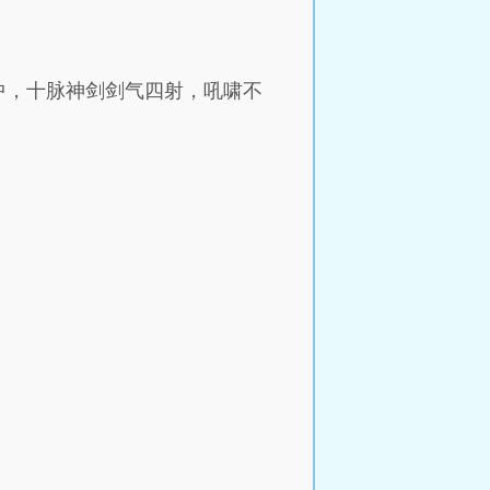
中，十脉神剑剑气四射，吼啸不