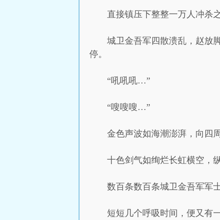
直接镇压下整整一万人冲杀
城卫金吾军四散溃乱，赵放
停。
“吼吼吼…”
“嗖嗖嗖…”
金色声波如海潮澎湃，向四
十色剑气如绚烂长虹横空，
数百条数百条城卫金吾军军
短短几个呼吸时间，便又有