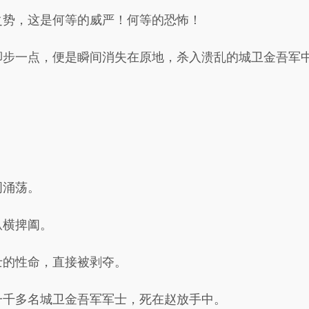
之势，这是何等的威严！何等的恐怖！
脚步一点，便是瞬间消失在原地，杀入溃乱的城卫金吾军
周涌荡。
纵横捭阖。
士的性命，直接被剥夺。
一千多名城卫金吾军军士，死在赵放手中。