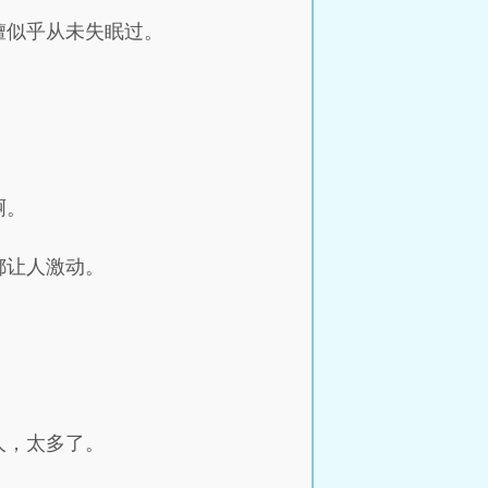
嬗似乎从未失眠过。
。
啊。
都让人激动。
。
人，太多了。