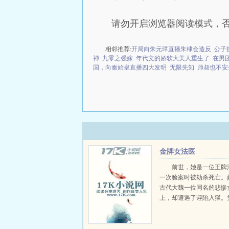
请勿开启浏览器阅读模式，
相邻推荐:
开局向朱元璋直播朱棣会造反
公子
神
九零之强嫁
年代文的娇软大美人重生了
在男
国，向秦始皇直播四大发明
无限先知
师叔也不安
金牌女法医
前世，她是一位王牌
一次验案时被劫杀死亡。
古代大魏一位同名的悲惨
上，却遭遇了诬陷入狱。
法医的专业知识，她成功
于沉冤得雪。然而，在她
实的背后，却是一桩桩奇