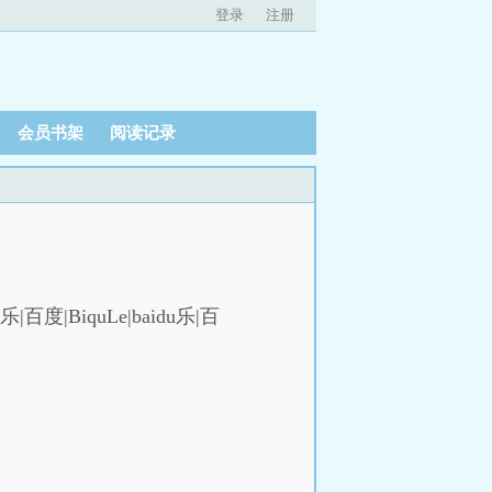
登录
注册
会员书架
阅读记录
）
|百度|BiquLe|baidu乐|百