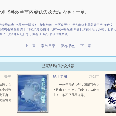
否则将导致章节内容缺失及无法阅读下一章。
撩宠异能妻
七零年代懒媳妇
鬼帝宠妻：毒医逆天妃
漂亮亲妈七零养娃日常[年代文]
团选秀假扮海外选手
神棍也要晚自习
我有一座美食城[基建]
绝宠邪后：帝君，太撩
全了
顶流他姐是社恐，但有钱
足坛最强作死系统
上一章
章节目录
保存书签
下一章
已完结热门小说推荐
春芝
绝世刀魔
万剑二
法医，在
一位平凡的少年，因缘巧合之
她穿越到
下拔出了尘封万古的魔刀，从此走
女子身
上了一条不平凡的道路。...
凭借曾为
脱身，终
所遭遇现
案和一个