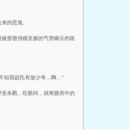
出来的恶鬼。
就被那股强横至极的气势碾压的跪
不知我赵氏有放少爷…啊…”
肆意杀戮，眨眼间，就将膳房中的