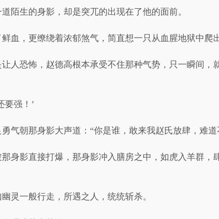
一道陌生的身影，却是突兀的出现在了他的面前。
了鲜血，更缭绕着浓郁煞气，简直想一只从血腥地狱中爬
是让人恐怖，赵德高根本承受不住那种气势，只一瞬间，
还要强！’
勇气朝那身影大声道：“你是谁，敢来我赵氏放肆，难道
被那身影直接打爆，那身影冲入膳房之中，如虎入羊群，
如幽灵一般行走，所遇之人，统统斩杀。