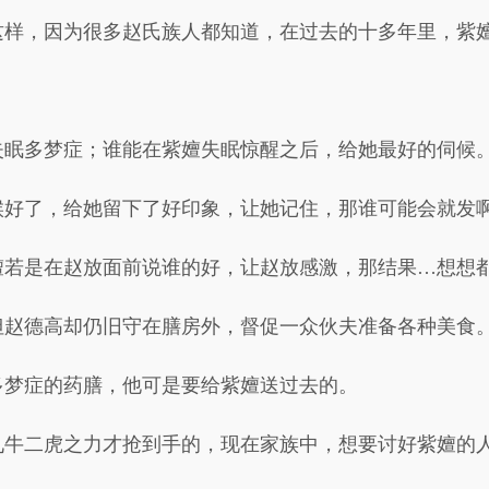
这样，因为很多赵氏族人都知道，在过去的十多年里，紫
失眠多梦症；谁能在紫嬗失眠惊醒之后，给她最好的伺候
候好了，给她留下了好印象，让她记住，那谁可能会就发
嬗若是在赵放面前说谁的好，让赵放感激，那结果…想想
但赵德高却仍旧守在膳房外，督促一众伙夫准备各种美食
多梦症的药膳，他可是要给紫嬗送过去的。
九牛二虎之力才抢到手的，现在家族中，想要讨好紫嬗的