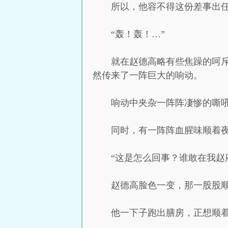
所以，他容不得这份差事出
“轰！轰！…”
就在赵德高略有些焦躁的呵
然传来了一阵巨大的响动。
响动中夹杂一阵阵凄惨的嘶
同时，有一阵阵血腥味顺着
“这是怎么回事？谁敢在我赵
赵德高脸色一变，那一股股
他一下子跑出膳房，正想顺