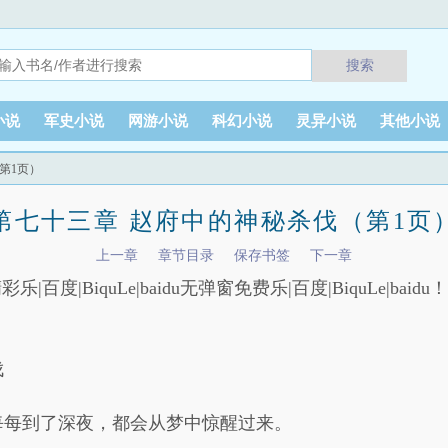
搜索
小说
军史小说
网游小说
科幻小说
灵异小说
其他小说
第1页）
第七十三章 赵府中的神秘杀伐（第1页
上一章
章节目录
保存书签
下一章
彩乐|百度|BiquLe|baidu无弹窗免费乐|百度|BiquLe|baidu！乐
伐
每每到了深夜，都会从梦中惊醒过来。