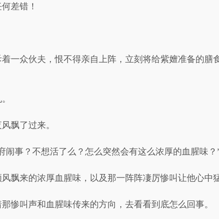
任何差错！
斥着一众伙夫，恨不得亲自上阵，立刻将给紫嬗准备的膳
吼。
夜风飘了过来。
府闹事？不想活了么？怎么突然会有这么浓厚的血腥味？
顺风飘来的浓厚血腥味，以及那一阵阵凄厉惨叫让他心中
着那惨叫声和血腥味传来的方向，去看看到底怎么回事。