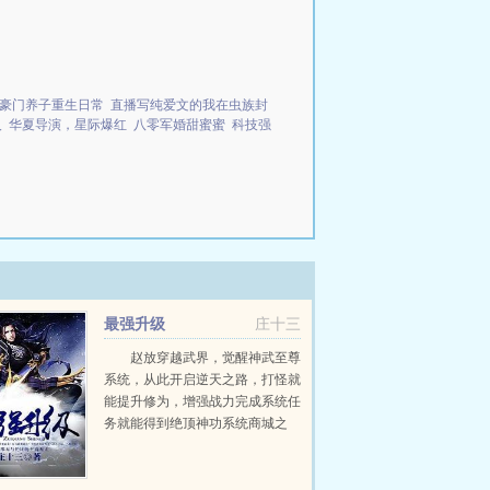
豪门养子重生日常
直播写纯爱文的我在虫族封
人
华夏导演，星际爆红
八零军婚甜蜜蜜
科技强
最强升级
庄十三
赵放穿越武界，觉醒神武至尊
系统，从此开启逆天之路，打怪就
能提升修为，增强战力完成系统任
务就能得到绝顶神功系统商城之
中，更有无数天材地宝，盖世机
缘，至强血统系统在手，天下我
有！女人我要最美！权力我要最