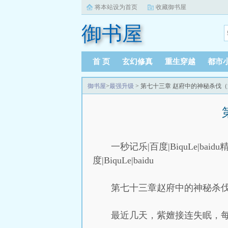
将本站设为首页
收藏御书屋
御书屋
首 页
玄幻修真
重生穿越
都市
御书屋
>
最强升级
> 第七十三章 赵府中的神秘杀伐（
一秒记乐|百度|BiquLe|baidu精
度|BiquLe|baidu
第七十三章赵府中的神秘杀
最近几天，紫嬗接连失眠，