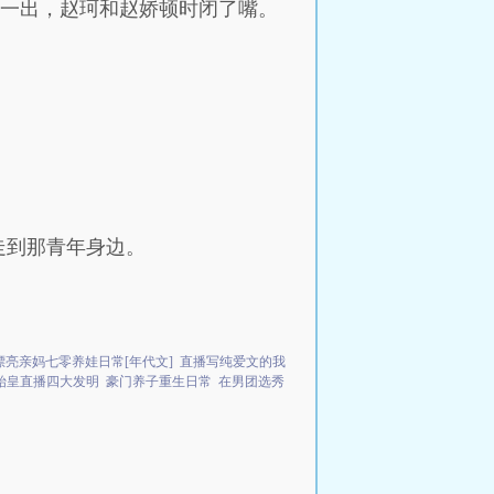
话一出，赵珂和赵娇顿时闭了嘴。
走到那青年身边。
漂亮亲妈七零养娃日常[年代文]
直播写纯爱文的我
始皇直播四大发明
豪门养子重生日常
在男团选秀