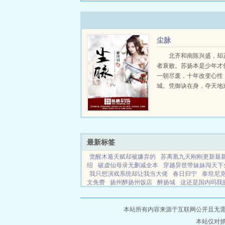
尘脉
北齐和南陈兴盛，却
者衰败。苏扬本是少年才
一朝尽废，十年改变心性
城。凭御诀在身，夺天地
生杀之权，运筹帷幄，展
威！书友群657590866...
最新标签
觉醒木遁天赋却被嫌弃的
苏离凰九天刚刚更新最
绍
破虚仙母录无删减全本
穿越异世带妹妹闯天下
我只想演戏系统却让我当大佬
春日归宁
泰坦尼
文免费
扬州醉扬州饭店
醉扬城
这还是国内吗我
免费全文阅读
穿越带着弟妹住山里最新章节更新内
的男人不能捡txt百度最新章节更新
离婚后我全是滔
黑社会里新记
网站地图
本站所有内容来源于互联网公开且无需登录
本站仅对