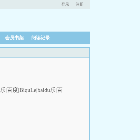
登录
注册
会员书架
阅读记录
|百度|BiquLe|baidu乐|百