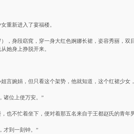
少女重新进入了宴福楼。
岁），身段窈窕，穿一身大红色婀娜长裙，姿容秀丽，双
光从她身上挣脱开来。
小姐言婉娟，但只看这个架势，他就知道，这个红裙少女
，诸位上使万安。”
楼，也不忙着坐下，便对着那五名来自于王都赵氏的青年
，才到一刻钟。”