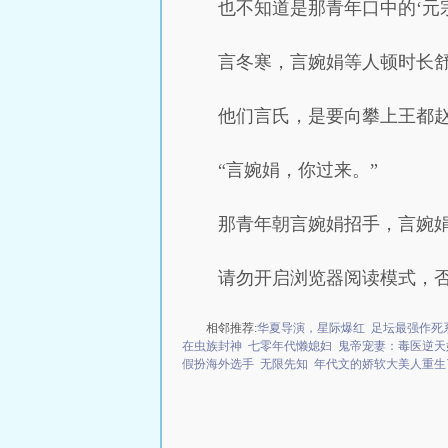
也不知道是那青年口中的‘元
言冬寒，言婉娟等人顿时长
他们言氏，是要向攀上王都
“言婉娟，你过来。”
那青年朝言婉娟招手，言婉
请勿开启浏览器阅读模式，
相邻推荐:
华夏导演，星际爆红
足坛最强作死
在虫族封神
七零年代懒媳妇
鬼帝宠妻：毒医逆天
假扮海外选手
无限先知
年代文的娇软大美人重生