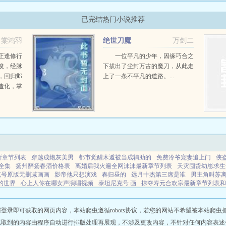
已完结热门小说推荐
棠鸿羽
绝世刀魔
万剑二
正逢修行
一位平凡的少年，因缘巧合之
俊，经脉
下拔出了尘封万古的魔刀，从此走
，回归邺
上了一条不平凡的道路。...
造化，掌
撼天之
新章节列表
穿越成炮灰美男
都市觉醒木遁被当成辅助的
免费冷爷宠妻追上门
侠
全集
扬州醉扬春酒价格表
离婚后我火遍全网沫沫最新章节列表
天灾囤货幼崽求生
克号原版无删减画画
影帝他只想演戏
春归昼的
远月十杰第三席是谁
男主角叫苏
的世界
心上人你在哪女声演唱视频
泰坦尼克号 画
掠夺寿元合欢宗最新章节列表和
张柠檬玩具
仙缘镇 在哪里
乔路铭发行价格
苏离凤九天笔趣阁
离婚后他们全家
天
三生三世里面小太阳谁
穿越到男频文拯救倒霉女主
穿越带弟妹
霹雳布袋戏梦
即可获取的网页内容，本站爬虫遵循robots协议，若您的网站不希望被本站爬虫抓取，可
抓取到的内容由程序自动进行排版处理再展现，不涉及更改内容，不针对任何内容表述