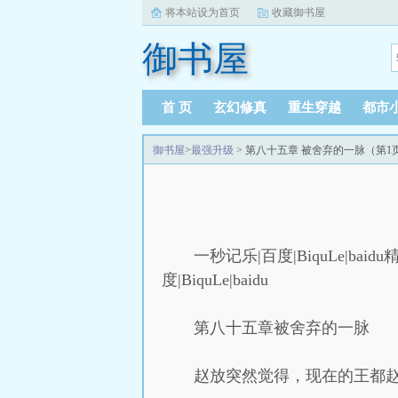
将本站设为首页
收藏御书屋
御书屋
首 页
玄幻修真
重生穿越
都市
御书屋
>
最强升级
> 第八十五章 被舍弃的一脉（第1
一秒记乐|百度|BiquLe|baidu精
度|BiquLe|baidu
第八十五章被舍弃的一脉
赵放突然觉得，现在的王都