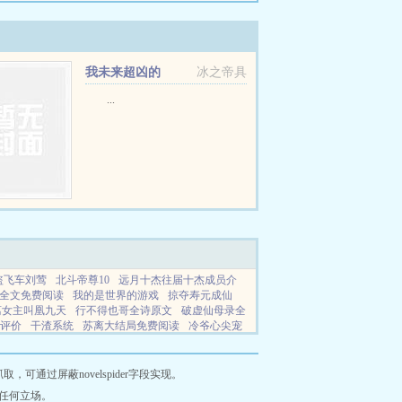
我未来超凶的
冰之帝具
...
盗飞车刘莺
北斗帝尊10
远月十杰往届十杰成员介
全文免费阅读
我的是世界的游戏
掠夺寿元成仙
离女主叫凰九天
行不得也哥全诗原文
破虚仙母录全
评价
干渣系统
苏离大结局免费阅读
冷爷心尖宠
都慌了
江南子密州出猎
快穿之我要当网红
路边
仙谷
深情暗涌是什么意思
破虚仙母录加料版txt
通过屏蔽novelspider字段实现。
任何立场。