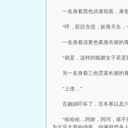
一名身着黑色武者劲装，身
“哼，双目含惑，妖骨天生，
一名身着淡黄色紧身衣裙的
“就是，这样的狐媚女子若是
另一名身着三色霓裳长裙的
“上使…”
言婉娟吓坏了，言冬寒以及
“哈哈哈…阿娇，阿珂，谁
为元宗大哥的侍妾，你俩就想杀人