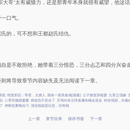
宗大哥’太有威慑力，还是那青年本身就很有威望，他这
舒一口气。
赵氏的，可不想和王都赵氏结仇。
娟自是不敢拒绝，她带着三分惶恐，三分忐忑和四分兴奋
否则将导致章节内容缺失及无法阅读下一章。
系统
绝宠邪后：帝君，太撩人
我有一座美食城[基建]
公子撩宠异能妻
九零之强嫁
妃
八零军婚甜蜜蜜
师叔也不安全了
开局向朱元璋直播朱棣会造反
科技强国，向秦
了
神棍也要晚自习
顶流他姐是社恐，但有钱
上一章
章节目录
保存书签
下一章