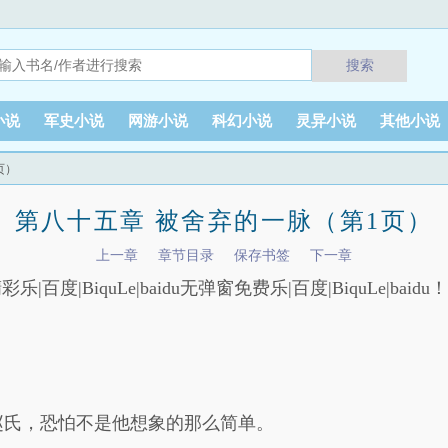
搜索
小说
军史小说
网游小说
科幻小说
灵异小说
其他小说
页）
第八十五章 被舍弃的一脉（第1页）
上一章
章节目录
保存书签
下一章
彩乐|百度|BiquLe|baidu无弹窗免费乐|百度|BiquLe|baidu！乐
赵氏，恐怕不是他想象的那么简单。