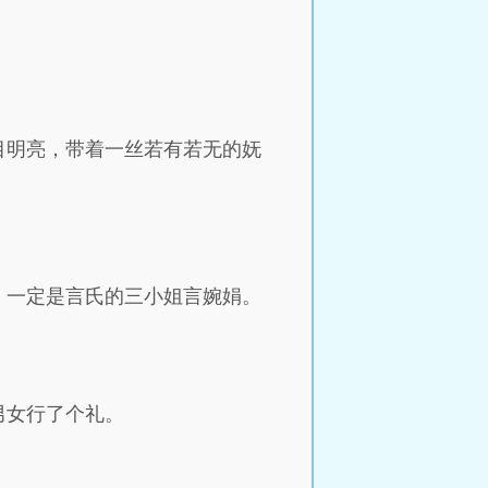
目明亮，带着一丝若有若无的妩
，一定是言氏的三小姐言婉娟。
男女行了个礼。