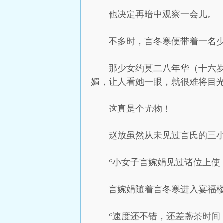
他决定再暗中观察一会儿。
不多时，言冬寒便带着一名
那少女约莫二八年华（十六
媚，让人看她一眼，就很难将目
这真是个尤物！
赵放虽然从未见过言氏的三
“小女子言婉娟见过诸位上使
言婉娟随着言冬寒进入宴福
“速度还不错，还差盏茶时间