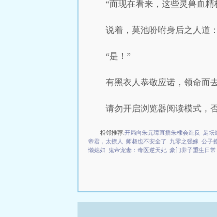
“而现在看来，这些灵兽血精
说着，莫池吩咐身后之人道：
“是！”
有黑衣人恭敬应诺，领命而
请勿开启浏览器阅读模式，
相邻推荐:
开局向朱元璋直播朱棣会造反
足坛
帝君，太撩人
师叔也不安全了
九零之强嫁
公子
懒媳妇
鬼帝宠妻：毒医逆天妃
豪门养子重生日常