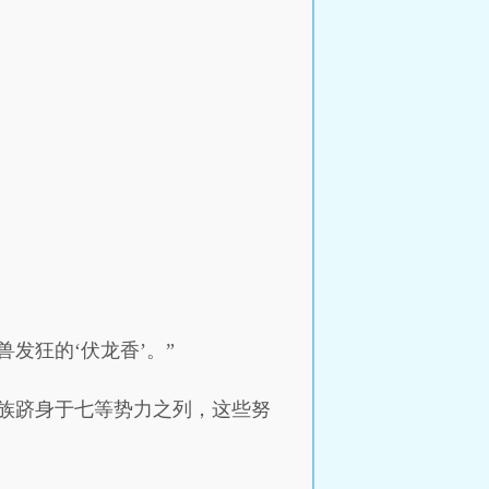
！
发狂的‘伏龙香’。”
族跻身于七等势力之列，这些努