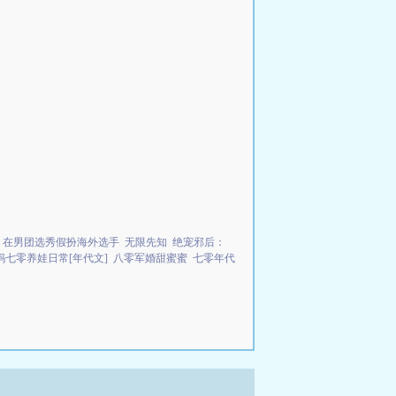
在男团选秀假扮海外选手
无限先知
绝宠邪后：
妈七零养娃日常[年代文]
八零军婚甜蜜蜜
七零年代