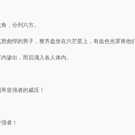
六角，分列六方。
气势彪悍的男子，整齐盘坐在六芒星上，有血色光罩将他
罩内渗出，而后涌入各人体内。
属帝皇强者的威压！
帝强者！