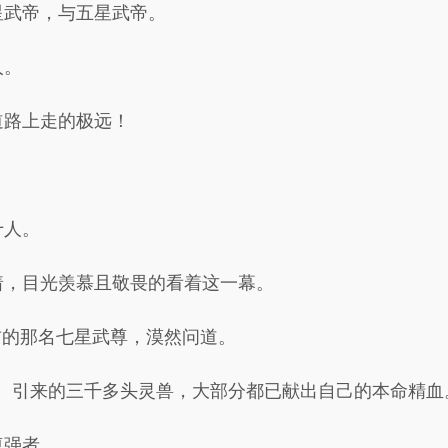
星武帝，与五星武帝。
人。
道路上走的极远！
十人。
着，目光羡慕且敬畏的看着这一幕。
首的那名七星武尊，漠然问道。
。引来的三千多头灵兽，大部分都已献出自己的本命精血
尊强者。