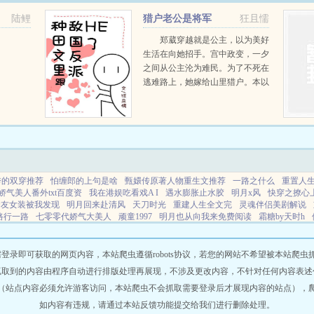
陆鲤
猎户老公是将军
狂且懦
郑葳穿越就是公主，以为美好
生活在向她招手。宫中政变，一夕
之间从公主沦为难民。为了不死在
逃难路上，她嫁给山里猎户。本以
为人生未来的开展就是种田文的时
候。...
秀的双穿推荐
怕缠郎的上句是啥
甄嬛传原著人物重生文推荐
一路之什么
重置人生
娇气美人番外txt百度资
我在港娱吃看戏A I
遇水膨胀止水胶
明月x风
快穿之撩心
舍友女装被我发现
明月回来赴清风
天刀时光
重建人生全文完
灵魂伴侣美剧解说
路行一路
七零零代娇气大美人
顽童1997
明月也从向我来免费阅读
霜糖by天时h
冒牌货笔趣阁
双穿题材网络
女怕缠郞
全职高手叶修和刘皓最后和解了吗
重置
什么下一句
一路行径处全诗及注解
花少5旅途慢慢
网站地图
即可获取的网页内容，本站爬虫遵循robots协议，若您的网站不希望被本站爬虫抓取，可
抓取到的内容由程序自动进行排版处理再展现，不涉及更改内容，不针对任何内容表述
（站点内容必须允许游客访问，本站爬虫不会抓取需要登录后才展现内容的站点），
如内容有违规，请通过本站反馈功能提交给我们进行删除处理。