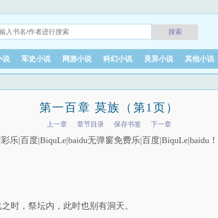
搜索
小说
军史小说
网游小说
科幻小说
灵异小说
其他小说
第一百章 莫族（第1页）
上一章
章节目录
保存书签
下一章
彩乐|百度|BiquLe|baidu无弹窗免费乐|百度|BiquLe|baidu！乐
已之时，祭坛内，此时也别有洞天。