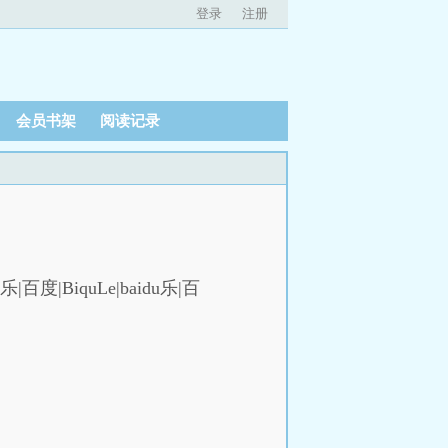
登录
注册
会员书架
阅读记录
|百度|BiquLe|baidu乐|百