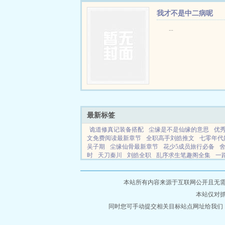
我才不是中二病呢
...
最新标签
诡道修真记装备搭配
尘缘是不是仙缘的意思
优
文免费阅读最新章节
全职高手刘皓推文
七零年代
吴子期
尘缘仙骨最新章节
花少5成员旅行必备
时
天刀秦川
刘皓全职
乱序求生笔趣阁全集
一
美人番外糖瓜子
体校男寝全文免费阅读
一路之花
霜糖poby天时笔趣阁免费阅读
我不知道我喜欢你
本站所有内容来源于互联网公开且无需登录
本站仅对
同时您可手动提交相关目标站点网址给我们