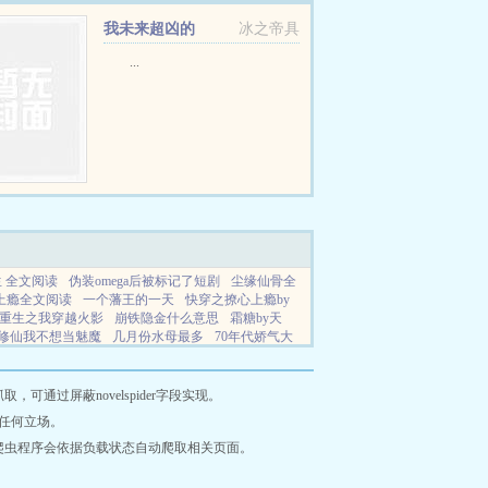
我未来超凶的
冰之帝具
...
 全文阅读
伪装omega后被标记了短剧
尘缘仙骨全
上瘾全文阅读
一个藩王的一天
快穿之撩心上瘾by
重生之我穿越火影
崩铁隐金什么意思
霜糖by天
修仙我不想当魅魔
几月份水母最多
70年代娇气大
人生暗黑悬疑漫画
霜糖by天时笔趣阁最新章节内容
通过屏蔽novelspider字段实现。
任何立场。
爬虫程序会依据负载状态自动爬取相关页面。