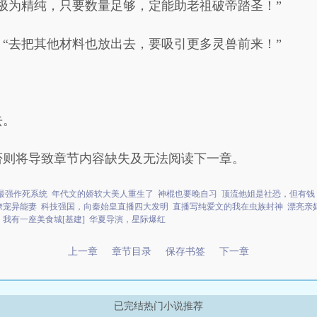
极为精纯，只要数量足够，定能助老祖破帝踏圣！”
“去把其他材料也放出去，要吸引更多灵兽前来！”
去。
否则将导致章节内容缺失及无法阅读下一章。
最强作死系统
年代文的娇软大美人重生了
神棍也要晚自习
顶流他姐是社恐，但有钱
撩宠异能妻
科技强国，向秦始皇直播四大发明
直播写纯爱文的我在虫族封神
漂亮亲
我有一座美食城[基建]
华夏导演，星际爆红
上一章
章节目录
保存书签
下一章
已完结热门小说推荐