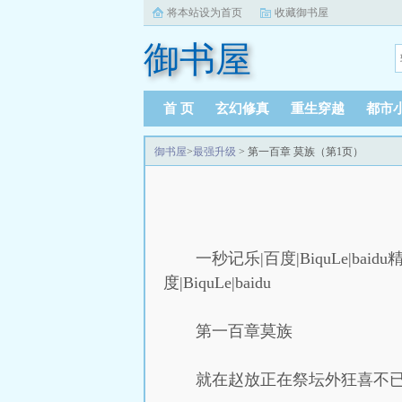
将本站设为首页
收藏御书屋
御书屋
首 页
玄幻修真
重生穿越
都市
御书屋
>
最强升级
> 第一百章 莫族（第1页）
一秒记乐|百度|BiquLe|baidu精
度|BiquLe|baidu
第一百章莫族
就在赵放正在祭坛外狂喜不