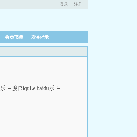
登录
注册
会员书架
阅读记录
|百度|BiquLe|baidu乐|百