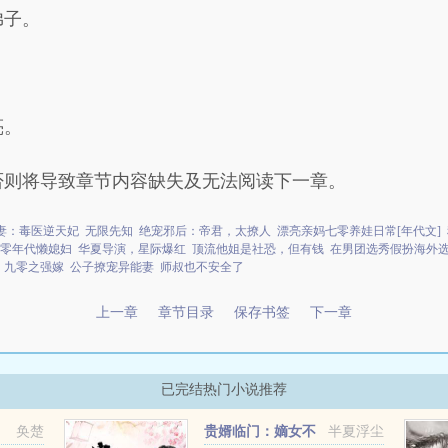
弟子。
亮。
否则将导致章节内容缺失及无法阅读下一章。
妻：毒医逆天妃
无限先知
绝宠邪后：帝君，太撩人
漂亮亲妈七零养娃日常[年代文]
零年代懒媳妇
华夏导演，星际爆红
顶流他姐是社恐，但有钱
在男团选秀假扮海外
九零之强嫁
公子撩宠异能妻
师叔也不安全了
上一章
章节目录
保存书签
下一章
已完结热门小说推荐
，
奂楚
贵婿临门：嫡女不
半夏浮尘