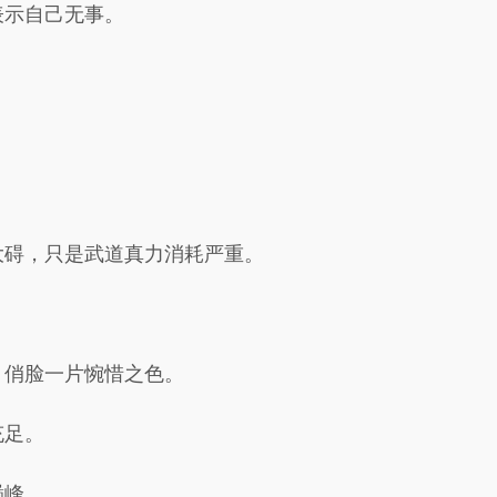
表示自己无事。
大碍，只是武道真力消耗严重。
，俏脸一片惋惜之色。
充足。
巅峰。