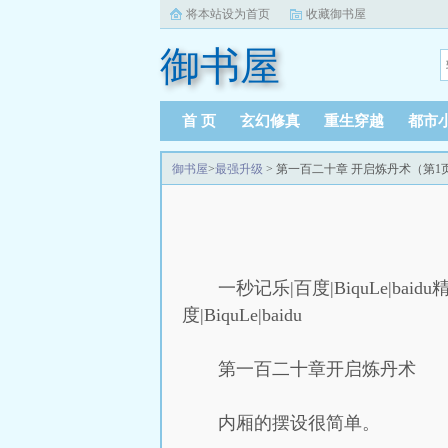
将本站设为首页
收藏御书屋
御书屋
首 页
玄幻修真
重生穿越
都市
御书屋
>
最强升级
> 第一百二十章 开启炼丹术（第1
一秒记乐|百度|BiquLe|baidu精
度|BiquLe|baidu
第一百二十章开启炼丹术
内厢的摆设很简单。