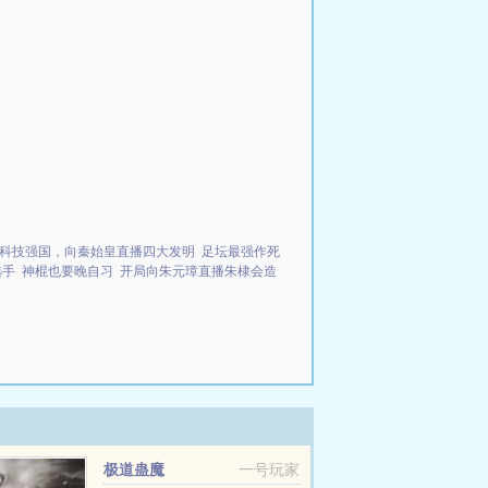
科技强国，向秦始皇直播四大发明
足坛最强作死
选手
神棍也要晚自习
开局向朱元璋直播朱棣会造
极道蛊魔
一号玩家