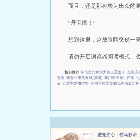
而且，还是那种极为出众的
“丹宝阁！”
想到这里，赵放眼睛突然一
请勿开启浏览器阅读模式，
相邻推荐:
年代文的娇软大美人重生了
鬼帝宠
系统
我有一座美食城[基建]
豪门养子重生日常
七
反
八零军婚甜蜜蜜
直播写纯爱文的我在虫族封神
蜜宠甜心：竹马影帝