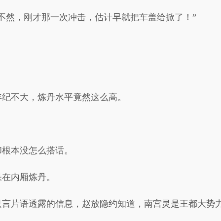
不然，刚才那一次冲击，估计早就把车盖给掀了！”
年纪不大，炼丹水平竟然这么高。
却根本没怎么搭话。
呆在内厢炼丹。
只言片语透露的信息，赵放隐约知道，南宫灵是王都大势