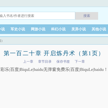
搜索
小说
军史小说
网游小说
科幻小说
灵异小说
其他小说
页）
第一百二十章 开启炼丹术（第1页）
上一章
章节目录
保存书签
下一章
彩乐|百度|BiquLe|baidu无弹窗免费乐|百度|BiquLe|baidu！乐