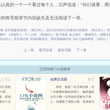
认真的一个一个看过每个人，沉声说道：“你们保重，两
否则将导致章节内容缺失及无法阅读下一章。
蛊毒
金手指爆表[快穿]
（网王同人）犹记当时还年少你爱谈天我爱笑
（网王同人）背
番外
（综漫同人）中二之神
（棋魂同人）执子棋落
龙之狷狂
（棋魂同人）国耀永
综合同人）苍天饶过谁
和爷奶断亲后，荒年我顿顿吃肉
木叶之鼬神再现
（综同人）
上一章
章节目录
保存书签
下一章
已完结热门小说推荐
远上天山
金牌女法医
春芝
自己居然
前世，她是一位王牌法医，在
这个团，
一次验案时被劫杀死亡。她穿越到
道，把成
古代大魏一位同名的悲惨女子身
者水个五
上，却遭遇了诬陷入狱。凭借曾为
法医的专业知识，她成功脱身，终