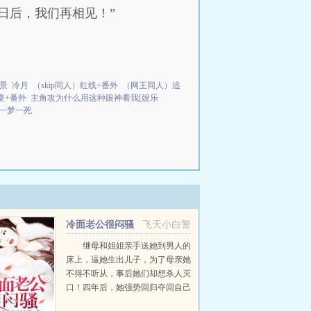
日后，我们再相见！”
景
冷月
（skip同人）红线+番外
（网王同人）追
夏+番外
主角攻为什么用这种眼神看我[娱乐
一梦一死
冷面老公很闷骚
飞天小白警
继母和姐姐亲手送她到男人的
床上，逼她生出儿子，为了母亲她
不得不听从，事后她们却想杀人灭
口！四年后，她强势回归夺回自己
的一切，但不曾想儿子认贼作母，