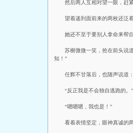
然后两人互相对望一眼，赶
望着递到面前来的两枚还泛着
她还不至于要别人拿命来帮
苏榭微微一笑，抢在前头说
知！”
任辉不甘落后，也随声说道：
“反正我是不会独自逃跑的。
“嗯嗯嗯，我也是！”
看着表情坚定，眼神真诚的两