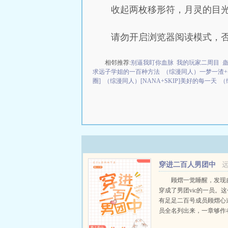
收起两枚移形符，月灵的目光
请勿开启浏览器阅读模式，
相邻推荐:
别逼我盯你血脉
我的玩家二周目
求远子学姐的一百种方法
（综漫同人）一梦一渣+
圈]
（综漫同人）[NANA+SKIP]美好的每一天
（
穿进二百人男团中
顾熠一觉睡醒，发现
穿成了男团vic的一员。
有足足二百号成员顾熠心
员全名列出来，一章够作
百字啊。魔蝎小说