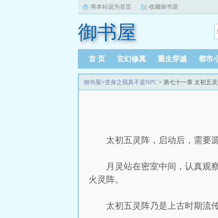
将本站设为首页
收藏御书屋
御书屋
首 页
玄幻修真
重生穿越
都市
御书屋
>
变身之我真不是NPC
> 第七十一章 太初五
太初五灵阵，启动后，需要
月灵站在密室中间，认真观
火灵阵。
太初五灵阵乃是上古时期流传