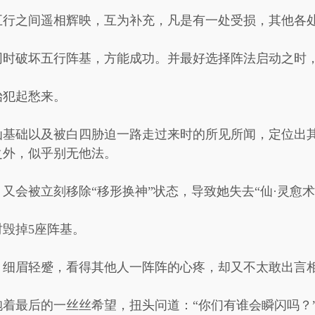
五行之间遥相辉映，互为补充，凡是有一处受损，其他各
同时破坏五行阵基，方能成功。并最好选择阵法启动之时
始犯起愁来。
仙基础以及被白四胁迫一路走过来时的所见所闻，定位出
之外，似乎别无他法。
又会被立刻移除“移形换神”状态，导致她失去“仙·灵愈术
毁掉5座阵基。
，细眉轻蹙，看得其他人一阵阵的心疼，却又不太敢出言
着最后的一丝丝希望，扭头问道：“你们有谁会瞬闪吗？