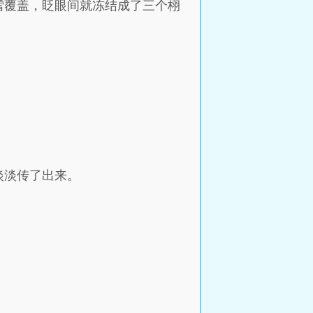
雪覆盖，眨眼间就冻结成了三个栩
淡淡传了出来。