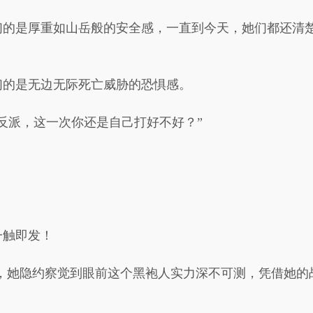
们的是厚重如山岳般的安全感，一直到今天，她们都还清楚
们的是无边无际死亡威胁的恐惧感。
反派，这一次你还是自己打好不好？”
。
一触即发！
来，她隐约察觉到眼前这个黑袍人实力深不可测，凭借她的