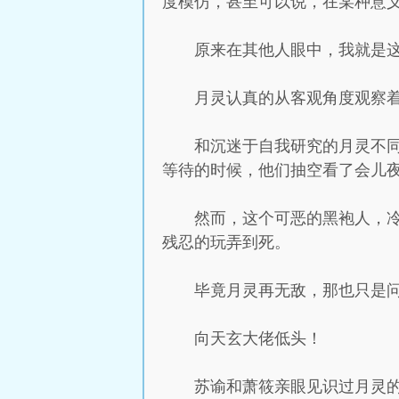
度模仿，甚至可以说，在某种意
原来在其他人眼中，我就是
月灵认真的从客观角度观察
和沉迷于自我研究的月灵不
等待的时候，他们抽空看了会儿
然而，这个可恶的黑袍人，
残忍的玩弄到死。
毕竟月灵再无敌，那也只是问
向天玄大佬低头！
苏谕和萧筱亲眼见识过月灵