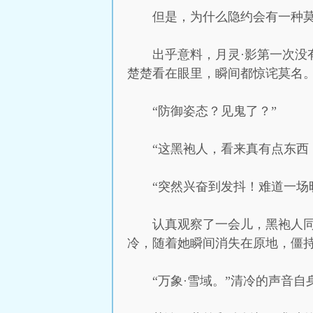
但是，为什么隐约会有一种
出乎意料，月灵·影第一次
楚楚看在眼里，瞬间都惊诧莫名
“防御姿态？见鬼了？”
“这黑袍人，看来真有点东西
“突然兴奋到发抖！难道一场
认真观察了一会儿，黑袍人
冷，随着她瞬间消失在原地，僵
“万象·雪域。”清冷的声音