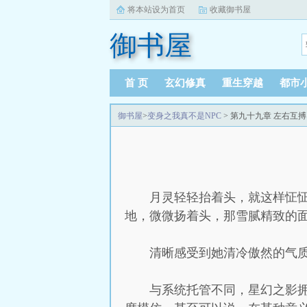
将本站设为首页
收藏御书屋
御书屋
首 页
玄幻修真
重生穿越
都市
御书屋
>
变身之我真不是NPC
> 第九十九章 左右互
月灵轻轻抬着头，就这样怔
地，微微扬着头，那雪腻精致的
清晰感受到她清冷傲然的气
与系统托管不同，星幻之影