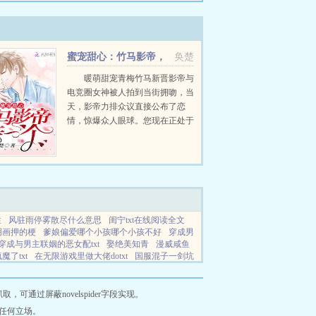
蜜宠甜心：竹马影帝，
奂楚
亲一个！
暖萌甜宠青梅竹马新晋影帝与
电竞圈女神被人拍到当街拥吻，当
天，影帝力排众议直接公布了恋
情，惊爆众人眼球。您现在正处于
事业上升期，不怕公布恋情会对您
的发展造成恶劣影响吗？我爱她，
想让全世界知道，仅此而已。你都
没跟我告...
性
风驻雨停雾散尽什么意思
闺宁txt在线阅读全文
明画押的梗
爹娘偏爱哪个小孩哪个小孩不好
穿成男
穿成与男主联姻的恶女配txt
娶绝美知青
漫威咸鱼
了txt
在无限游戏里做大佬dotxt
国服混子一剑坑
天之战士
天之战记肉在哪里
岁岁年年出自哪里
臣独占了gl
格林童话之黑格林童话
网站地图
通过屏蔽novelspider字段实现。
任何立场。