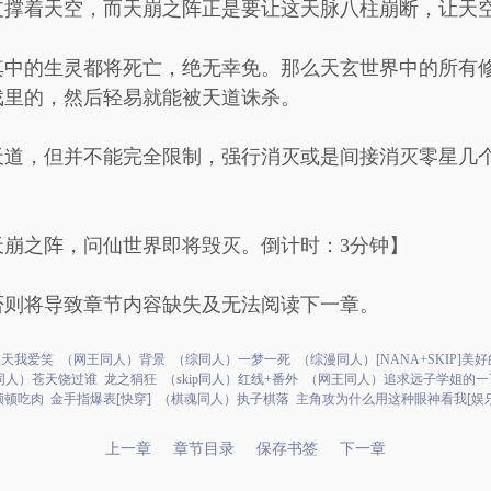
支撑着天空，而天崩之阵正是要让这天脉八柱崩断，让天
其中的生灵都将死亡，绝无幸免。那么天玄世界中的所有
戏里的，然后轻易就能被天道诛杀。
天道，但并不能完全限制，强行消灭或是间接消灭零星几
天崩之阵，问仙世界即将毁灭。倒计时：3分钟】
否则将导致章节内容缺失及无法阅读下一章。
谈天我爱笑
（网王同人）背景
（综同人）一梦一死
（综漫同人）[NANA+SKIP]美
同人）苍天饶过谁
龙之狷狂
（skip同人）红线+番外
（网王同人）追求远子学姐的一
顿顿吃肉
金手指爆表[快穿]
（棋魂同人）执子棋落
主角攻为什么用这种眼神看我[娱乐
上一章
章节目录
保存书签
下一章