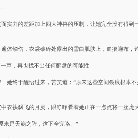
……
然而实力的差距加上四大神兽的压制，让她完全没有得到
，遍体鳞伤，衣裳破碎处露出的雪白肌肤上，血痕遍布，
笑一声，再也找不出任何翻盘的可能性。
带，她终于醒悟过来，苦笑道：“原来这些空间裂痕根本不
空中衣袂飘飞的月灵，眼睁睁看着她正在一点点将一座庞
原来是天崩之阵，这下全完咯。”