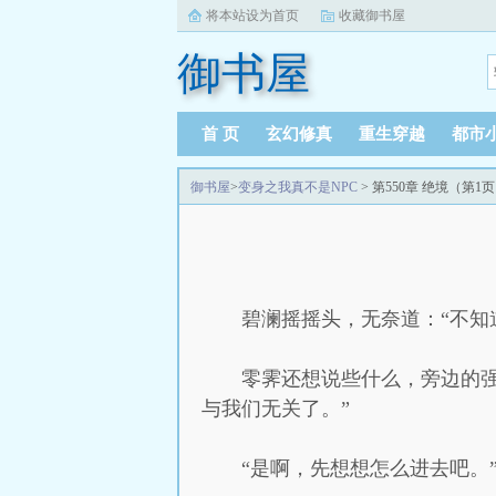
将本站设为首页
收藏御书屋
御书屋
首 页
玄幻修真
重生穿越
都市
御书屋
>
变身之我真不是NPC
> 第550章 绝境（第1
碧澜摇摇头，无奈道：“不知
零霁还想说些什么，旁边的
与我们无关了。”
“是啊，先想想怎么进去吧。