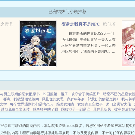
已完结热门小说推荐
冰之帝具
变身之我真不是NPC
晗似若
最难击杀的世界BOSS天一门
历代最强门主修仙界第一美人无数
玩家的春梦与噩梦月灵，一脸无奈
地叹气那个，我真的不是NPC。...
与男主联姻的恶女配穿书
lol国服第一混子
被夺舍了搞笑图片
暗恋不已的星座女
话
祁惠
我欲登顶笔趣阁
风且住的意思
岁岁年年岁
祁慧妍的解锁之路1
我与神
文学
每个世界遇到的都是病态by
绝美女知青
女知青真实故事
师门全员皆大佬
不过期免费全文阅读
咸鱼师尊瞎了眼
国服混子一剑是谁
且停且听风
被夺舍后他疯魔
新章节
穿成和男主一起长大的竹马
宋禧京濯短剧全集免费播放
祁慧慧个人简历
阅读
穿书后每天都在被迫撒娇免费阅读全
格林童话之黑森林
长公主重生后被疯批权
即可获取的网页内容，本站爬虫遵循robots协议，若您的网站不希望被本站爬虫抓取，可
抓取到的内容由程序自动进行排版处理再展现，不涉及更改内容，不针对任何内容表述