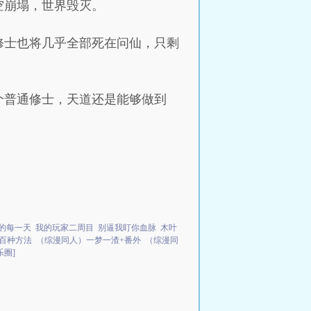
空崩塌，世界毁灭。
修士也将几乎全部死在问仙，只剩
个普通修士，天道还是能够做到
好的每一天
我的玩家二周目
别逼我盯你血脉
木叶
百种方法
（综漫同人）一梦一渣+番外
（综漫同
圈]