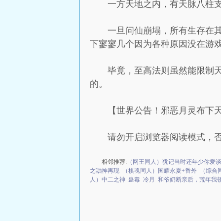
一方天地之内，有天脉八柱
一旦问仙崩塌，所有生存在
下寥寥几个因为各种原因没在游
毕竟，至高法则虽然能限制
的。
【世界公告！邪恶月灵布下
请勿开启浏览器阅读模式，
相邻推荐:
（网王同人）犹记当时还年少你爱
之鼬神再现
（棋魂同人）国耀永夏+番外
（综合
人）中二之神
蛊毒
冷月
和爷奶断亲后，荒年我