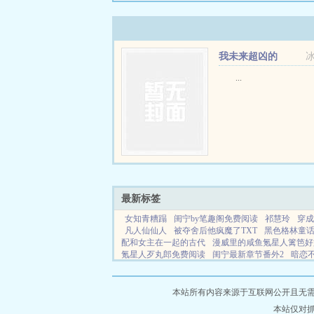
我未来超凶的
...
最新标签
女知青糟蹋
闺宁by笔趣阁免费阅读
祁慧玲
穿成
凡人仙仙人
被夺舍后他疯魔了TXT
黑色格林童
配和女主在一起的古代
漫威里的咸鱼氪星人篱笆好
氪星人歹丸郎免费阅读
闺宁最新章节番外2
暗恋
哭片段
权变红颜仕途终结版
穿书后每天撩校霸最
为师之后女师男徒
七零团宠娇娇大小姐全文免费
本站所有内容来源于互联网公开且无需登录
本站仅对