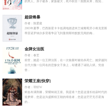
的男人。亲子被杀，家族被灭，死不瞑目！囹圄未来，既知...
超级锋暴
作者：陈爱庭
2003年夏季，巴西新星卡卡低调地踏进米兰城葡萄牙小将克里斯
蒂亚诺罗纳尔多背着争议飞到曼彻斯特默默无闻的梅...
金牌女法医
作者：春芝
前世，她是一位王牌法医，在一次验案时被劫杀死亡。她穿越到
古代大魏一位同名的悲惨女子身上，却遭遇了诬陷入狱。凭借
曾...
荣耀王座[快穿]
作者：羽轩W
鲜血布满荆棘，荣耀铸就王座。我是谁？您是这漫长枯寂时代的
造梦师，您是这兴盛辉煌王朝的缔造者，您是这茫茫无尽星海
的...