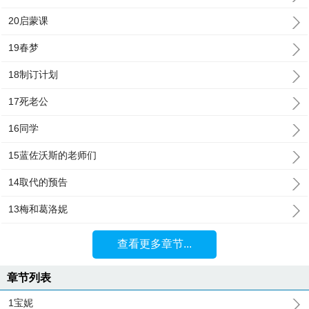
20启蒙课
19春梦
18制订计划
17死老公
16同学
15蓝佐沃斯的老师们
14取代的预告
13梅和葛洛妮
查看更多章节...
章节列表
1宝妮