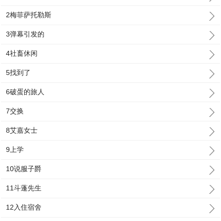
2梅菲萨托勒斯
3弹幕引发的
4社畜休闲
5找到了
6破蛋的旅人
7交换
8艾嘉女士
9上学
10说服子爵
11斗蓬先生
12入住宿舍