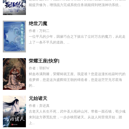
能提升修为，增强战力完成系统任务就能得到绝顶神功系统...
绝世刀魔
作者：万剑二
一位平凡的少年，因缘巧合之下拔出了尘封万古的魔刀，从此走
上了一条不平凡的道路。...
荣耀王座[快穿]
作者：羽轩W
鲜血布满荆棘，荣耀铸就王座。我是谁？您是这漫长枯寂时代的
造梦师，您是这兴盛辉煌王朝的缔造者，您是这茫茫无尽星海
的...
元始诸天
作者：弃还真
古老天人长生不死，武中圣人吼碎山河。带着一面石镜，荀少彧
来到这方莽荒乱世，一步步映照诸天。从这人间苦境开始，踏
上...