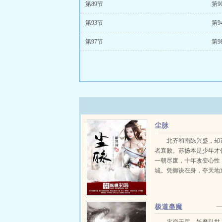
第89节
第9
第93节
第9
第97节
第9
尘脉
北齐和南陈兴盛，却
者衰败。苏扬本是少年才
一朝尽废，十年改变心性
城。凭御诀在身，夺天地
生杀之权，运筹帷幄，展
威！书友群657590866...
极道蛊魔