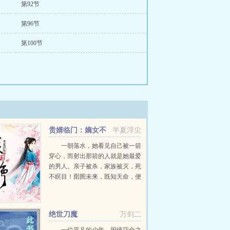
第92节
第96节
第100节
贵婿临门：嫡女不
半夏浮尘
好惹
一朝落水，她看见自己被一箭
穿心，而射出那箭的人就是她最爱
的男人。亲子被杀，家族被灭，死
不瞑目！囹圄未来，既知天命，便
逆天道！今朝素手掌乾坤，诛恶
妹，灭渣男，就是这苍茫天地，也
要退避三舍！...
绝世刀魔
万剑二