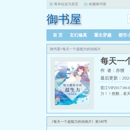
将本站设为首页
收藏御书屋
御书屋
首 页
玄幻修真
重生穿越
都市
御书屋
>
每天一个超能力的动画片
每天一
作 者：亦狸
最后更新：2024-0
晋江VIP2017
力！！然鹅，老天
《每天一个超能力的动画片》第340节