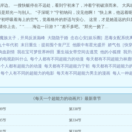
岸边。 一搜快艇停在不远处，看到宁初来了，冲着宁初破浪而来。 大风
是郑光一与别人。 “子深呢？”宁初纳闷，没见他啊！ “快上来，他远着
宁初呼吸着海上的空气，觉着格外的舒适与安心。 这里，才是她遥远的归
上去。” “……海边一日游？” “差不多吧。”郑光一挠了...
魔族太子，开局反派巅峰
大隐隐于婚
念在心安[娱乐圈]
恶毒女配系统
九十年代初
末日重生：提前囤个丧尸王
他眼中有星光盛开
娇气包［快
狗血剧情
我在宝可梦世界种田
重生福女带空间去逃荒
他的小狐狸
我开
力的电视剧叫什么
每个人都有不同超能力的动漫
每天都有不同超能力林
每个人都有超能力的动漫
每天都有不同超能力宁初
每天都有不同超能力
影
每个人有不同的超能力的电影
每天有不同超能力男主的漫画
每人一种
《每天一个超能力的动画片》最新章节
39节
第338节
35节
第334节
31节
第330节