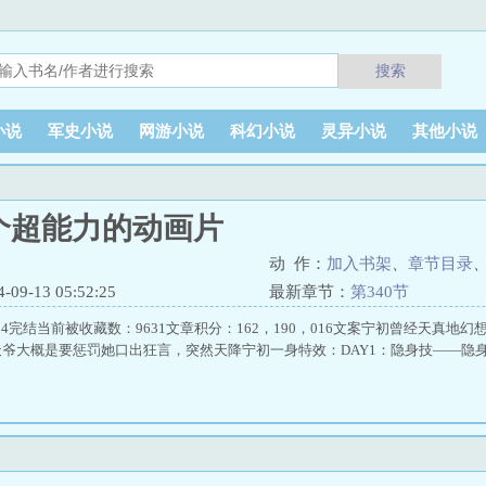
搜索
小说
军史小说
网游小说
科幻小说
灵异小说
其他小说
个超能力的动画片
动 作：
加入书架
、
章节目录
9-13 05:52:25
最新章节：
第340节
-06-04完结当前被收藏数：9631文章积分：162，190，016文案宁初曾经天
爷大概是要惩罚她口出狂言，突然天降宁初一身特效：DAY1：隐身技——隐