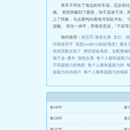
将车子停在了海边的停车场，迈步前往
镜。 然而快艇到了眼前，却不是谢子深，而
上了快艇，马达轰鸣向着海洋深处冲去。 
游艇。 郑光一伸手，带着笑意说，“子深哥请你
相邻推荐：
慈悲罚·落骨生香
玄幻：我
吓跪侯亮平
我是lion的小姐姐[电竞]
重生
前把原配全拆了
绑定续命系统，女配整顿
值千金+番外
国色生香
每个人都有超能
不同超能力的电影
每个人都有超能力的
超能力的动画片
每个人都有超能力的电
第340节
第3
第336节
第3
第332节
第3