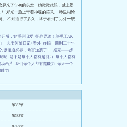
吹起来了宁初的头发，她微微眯眼，戴上墨
呢！”郑光一脸上带着神秘的笑意。 稀里糊涂
属。 不知道行了多久，终于看到了另外一艘
离开后，她重寻旧爱
拒跪梁璐！单手压AK
穿］
夫妻河蟹日记+番外
睁眼！回到三十年
的饭馆通妖界，暴富逆袭了！
婚宠——嫁
鹿呦呦
是不是每个人都有超能力
每个人都有
的动画片
我们每个人都有超能力
每天一个
超能力
第337节
第333节
第329节