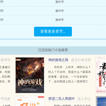
0节
第91节
4节
第95节
8节
第99节
查看更多章节...
已完结热门小说推荐
棠鸿羽
神的游戏之我
虚无行者北冥
是星球的远大意志
正逢修行
羊吃草，人吃羊，神吃什么？
俊，经脉
吃人？不全对。那是什么？最基本
，回归邺
的食量，是生命。一个生命诞生
造化，掌
了，会在根源上刻上一道痕死亡
撼天之
了，又会刻上一道痕，两道痕之间
的差距，就是神吃的。生命？吃的
速度太慢了吧？所以，神最喜欢吃
一号玩家
穿进二百人男团中
远上天山
的，还是政权的兴衰。一个政权...