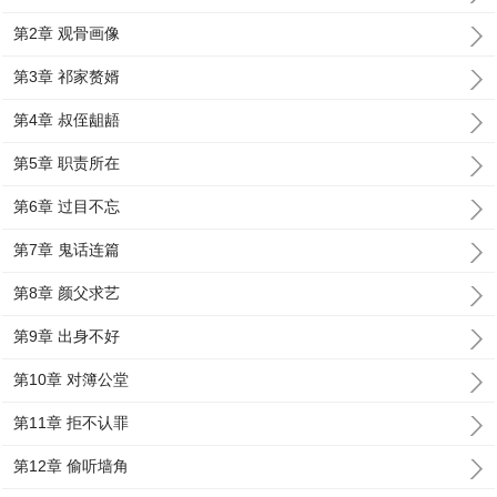
第2章 观骨画像
第3章 祁家赘婿
第4章 叔侄龃龉
第5章 职责所在
第6章 过目不忘
第7章 鬼话连篇
第8章 颜父求艺
第9章 出身不好
第10章 对簿公堂
第11章 拒不认罪
第12章 偷听墙角