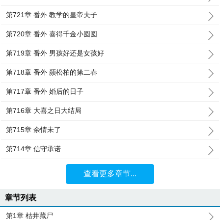
第721章 番外 教学的皇帝夫子
第720章 番外 喜得千金小圆圆
第719章 番外 男孩好还是女孩好
第718章 番外 颜松柏的第二春
第717章 番外 婚后的日子
第716章 大喜之日大结局
第715章 余情未了
第714章 信守承诺
查看更多章节...
章节列表
第1章 枯井藏尸