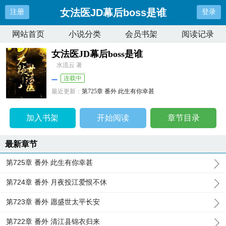
女法医JD幕后boss是谁
注册
登录
网站首页
小说分类
会员书架
阅读记录
女法医JD幕后boss是谁
水流云 著
连载中
最近更新：
第725章 番外 此生有你幸甚
更新时间：
2025-04-17 17:09:42
加入书架
开始阅读
章节目录
最新章节
第725章 番外 此生有你幸甚
第724章 番外 月夜投江爱恨不休
第723章 番外 愿盛世太平长安
第722章 番外 清江县锦衣归来