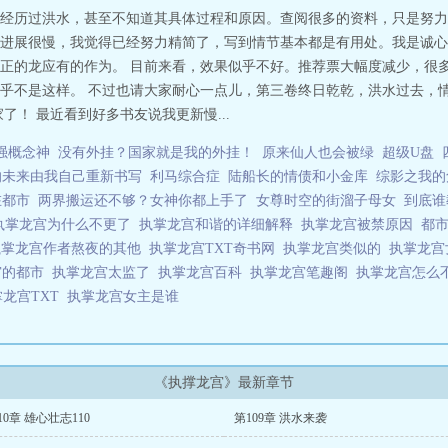
经历过洪水，甚至不知道其具体过程和原因。查阅很多的资料，只是努力
进展很慢，我觉得已经努力精简了，写到情节基本都是有用处。我是诚心
正的龙应有的作为。 目前来看，效果似乎不好。推荐票大幅度减少，很
乎不是这样。 不过也请大家耐心一点儿，第三卷终日乾乾，洪水过去，情
了！ 最近看到好多书友说我更新慢...
强概念神
没有外挂？国家就是我的外挂！
原来仙人也会被绿
超级U盘
的未来由我自己重新书写
利马综合症
陆船长的情债和小金库
综影之我的
在都市
两界搬运还不够？女神你都上手了
女尊时空的街溜子母女
到底谁
执掌龙宫为什么不更了
执掌龙宫和谐的详细解释
执掌龙宫被禁原因
都
执掌龙宫作者熬夜的其他
执掌龙宫TXT奇书网
执掌龙宫类似的
执掌龙
宫的都市
执掌龙宫太监了
执掌龙宫百科
执掌龙宫笔趣阁
执掌龙宫怎么
掌龙宫TXT
执掌龙宫女主是谁
《执撑龙宫》最新章节
10章 雄心壮志110
第109章 洪水来袭