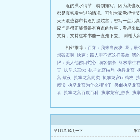
近的洪水情节，特别难写。因为我也没
都是真实发生过的情况。可能大家觉得情节
天天混迹都市装逼打脸炫富，想写一点儿真
应当是很正能量很有爽点的故事，看起来似
支持，支持这本书能一直走下去。 谢谢大家
相邻推荐：
百穿：我来自麦块
我，最
想破案啊
快穿：路人甲不该这样美貌
我
限：美人他佛口蛇心
喵客信条
终极学生
官
执掌龙宫txt
执掌龙宫结局
执撑龙宫
宫 敖夜
执掌龙宫同类
执掌龙宫txt精校
阅读
执掌龙宫为什么和谐了
类似执掌龙
者
执掌龙宫百度百科
执掌龙宫_敖夜
执
第111章 说明一下
第1