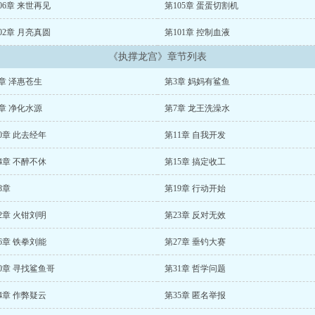
06章 来世再见
第105章 蛋蛋切割机
02章 月亮真圆
第101章 控制血液
《执撑龙宫》章节列表
章 泽惠苍生
第3章 妈妈有鲨鱼
章 净化水源
第7章 龙王洗澡水
0章 此去经年
第11章 自我开发
4章 不醉不休
第15章 搞定收工
8章
第19章 行动开始
2章 火钳刘明
第23章 反对无效
6章 铁拳刘能
第27章 垂钓大赛
0章 寻找鲨鱼哥
第31章 哲学问题
4章 作弊疑云
第35章 匿名举报