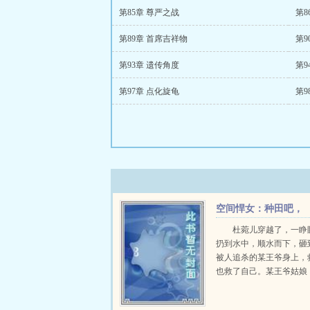
第85章 尊严之战
第8
第89章 首席吉祥物
第9
第93章 遗传角度
第9
第97章 点化旋龟
第9
空间悍女：种田吧，
王爷！
杜菀儿穿越了，一睁
扔到水中，顺水而下，砸
被人追杀的某王爷身上，
也救了自己。某王爷姑娘
恩，本王定当杜菀儿打断
错剧本了吧？这是种田风