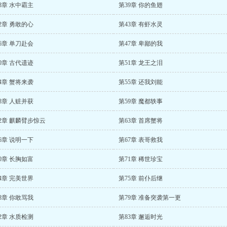
8章 水中霸主
第39章 你的鱼翅
2章 勇敢的心
第43章 有虾水灵
6章 单刀赴会
第47章 卑鄙的我
0章 古代遗迹
第51章 龙王之泪
4章 蟹将来袭
第55章 还我刘能
8章 人赃并获
第59章 魔都轶事
2章 麒麟臂步惊云
第63章 首席蟹将
6章 说明一下
第67章 表哥救我
0章 长胸如富
第71章 稀世珍宝
4章 完美世界
第75章 前仆后继
8章 你敢骂我
第79章 准备突袭第一更
2章 水质检测
第83章 邂逅时光