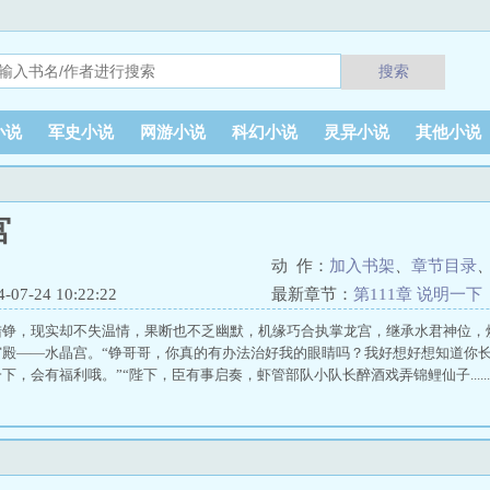
搜索
小说
军史小说
网游小说
科幻小说
灵异小说
其他小说
宫
动 作：
加入书架
、
章节目录
7-24 10:22:22
最新章节：
第111章 说明一下
陆铮，现实却不失温情，果断也不乏幽默，机缘巧合执掌龙宫，继承水君神位，
殿——水晶宫。“铮哥哥，你真的有办法治好我的眼睛吗？我好想好想知道你长
下，会有福利哦。”“陛下，臣有事启奏，虾管部队小队长醉酒戏弄锦鲤仙子......