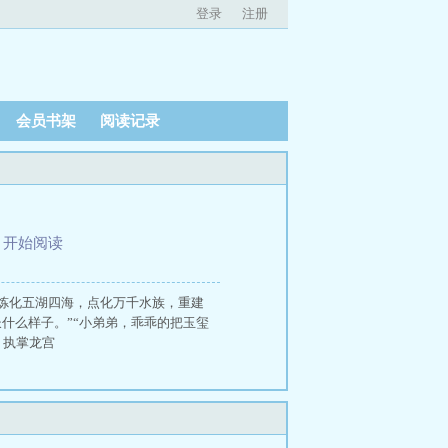
登录
注册
会员书架
阅读记录
、
开始阅读
炼化五湖四海，点化万千水族，重建
什么样子。”“小弟弟，乖乖的把玉玺
 执掌龙宫