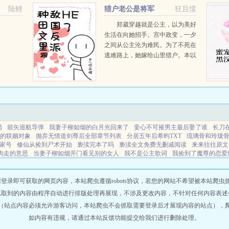
种的。杜
陆鲤
猎户老公是将军
狂且懦
郑葳穿越就是公主，以为美好
生活在向她招手。宫中政变，一夕
之间从公主沦为难民。为了不死在
逃难路上，她嫁给山里猎户。本以
为人生未来的开展就是种田文的时
候。...
局
箭矢巡航导弹
我妻子柳如烟的白月光回来了
妾心不可摧男主最后娶了谁
长刀
的联姻对象
抛弃无情道剑尊后全部章节列表
分居五年后希昀TXT
琉璃骨和玲珑
家号
修仙从捡到尸术开始
亵渎完本了吗
亵渎全文免费无删减阅读
来来往往原文
肉走的意思
当妻子柳如烟开门看见别的女人
我不是公主歌词
我捡到了魔尊的恋爱
后我捡到偏执大佬的日记
千蛊江山下
青春长驻的意思是什么解释
妻子柳如烟的心
在线阅读
诡秘途径图表
红楼之黛玉的生存日常
行尸走肉 意思
千千锦瑟戏中织大
即可获取的网页内容，本站爬虫遵循robots协议，若您的网站不希望被本站爬虫抓取，可
抓取到的内容由程序自动进行排版处理再展现，不涉及更改内容，不针对任何内容表述
（站点内容必须允许游客访问，本站爬虫不会抓取需要登录后才展现内容的站点），
如内容有违规，请通过本站反馈功能提交给我们进行删除处理。