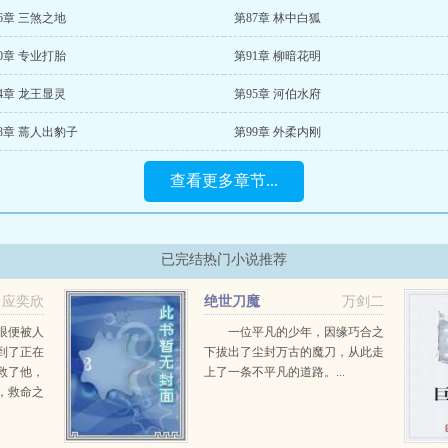
6章 三煞之地
第87章 林中白狐
0章 专业打胎
第91章 柳暗花明
4章 龙王显灵
第95章 河伯水府
8章 蔫人出豹子
第99章 外柔内刚
查看更多章节...
已完结热门小说推荐
应奕欣
绝世刀魔
万剑二
眼便被人
一位平凡的少年，因缘巧合之
到了正在
下拔出了尘封万古的魔刀，从此走
救了他，
上了一条不平凡的道路。...
，救命之
王爷？走
！某王爷