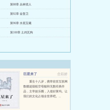
第88章 丛林猎人
第92章 金螯卫
第96章 水底宝藏
第100章 土鸡瓦狗
巨星来了
念笯娇
重生十八岁，携带前世互联网
数艘超级航空母舰和无数经典作
品，主宰娱乐圈，入侵好莱坞。让
我们的文化占领全世界吧。...