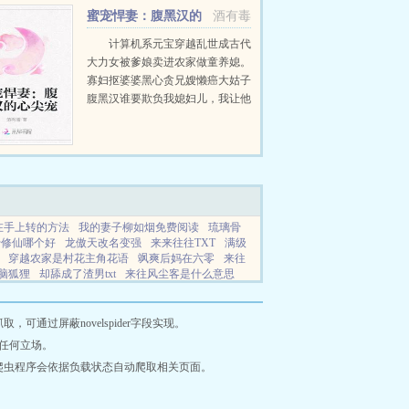
蜜宠悍妻：腹黑汉的
酒有毒
心尖宠
计算机系元宝穿越乱世成古代
大力女被爹娘卖进农家做童养媳。
寡妇抠婆婆黑心贪兄嫂懒癌大姑子
腹黑汉谁要欺负我媳妇儿，我让他
跪着哭。小元宝过来给我锤一锤。
元宝小拳拳打在某男心口，某男胸
口痛痛痛，宛若胸口碎大石里的大
石，赶快求...
在手上转的方法
我的妻子柳如烟免费阅读
琉璃骨
骨修仙哪个好
龙傲天改名变强
来来往往TXT
满级
穿越农家是村花主角花语
飒爽后妈在六零
来往
脑狐狸
却舔成了渣男txt
来往风尘客是什么意思
又一次
亵渎白月光顾清尘免费阅读全文最新
诡路
结局
陆总啊
修仙从捡尸开始笔趣阁
青春长治
通过屏蔽novelspider字段实现。
任何立场。
爬虫程序会依据负载状态自动爬取相关页面。