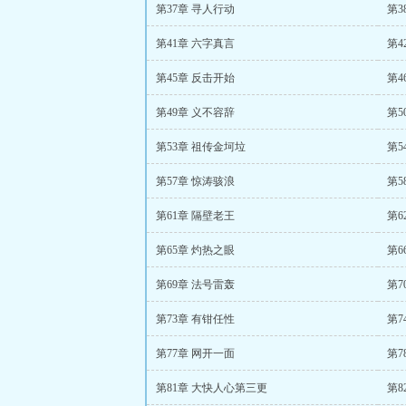
第37章 寻人行动
第3
第41章 六字真言
第4
第45章 反击开始
第4
第49章 义不容辞
第5
第53章 祖传金坷垃
第5
第57章 惊涛骇浪
第5
第61章 隔壁老王
第6
第65章 灼热之眼
第6
第69章 法号雷轰
第7
第73章 有钳任性
第7
第77章 网开一面
第7
第81章 大快人心第三更
第8