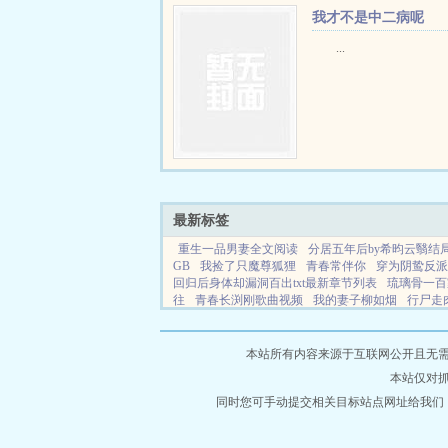
本王也可以种田的，很会
我才不是中二病呢
菀儿上...
...
最新标签
重生一品男妻全文阅读
分居五年后by希昀云翳结
GB
我捡了只魔尊狐狸
青春常伴你
穿为阴鸷反派
回归后身体却漏洞百出txt最新章节列表
琉璃骨一百
往
青春长渕刚歌曲视频
我的妻子柳如烟
行尸走
我不是公主我是女王
公公角色影视演变史
重生
仙途漫画
妻子柳如烟抛下还在高烧的我
玉堂香福
网站地图
本站所有内容来源于互联网公开且无需登录
本站仅对
同时您可手动提交相关目标站点网址给我们