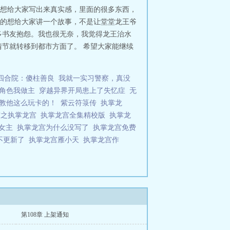
想给大家写出来真实感，里面的很多东西，
的想给大家讲一个故事，不是让堂堂龙王爷
多书友抱怨。我也很无奈，我觉得龙王治水
节就转移到都市方面了。 希望大家能继续
四合院：傻柱善良
我就一实习警察，真没
角色我做主
穿越异界开局患上了失忆症
无
教他这么玩卡的！
紫云符箓传
执掌龙
市之执掌龙宫
执掌龙宫全集精校版
执掌龙
宫女主
执掌龙宫为什么没写了
执掌龙宫免费
不更新了
执掌龙宫雁小天
执掌龙宫作
第108章 上架通知