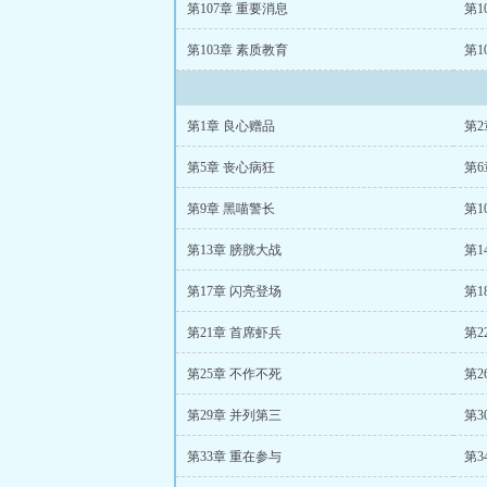
第107章 重要消息
第1
第103章 素质教育
第1
第1章 良心赠品
第2
第5章 丧心病狂
第6
第9章 黑喵警长
第1
第13章 膀胱大战
第1
第17章 闪亮登场
第1
第21章 首席虾兵
第2
第25章 不作不死
第2
第29章 并列第三
第3
第33章 重在参与
第3