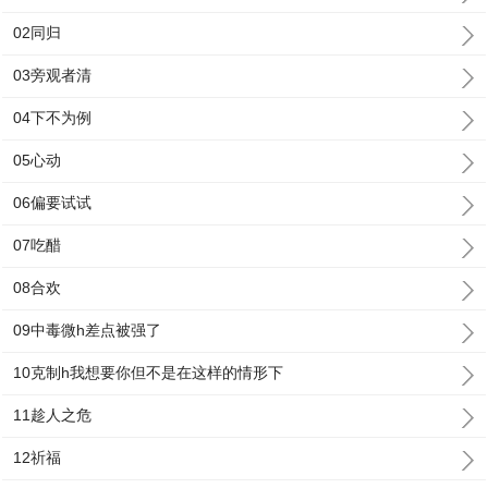
02同归
03旁观者清
04下不为例
05心动
06偏要试试
07吃醋
08合欢
09中毒微h差点被强了
10克制h我想要你但不是在这样的情形下
11趁人之危
12祈福