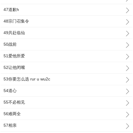
47道歉h
48宗门召集令
49共赴临仙
50战前
51爱他所爱
52让他闭嘴
53你要怎么选 rur u wu2c
54道心
55不必相见
56难两全
57相亲