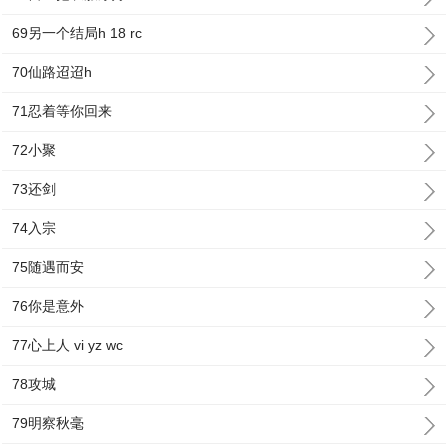
69另一个结局h 18 rc
70仙路迢迢h
71忍着等你回来
72小聚
73还剑
74入宗
75随遇而安
76你是意外
77心上人 vi yz wc
78攻城
79明察秋毫