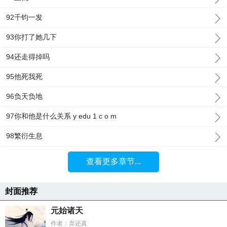
92千钧一发
93你打了她几下
94还走得掉吗
95他死我死
96负天负地
97你和他是什么关系 y edu 1 c o m
98繁衍生息
查看更多章节...
封面推荐
元始诸天
作者：弃还真