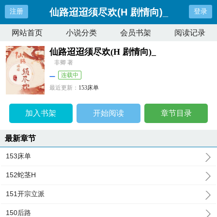
仙路迢迢须尽欢(H 剧情向)_
注册
登录
网站首页
小说分类
会员书架
阅读记录
仙路迢迢须尽欢(H 剧情向)_
非卿 著
连载中
最近更新：
153床单
更新时间：
2024-11-17 06:00:56
加入书架
开始阅读
章节目录
最新章节
153床单
152蛇茎H
151开宗立派
150后路