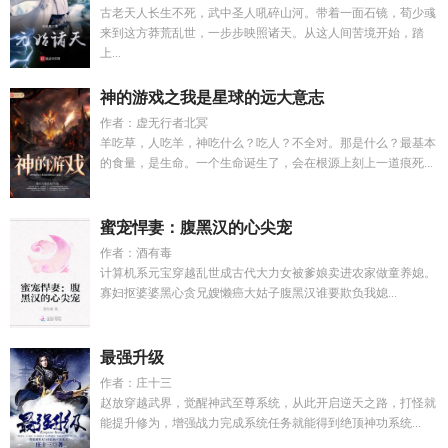
古老天人长生不死，武中圣人吼碎山河。带着一面石镜，荀少彧
来到这方莽荒乱世，一步步映照诸天。从这人间苦境开始，踏
上...
神的游戏之我是星球的远大意志
作者：虚无行者北冥
羊吃草，人吃羊，神吃什么？吃人？不全对。那是什么？最基本
的食量，是生命。一个生命诞生了，会在根源上刻上一道痕死...
蜜宠悍妻：腹黑汉的心尖宠
作者：酒有毒
计算机系元宝穿越乱世成古代大力女被爹娘卖进农家做童养媳。
寡妇抠婆婆黑心贪兄嫂懒癌大姑子腹黑汉谁要欺负我媳...
最强升级
作者：庄十三
赵放穿越武界，觉醒神武至尊系统，从此开启逆天之路，打怪就
能提升修为，增强战力完成系统任务就能得到绝顶神功系统...