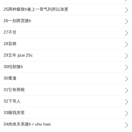
25两种极致h被上一章气到所以加更
26一别两宽微h
27不甘
28盲棋
29五年 jizai 25c
30结契微h
30重逢
31它有两根
32下等人
33睡我房里
34肉体关系微h r uhu haic