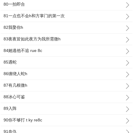
80一拍即合
81一点也不会h和方掌门的第一次
82我娶你h
83夜夜皆如此夜方为我所需微h
84她逃他不追 rue 8c
85遇蛇
86缠绕人蛇h
87有几根微h
88冰心可鉴
89入阵
90你不够打 t ky re8c
91血仇