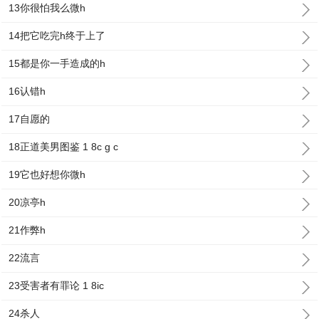
13你很怕我么微h
14把它吃完h终于上了
15都是你一手造成的h
16认错h
17自愿的
18正道美男图鉴 1 8c g c
19它也好想你微h
20凉亭h
21作弊h
22流言
23受害者有罪论 1 8ic
24杀人