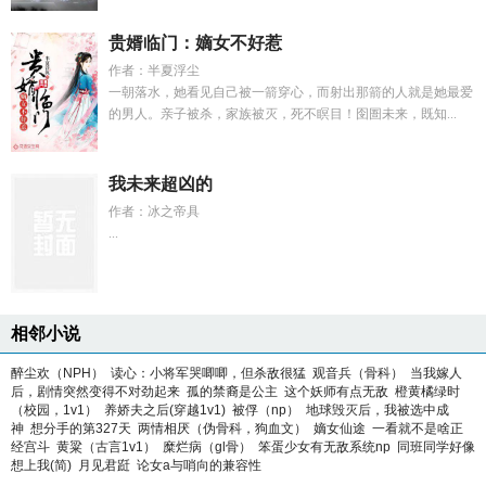
贵婿临门：嫡女不好惹
作者：半夏浮尘
一朝落水，她看见自己被一箭穿心，而射出那箭的人就是她最爱
的男人。亲子被杀，家族被灭，死不瞑目！囹圄未来，既知...
我未来超凶的
作者：冰之帝具
...
相邻小说
醉尘欢（NPH）
读心：小将军哭唧唧，但杀敌很猛
观音兵（骨科）
当我嫁人
后，剧情突然变得不对劲起来
孤的禁裔是公主
这个妖师有点无敌
橙黄橘绿时
（校园，1v1）
养娇夫之后(穿越1v1)
被俘（np）
地球毁灭后，我被选中成
神
想分手的第327天
两情相厌（伪骨科，狗血文）
嫡女仙途
一看就不是啥正
经宫斗
黄粱（古言1v1）
糜烂病（gl骨）
笨蛋少女有无敌系统np
同班同学好像
想上我(简)
月见君跹
论女a与哨向的兼容性