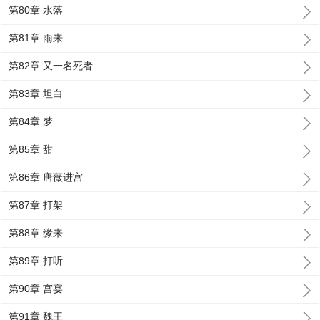
第80章 水落
第81章 雨来
第82章 又一名死者
第83章 坦白
第84章 梦
第85章 甜
第86章 唐薇进宫
第87章 打架
第88章 缘来
第89章 打听
第90章 宫宴
第91章 魏王