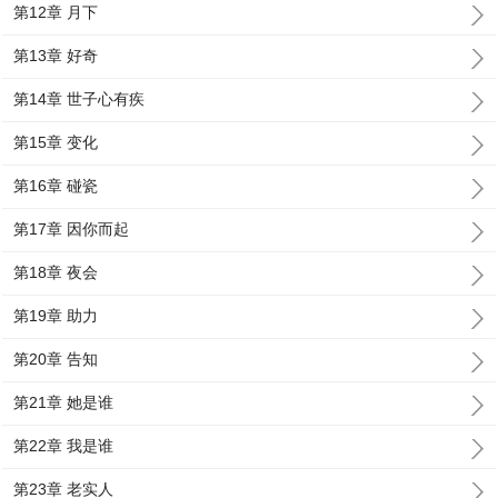
第12章 月下
第13章 好奇
第14章 世子心有疾
第15章 变化
第16章 碰瓷
第17章 因你而起
第18章 夜会
第19章 助力
第20章 告知
第21章 她是谁
第22章 我是谁
第23章 老实人