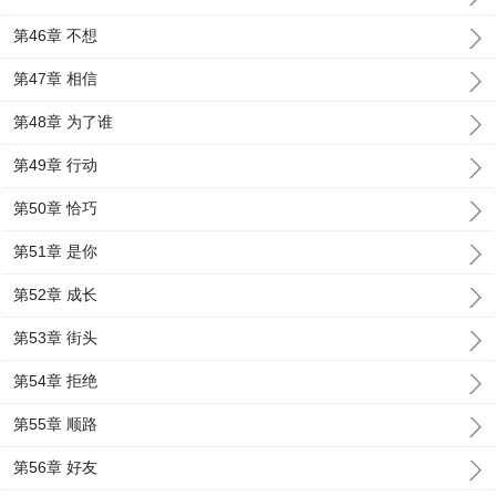
第46章 不想
第47章 相信
第48章 为了谁
第49章 行动
第50章 恰巧
第51章 是你
第52章 成长
第53章 街头
第54章 拒绝
第55章 顺路
第56章 好友