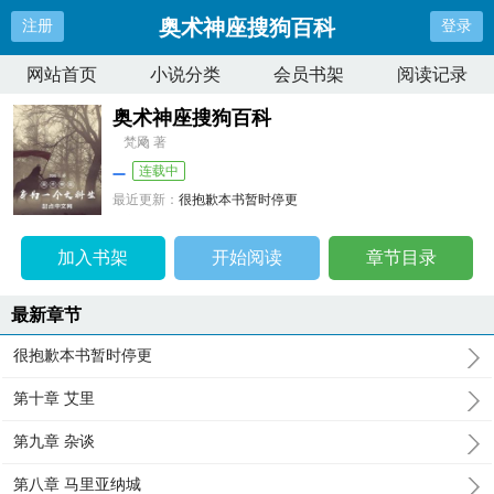
奥术神座搜狗百科
注册
登录
网站首页
小说分类
会员书架
阅读记录
奥术神座搜狗百科
梵飏 著
连载中
最近更新：
很抱歉本书暂时停更
更新时间：
2025-07-28 22:41:31
加入书架
开始阅读
章节目录
最新章节
很抱歉本书暂时停更
第十章 艾里
第九章 杂谈
第八章 马里亚纳城