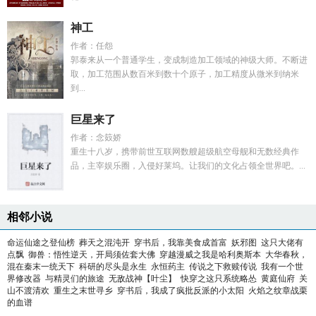
神工
作者：任怨
郭泰来从一个普通学生，变成制造加工领域的神级大师。不断进
取，加工范围从数百米到数十个原子，加工精度从微米到纳米
到...
巨星来了
作者：念笯娇
重生十八岁，携带前世互联网数艘超级航空母舰和无数经典作
品，主宰娱乐圈，入侵好莱坞。让我们的文化占领全世界吧。...
相邻小说
命运仙途之登仙榜
葬天之混沌开
穿书后，我靠美食成首富
妖邪图
这只大佬有
点飘
御兽：悟性逆天，开局须佐套大佛
穿越漫威之我是哈利奥斯本
大华春秋，
混在秦末一统天下
科研的尽头是永生
永恒药主
传说之下救赎传说
我有一个世
界修改器
与精灵们的旅途
无敌战神【叶尘】
快穿之这只系统略怂
黄庭仙府
关
山不渡清欢
重生之末世寻乡
穿书后，我成了疯批反派的小太阳
火焰之纹章战栗
的血谱