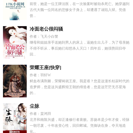
前世，她是一位王牌法医，在一次验案时被劫杀死亡。她穿越到
古代大魏一位同名的悲惨女子身上，却遭遇了诬陷入狱。凭借
曾...
冷面老公很闷骚
作者：飞天小白警
继母和姐姐亲手送她到男人的床上，逼她生出儿子，为了母亲她
不得不听从，事后她们却想杀人灭口！四年后，她强势回归夺
回...
荣耀王座[快穿]
作者：羽轩W
鲜血布满荆棘，荣耀铸就王座。我是谁？您是这漫长枯寂时代的
造梦师，您是这兴盛辉煌王朝的缔造者，您是这茫茫无尽星海
的...
尘脉
作者：棠鸿羽
北齐和南陈兴盛，却正逢修行者衰败。苏扬本是少年才俊，经脉
一朝尽废，十年改变心性，回归邺城。凭御诀在身，夺天地造
化...