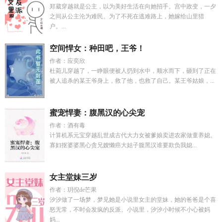
郑葳穿越就是公主，以为美好生活在向她招手。宫中政变，一夕
之间从公主沦为难民。为了不死在逃难路上，她嫁给山里猎
户。...
空间悍女：种田吧，王爷！
作者：应奕欣
杜菀儿穿越了，一睁眼便被人扔到水中，顺水而下，砸到了正在
被人追杀的某王爷身上，救了他，也救了自己。某王爷姑娘，...
蜜宠悍妻：腹黑汉的心尖宠
作者：酒有毒
计算机系元宝穿越乱世成古代大力女被爹娘卖进农家做童养媳。
寡妇抠婆婆黑心贪兄嫂懒癌大姑子腹黑汉谁要欺负我媳...
女主堂妹三岁
作者：玥倪de芒果
汐汐做了一场梦，梦见她是小说里女主的堂妹，她的爸爸是个喜
怒无常，不时会发疯的反派。小说里，汐汐小时候不小心被妈
妈...