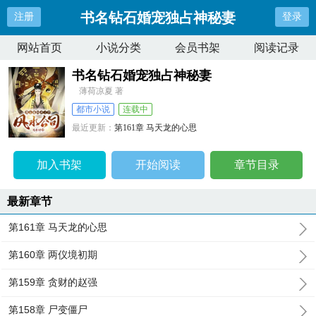
书名钻石婚宠独占神秘妻
注册
登录
网站首页
小说分类
会员书架
阅读记录
书名钻石婚宠独占神秘妻
薄荷凉夏 著
都市小说
连载中
最近更新：
第161章 马天龙的心思
更新时间：
2024-06-29 06:54:30
加入书架
开始阅读
章节目录
最新章节
第161章 马天龙的心思
第160章 两仪境初期
第159章 贪财的赵强
第158章 尸变僵尸