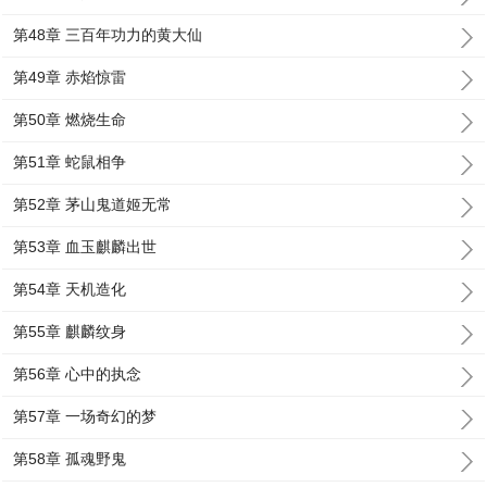
第48章 三百年功力的黄大仙
第49章 赤焰惊雷
第50章 燃烧生命
第51章 蛇鼠相争
第52章 茅山鬼道姬无常
第53章 血玉麒麟出世
第54章 天机造化
第55章 麒麟纹身
第56章 心中的执念
第57章 一场奇幻的梦
第58章 孤魂野鬼