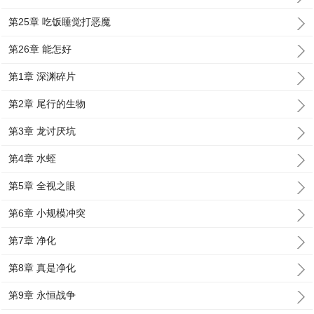
第25章 吃饭睡觉打恶魔
第26章 能怎好
第1章 深渊碎片
第2章 尾行的生物
第3章 龙讨厌坑
第4章 水蛭
第5章 全视之眼
第6章 小规模冲突
第7章 净化
第8章 真是净化
第9章 永恒战争