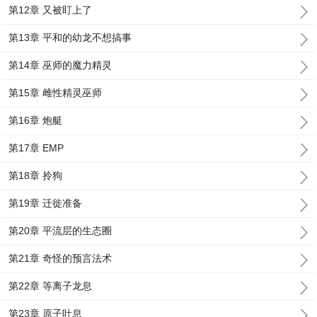
第12章 又被盯上了
第13章 平和的幼龙不想搞事
第14章 巫师的魔力精灵
第15章 雌性精灵巫师
第16章 炮艇
第17章 EMP
第18章 拎狗
第19章 迁徙准备
第20章 平流层的生态圈
第21章 奇怪的预言法术
第22章 等离子龙息
第23章 原子吐息