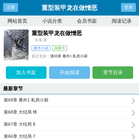
重型装甲龙在做憎恶
注册
登录
网站首页
小说分类
会员书架
阅读记录
重型装甲龙在做憎恶
未落 著
都市小说
连载中
最近更新：
第69章 番外1 私房小厨
更新时间：
2025-06-21 16:45:15
加入书架
开始阅读
章节目录
最新章节
第69章 番外1 私房小厨
第68章 大结局 终
第67章 大结局 8
第66章 大结局 7