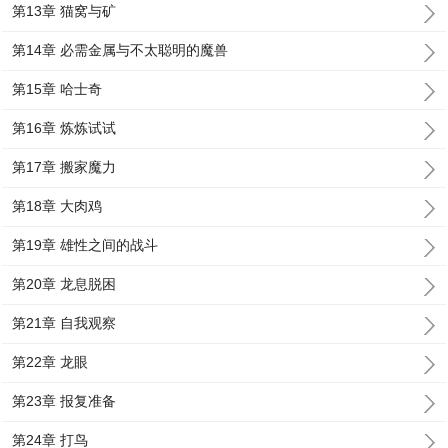
第13章 猫窝与矿
第14章 必需金属与不太聪明的魔兽
第15章 哈士奇
第16章 炼炼试试
第17章 搬家魔力
第18章 大肉鸡
第19章 雄性之间的战斗
第20章 龙息脱困
第21章 自我观察
第22章 龙眼
第23章 报复准备
第24章 打鸟