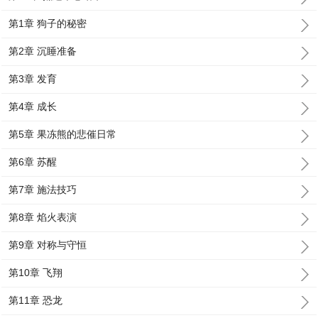
第1章 狗子的秘密
第2章 沉睡准备
第3章 发育
第4章 成长
第5章 果冻熊的悲催日常
第6章 苏醒
第7章 施法技巧
第8章 焰火表演
第9章 对称与守恒
第10章 飞翔
第11章 恐龙