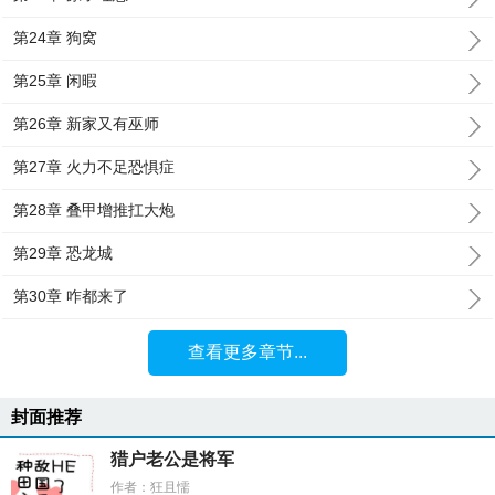
第24章 狗窝
第25章 闲暇
第26章 新家又有巫师
第27章 火力不足恐惧症
第28章 叠甲增推扛大炮
第29章 恐龙城
第30章 咋都来了
查看更多章节...
封面推荐
猎户老公是将军
作者：狂且懦