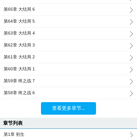
第65章 大结局 6
第64章 大结局 5
第63章 大结局 4
第62章 大结局 3
第61章 大结局 2
第60章 大结局 1
第59章 终之战 7
第58章 终之战 6
查看更多章节...
章节列表
第1章 初生