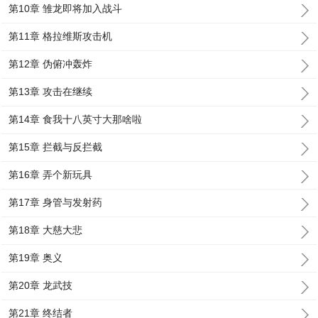
第10章 雏龙即将加入战斗
第11章 格拉维斯攻击机
第12章 伪俯冲轰炸
第13章 攻击在继续
第14章 食我十八英寸大那啥啦
第15章 拦截与反拦截
第16章 弄个新玩具
第17章 身管与发射药
第18章 大慈大悲
第19章 奥义
第20章 龙武技
第21章 终结者