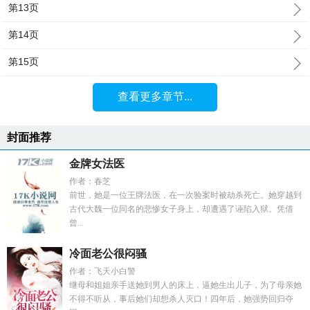
第13页
第14页
第15页
查看更多章节...
封面推荐
金牌女法医
作者：春芝
前世，她是一位王牌法医，在一次验案时被劫杀死亡。她穿越到
古代大魏一位同名的悲惨女子身上，却遭遇了诬陷入狱。凭借
曾...
冷面老公很闷骚
作者：飞天小白警
继母和姐姐亲手送她到男人的床上，逼她生出儿子，为了母亲她
不得不听从，事后她们却想杀人灭口！四年后，她强势回归夺