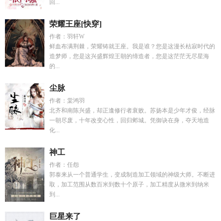
回...
荣耀王座[快穿]
作者：羽轩W
鲜血布满荆棘，荣耀铸就王座。我是谁？您是这漫长枯寂时代的
造梦师，您是这兴盛辉煌王朝的缔造者，您是这茫茫无尽星海
的...
尘脉
作者：棠鸿羽
北齐和南陈兴盛，却正逢修行者衰败。苏扬本是少年才俊，经脉
一朝尽废，十年改变心性，回归邺城。凭御诀在身，夺天地造
化...
神工
作者：任怨
郭泰来从一个普通学生，变成制造加工领域的神级大师。不断进
取，加工范围从数百米到数十个原子，加工精度从微米到纳米
到...
巨星来了