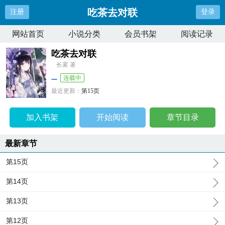
吃茶去对联
注册
登录
网站首页
小说分类
会员书架
阅读记录
吃茶去对联
长雾 著
连载中
最近更新：
第15页
更新时间：
2024-09-14 22:23:39
加入书架
开始阅读
章节目录
最新章节
第15页
第14页
第13页
第12页