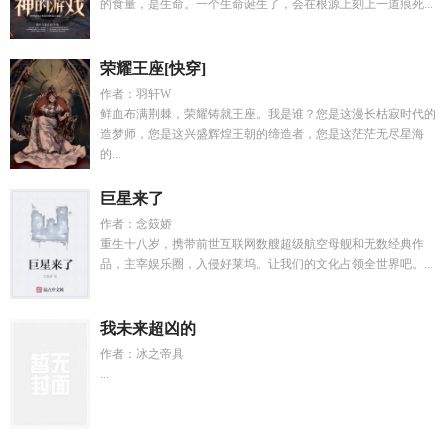
的食量，是生命。一个生命诞生了，会在根源上刻上一道痕死...
荣耀王座[快穿]
作者：羽轩W
鲜血布满荆棘，荣耀铸就王座。我是谁？您是这漫长枯寂时代的
造梦师，您是这兴盛辉煌王朝的缔造者，您是这茫茫无尽星海
的...
巨星来了
作者：念笯娇
重生十八岁，携带前世互联网数艘超级航空母舰和无数经典作
品，主宰娱乐圈，入侵好莱坞。让我们的文化占领全世界吧。...
我未来超凶的
作者：冰之帝具
...