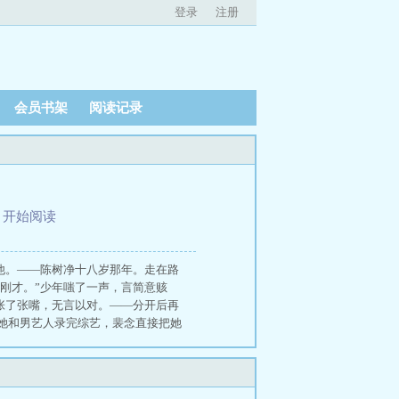
登录
注册
会员书架
阅读记录
、
开始阅读
不了他。——陈树净十八岁那年。走在路
“刚才。”少年嗤了一声，言简意赅
然张了张嘴，无言以对。——分开后再
她和男艺人录完综艺，裴念直接把她
穗