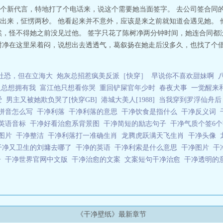
个新代言，特地打了个电话来，说这个需要她当面签字。 去公司签合同的
出来，怔愣两秒。 他看起来并不意外，应该是来之前就知道会遇见她。 
然，怪不得她之前没见过他。 签字只花了陈树净两分钟时间，她连合同都
树净在这里呆着闷，说想出去透透气，葛叙扬在她走后没多久，也找了个借口
社恐，但在立海大
炮灰总招惹疯美反派［快穿］
早说你不喜欢甜妹啊
人总想拥有我
富江他只想看你哭
重回铲屎官年少时
春夜犬事
一觉醒来
爱
男主又被她欺负哭了[快穿GB]
港城大美人[1988]
当我穿到罗浮仙舟后
拼音怎么写
干净利落
干净利落的意思
干净饮食是指什么
干净反义词
英语音标
干净好看治愈系背景图
干净简短的励志句子
干净气质个签6
的图片
干净整洁
干净利落打一准确生肖
龙腾虎跃满天飞生肖
干净头像
干净又卫生的刘墉去哪了
干净的英语
干净利索是什么意思
干净图片
干
子
干净世界官网中文版
干净治愈的文案
文案短句干净治愈
干净透明的
《干净壁纸》最新章节