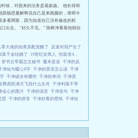
时候，对面来的法务是葛叙扬。 他长得和
他跟杨思蔓解释说自己是来跑腿的，律师今
没多看两眼，因为知道自己没有修改的权
出去。 “好久不见。” 陈树净看着他朝自
八零大佬的知青原配觉醒了
反派对我产生了
和真千金结婚了
19世纪女商人
伪装渣A，
穿书古早霸总文秘书
魔本是道
干净的反
干净短句暖心8字
干净的英语怎么读
干净
个字
干净碳水有哪些
干净的单词
干净英
龙腾虎跃满天飞指什么生肖
干净利落不带
净走心的图片
干净的读音
干净造句
干净
意思
干净的拼音
干净好看的壁纸
干净短