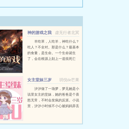
神的游戏之我
虚无行者北冥
是星球的远大意志
羊吃草，人吃羊，神吃什么？
吃人？不全对。那是什么？最基本
的食量，是生命。一个生命诞生
了，会在根源上刻上一道痕死亡
了，又会刻上一道痕，两道痕之间
的差距，就是神吃的。生命？吃的
速度太慢了吧？所以，神最喜欢吃
女主堂妹三岁
玥倪de芒果
的，还是政权的兴衰。一个政权...
汐汐做了一场梦，梦见她是小
说里女主的堂妹，她的爸爸是个喜
怒无常，不时会发疯的反派。小说
里，汐汐小时候不小心被妈妈弄丢
了。回去之后，因为憎恨妈妈偏
心，所以欺负性格懦弱，看起来不
聪明的弟弟。因为讨厌女主...