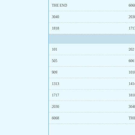
THE END
606
3040
203
1818
171
101
202
505
606
909
101
1313
141
1717
181
2030
304
6068
TH