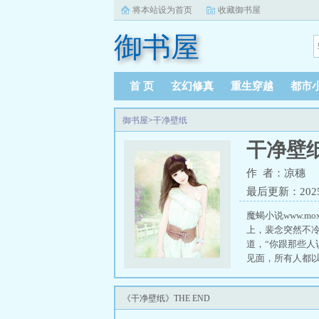
将本站设为首页
收藏御书屋
御书屋
首 页
玄幻修真
重生穿越
都市
御书屋
>
干净壁纸
干净壁
作 者：凉穗
最后更新：2025-0
魔蝎小说www.
上，裴念突然不冷
道，“你跟那些人
见面，所有人都
堵在了剧组的化妆
《干净壁纸》THE END