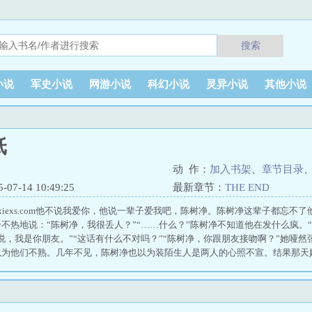
搜索
小说
军史小说
网游小说
科幻小说
灵异小说
其他小说
纸
动 作：
加入书架
、
章节目录
7-14 10:49:25
最新章节：
THE END
moxiexs.com他不说我爱你，他说一辈子爱我吧，陈树净。陈树净这辈子都忘
不热地说：“陈树净，我很丢人？”“……什么？”陈树净不知道他在发什么疯。
说，我是你朋友。”“这话有什么不对吗？”“陈树净，你跟朋友接吻啊？”她哑
以为他们不熟。几年不见，陈树净也以为装陌生人是两人的心照不宣。结果那天
室，说要谈谈。 干净的近义词 干净的读音 干净的反义词 文案短句干净治愈 凉