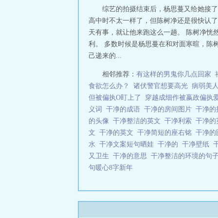
综艺的拍摄结束后，杨思蔓又给她接了
高中时不太一样了，但陈树净还是很快认了
天有事，就让他来跑这么一趟。 陈树净恍
利。 多数时候是杨思蔓在和对面寒暄，陈
己递来的...
相邻推荐：
有这样的男鬼你几点回家
食欲怎么办？
诸伏警官想要高光
病弱美
但被偏执O盯上了
穿越成细作被嬴政偏执
义词
干净的成语
干净的房间图片
干净的
的头像
干净整洁的英文
干净利索
干净的
文
干净的英文
干净简短的座右铭
干净
水
干净文案短句晒娃
干净的
干净壁纸
又卫生
干净的意思
干净整洁的环境的句
句暖心8字新年