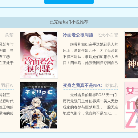
已完结热门小说推荐
，
奂楚
冷面老公很闷骚
飞天小白警
晋影帝与
继母和姐姐亲手送她到男人的
拥吻，当
床上，逼她生出儿子，为了母亲她
布了恋
不得不听从，事后她们却想杀人灭
在正处于
口！四年后，她强势回归夺回自己
情会对您
的一切，但不曾想儿子认贼作母，
我爱她，
她还惹上一个不该惹的男人...
已。你都
羽轩W
变身之我真不是NPC
晗似若
铸就王
最难击杀的世界BOSS天一门
枯寂时代
历代最强门主修仙界第一美人无数
煌王朝的
玩家的春梦与噩梦月灵，一脸无奈
星海的传
地叹气那个，我真的不是NPC。...
是说。您
至高无
.