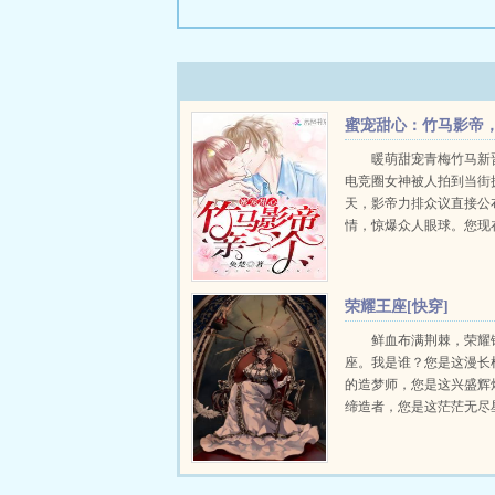
蜜宠甜心：竹马影帝
亲一个！
暖萌甜宠青梅竹马新
电竞圈女神被人拍到当街
天，影帝力排众议直接公
情，惊爆众人眼球。您现
事业上升期，不怕公布恋
的发展造成恶劣影响吗？
想让全世界知道，仅此而
荣耀王座[快穿]
没跟我告...
鲜血布满荆棘，荣耀
座。我是谁？您是这漫长
的造梦师，您是这兴盛辉
缔造者，您是这茫茫无尽
道人，亿亿万万的信众如
是神，是唯一，是永恒的
上。我为，守夜人。洛萤..