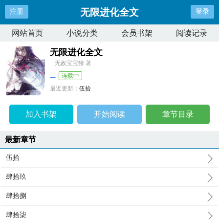
无限进化全文
注册
登录
网站首页
小说分类
会员书架
阅读记录
无限进化全文
无敌宝宝猪 著
连载中
最近更新：
伍拾
更新时间：
2026-03-25 11:35:03
加入书架
开始阅读
章节目录
最新章节
伍拾
肆拾玖
肆拾捌
肆拾柒