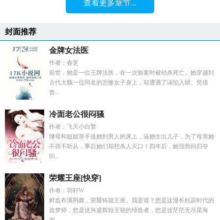
查看更多章节...
封面推荐
金牌女法医
作者：春芝
前世，她是一位王牌法医，在一次验案时被劫杀死亡。她穿越到
古代大魏一位同名的悲惨女子身上，却遭遇了诬陷入狱。凭借
曾...
冷面老公很闷骚
作者：飞天小白警
继母和姐姐亲手送她到男人的床上，逼她生出儿子，为了母亲她
不得不听从，事后她们却想杀人灭口！四年后，她强势回归夺
回...
荣耀王座[快穿]
作者：羽轩W
鲜血布满荆棘，荣耀铸就王座。我是谁？您是这漫长枯寂时代的
造梦师，您是这兴盛辉煌王朝的缔造者，您是这茫茫无尽星海