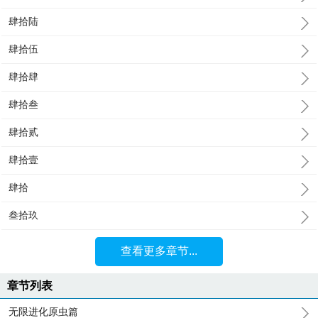
肆拾陆
肆拾伍
肆拾肆
肆拾叁
肆拾贰
肆拾壹
肆拾
叁拾玖
查看更多章节...
章节列表
无限进化原虫篇