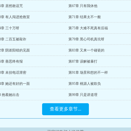
6章 居然敢诅咒
第67章 只有我休他
0章 有人闯进抢救室
第71章 结果太不一般
4章 三十万呀
第75章 大难不死真有后福
8章 二百五被敲诈
第79章 黑心司机真坑呀
2章 阴差阳错的见面
第83章 又来一个碰瓷的
6章 善恶终有报
第87章 误解被暴打
0章 未挂电话泄密
第91章 场景和想的不一样
4章 她还有好的一面
第95章 桃源人被欺负
8 抱着她出击
第99章 只是讲道理
查看更多章节...