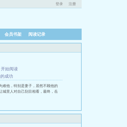
登录
注册
会员书架
阅读记录
、
开始阅读
象的成功
为难他，特别是妻子，居然不顾他的
让城里人对自己刮目相看，最终，岳