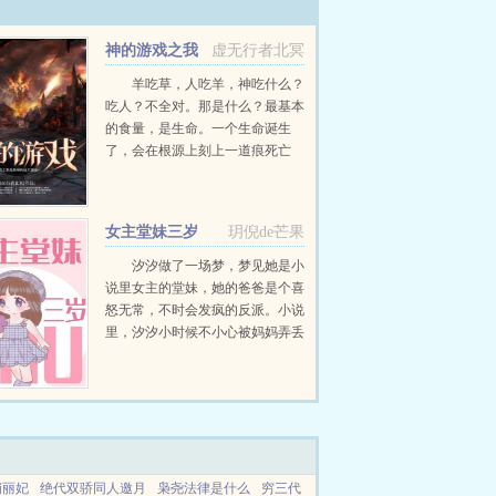
神的游戏之我
虚无行者北冥
是星球的远大意志
羊吃草，人吃羊，神吃什么？
吃人？不全对。那是什么？最基本
的食量，是生命。一个生命诞生
了，会在根源上刻上一道痕死亡
了，又会刻上一道痕，两道痕之间
的差距，就是神吃的。生命？吃的
速度太慢了吧？所以，神最喜欢吃
女主堂妹三岁
玥倪de芒果
的，还是政权的兴衰。一个政权...
汐汐做了一场梦，梦见她是小
说里女主的堂妹，她的爸爸是个喜
怒无常，不时会发疯的反派。小说
里，汐汐小时候不小心被妈妈弄丢
了。回去之后，因为憎恨妈妈偏
心，所以欺负性格懦弱，看起来不
聪明的弟弟。因为讨厌女主...
俏丽妃
绝代双骄同人邀月
枭尧法律是什么
穷三代