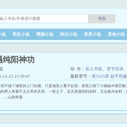
搜索
小说
军史小说
网游小说
科幻小说
灵异小说
其他小说
遇纯阳神功
狐
动 作：
加入书架
、
章节目录
2-23 21:50:47
最新章节：
第5925章 超乎想
不得不做了城里的上门女婿。只是城里人看不起他，家里人除了小姨妹外都百般
别的男人有着不太正常的关系。一怒之下，吴凡直接回到农村，立志振兴农村，
... 山洞奇遇