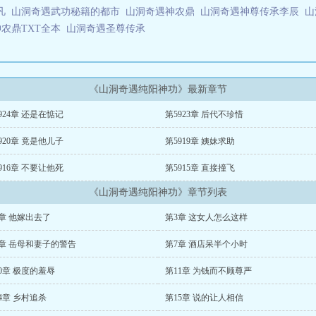
不凡
山洞奇遇武功秘籍的都市
山洞奇遇神农鼎
山洞奇遇神尊传承李辰
山
农鼎TXT全本
山洞奇遇圣尊传承
《山洞奇遇纯阳神功》最新章节
924章 还是在惦记
第5923章 后代不珍惜
920章 竟是他儿子
第5919章 姨妹求助
916章 不要让他死
第5915章 直接撞飞
《山洞奇遇纯阳神功》章节列表
章 他嫁出去了
第3章 这女人怎么这样
6章 岳母和妻子的警告
第7章 酒店呆半个小时
0章 极度的羞辱
第11章 为钱而不顾尊严
4章 乡村追杀
第15章 说的让人相信