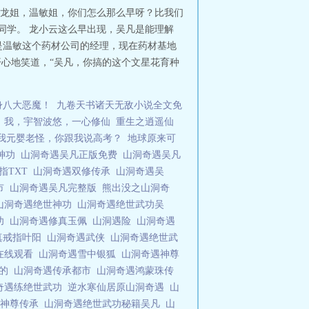
“龙姐，温敏姐，你们怎么那么早呀？比我们
同学。 龙小云这么早出现，吴凡是能理解
是温敏这个药材公司的经理，现在药材基地
开心地笑道，“吴凡，你搞的这个文星花育种
身八大恶魔！
九卷天书诸天无敌小说全文免
我，宇智波悠，一心修仙
重生之逍遥仙
我元婴老怪，你跟我说高考？
地球原来可
神功
山洞奇遇吴凡正版免费
山洞奇遇吴凡
指TXT
山洞奇遇双修传承
山洞奇遇吴
市
山洞奇遇吴凡完整版
熊出没之山洞奇
山洞奇遇绝世神功
山洞奇遇绝世武功吴
功
山洞奇遇修真玉佩
山洞遇险
山洞奇遇
真戒指叶阳
山洞奇遇武侠
山洞奇遇绝世武
在线观看
山洞奇遇雪中银狐
山洞奇遇神尊
遇的
山洞奇遇传承都市
山洞奇遇鸿蒙珠传
奇遇练绝世武功
逆水寒仙居原山洞奇遇
山
遇神尊传承
山洞奇遇绝世武功秘籍吴凡
山