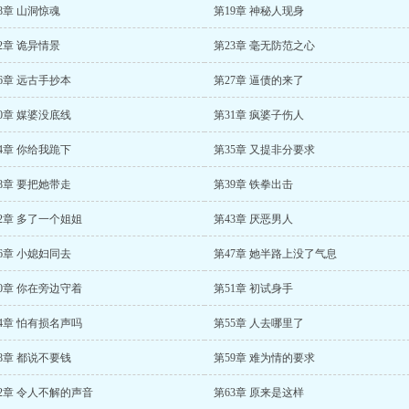
8章 山洞惊魂
第19章 神秘人现身
2章 诡异情景
第23章 毫无防范之心
6章 远古手抄本
第27章 逼债的来了
0章 媒婆没底线
第31章 疯婆子伤人
4章 你给我跪下
第35章 又提非分要求
8章 要把她带走
第39章 铁拳出击
2章 多了一个姐姐
第43章 厌恶男人
6章 小媳妇同去
第47章 她半路上没了气息
0章 你在旁边守着
第51章 初试身手
4章 怕有损名声吗
第55章 人去哪里了
8章 都说不要钱
第59章 难为情的要求
2章 令人不解的声音
第63章 原来是这样