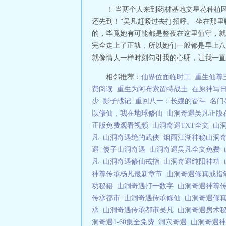
！ 当两个人来到药材基地文星花种植
还先到！”吴凡赶紧过去打招呼。 坐在那
的，毕竟她有可能都是整夜在这里值守，就
完全走上了正轨，所以她们一般都是早上八
就像情人一样时刻勾引我的心呀，让我一直牵
相邻推荐：
仙界位面临时工
重生仙尊
费阅读
重生为阿布索留特战士
在原神写
少
影子战记
重回八一：长嫂的奋斗
名门
以修仙，我在地球修仙
山洞奇遇吴凡正版
正版免费观看视频
山洞奇遇TXT全文
山
凡
山洞奇遇绝的武侠
烟雨江湖神秘山洞
遇
傻子山洞奇遇
山洞奇遇吴凡全文免费
凡
山洞奇遇修仙戒指
山洞奇遇纯阳神功
神尊传承杨凡最新章节
山洞奇遇修真戒指
功秘籍
山洞奇遇打一数字
山洞奇遇神尊传
传承都市
山洞奇遇传承修仙
山洞奇遇修
承
山洞奇遇传承都市吴凡
山洞奇遇房术
洞奇遇1-60集全免费
洞穴奇遇
山洞奇遇