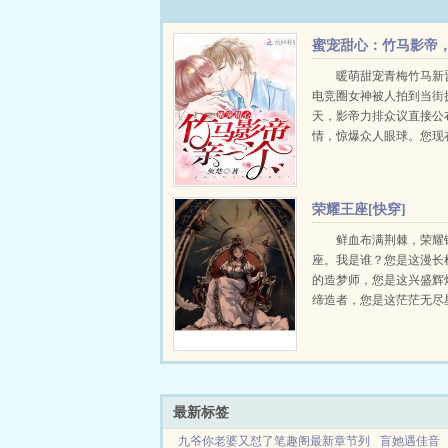
蜜宠甜心：竹马影帝
亲一个！
暖萌甜宠青梅竹马新
电竞圈女神被人拍到当街
天，影帝力排众议直接公
情，惊爆众人眼球。您现
事业上升期，不怕公布恋
的发展造成恶劣影响吗？
想让全世界知道，仅此而
荣耀王座[快穿]
没跟我告...
鲜血布满荆棘，荣耀
座。我是谁？您是这漫长
的造梦师，您是这兴盛辉
缔造者，您是这茫茫无尽
道人，亿亿万万的信众如
是神，是唯一，是永恒的
上。我为，守夜人。洛萤..
最新标签
九爷你老婆又怼了笔趣阁最新章节列
盲她遇佳音