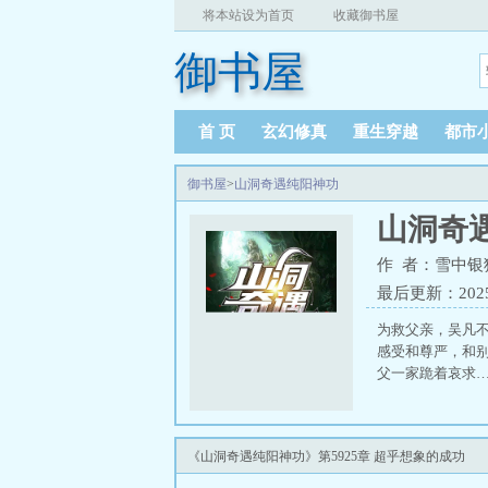
将本站设为首页
收藏御书屋
御书屋
首 页
玄幻修真
重生穿越
都市
御书屋
>
山洞奇遇纯阳神功
山洞奇
作 者：雪中银
最后更新：2025-1
为救父亲，吴凡
感受和尊严，和
父一家跪着哀求……
《山洞奇遇纯阳神功》第5925章 超乎想象的成功