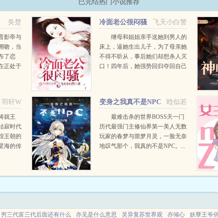
已完结热门小说推荐
，
奂楚
冷面老公很闷骚
飞天小白警
晋影帝与
继母和姐姐亲手送她到男人的
拥吻，当
床上，逼她生出儿子，为了母亲她
布了恋
不得不听从，事后她们却想杀人灭
在正处于
口！四年后，她强势回归夺回自己
情会对您
的一切，但不曾想儿子认贼作母，
我爱她，
她还惹上一个不该惹的男人...
已。你都
羽轩W
变身之我真不是NPC
晗似若
铸就王
最难击杀的世界BOSS天一门
枯寂时代
历代最强门主修仙界第一美人无数
煌王朝的
玩家的春梦与噩梦月灵，一脸无奈
星海的传
地叹气那个，我真的不是NPC。...
是说。您
至高无
.
穷三代富三代后面还有什么
亦见是什么意思
灵异复苏世界观
亦倾心
妖孽王爷