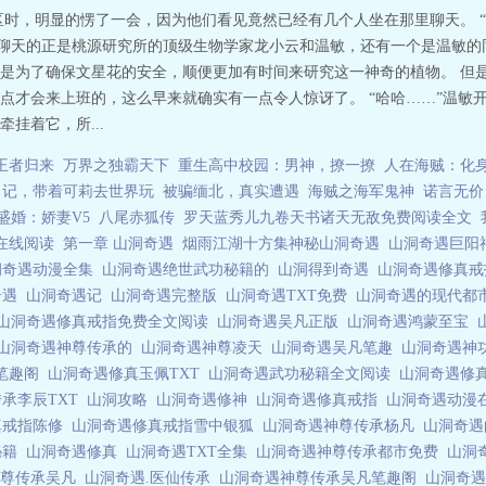
区时，明显的愣了一会，因为他们看见竟然已经有几个人坐在那里聊天。 
里聊天的正是桃源研究所的顶级生物学家龙小云和温敏，还有一个是温敏的
是为了确保文星花的安全，顺便更加有时间来研究这一神奇的植物。 但
点才会来上班的，这么早来就确实有一点令人惊讶了。 “哈哈……”温敏
挂着它，所...
王者归来
万界之独霸天下
重生高中校园：男神，撩一撩
人在海贼：化
日记，带着可莉去世界玩
被骗缅北，真实遭遇
海贼之海军鬼神
诺言无价
盛婚：娇妻V5
八尾赤狐传
罗天蓝秀儿九卷天书诸天无敌免费阅读全文
在线阅读
第一章 山洞奇遇
烟雨江湖十方集神秘山洞奇遇
山洞奇遇巨阳
洞奇遇动漫全集
山洞奇遇绝世武功秘籍的
山洞得到奇遇
山洞奇遇修真戒
奇遇
山洞奇遇记
山洞奇遇完整版
山洞奇遇TXT免费
山洞奇遇的现代都
山洞奇遇修真戒指免费全文阅读
山洞奇遇吴凡正版
山洞奇遇鸿蒙至宝
山洞奇遇神尊传承的
山洞奇遇神尊凌天
山洞奇遇吴凡笔趣
山洞奇遇神
笔趣阁
山洞奇遇修真玉佩TXT
山洞奇遇武功秘籍全文阅读
山洞奇遇修
承李辰TXT
山洞攻略
山洞奇遇修神
山洞奇遇修真戒指
山洞奇遇动漫
真戒指陈修
山洞奇遇修真戒指雪中银狐
山洞奇遇神尊传承杨凡
山洞奇
秘籍
山洞奇遇修真
山洞奇遇TXT全集
山洞奇遇神尊传承都市免费
山洞
神尊传承吴凡
山洞奇遇.医仙传承
山洞奇遇神尊传承吴凡笔趣阁
山洞奇