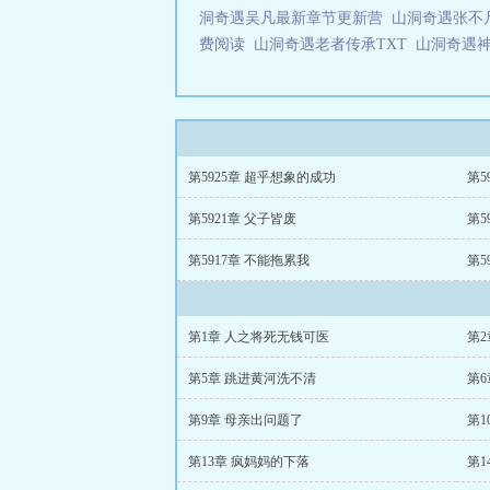
洞奇遇吴凡最新章节更新营
山洞奇遇张
费阅读
山洞奇遇老者传承TXT
山洞奇遇神
第5925章 超乎想象的成功
第5
第5921章 父子皆废
第5
第5917章 不能拖累我
第5
第1章 人之将死无钱可医
第2
第5章 跳进黄河洗不清
第
第9章 母亲出问题了
第1
第13章 疯妈妈的下落
第1