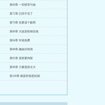
第68章 一切怪罪与他
第72章 已经不见了
第76章 也要道个歉吧
第80章 大姐居然相信他
第84章 对他免费
第88章 姨妹好热情
第92章 居然要拘留
第96章 力量悬殊太大
第100章 都是听错惹的祸