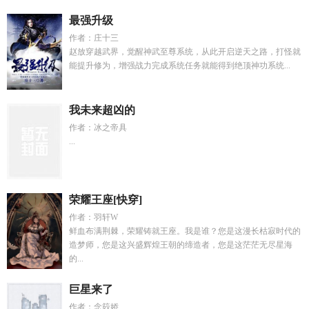
最强升级
作者：庄十三
赵放穿越武界，觉醒神武至尊系统，从此开启逆天之路，打怪就
能提升修为，增强战力完成系统任务就能得到绝顶神功系统...
我未来超凶的
作者：冰之帝具
...
荣耀王座[快穿]
作者：羽轩W
鲜血布满荆棘，荣耀铸就王座。我是谁？您是这漫长枯寂时代的
造梦师，您是这兴盛辉煌王朝的缔造者，您是这茫茫无尽星海
的...
巨星来了
作者：念笯娇