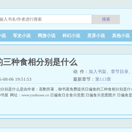
搜索
小说
军史小说
网游小说
科幻小说
灵异小说
其他小说
的三种食相分别是什么
动 作：
加入书架
、
章节目录
8-06 19:51:53
最新章节：
第113章
相分别是什么是由作者：喜酌所著，御书屋免费提供日偏食的三种食相分别是什
屋 网址：www.yushuwu.co 日偏食日全食示意图 日偏食示意图图片 日