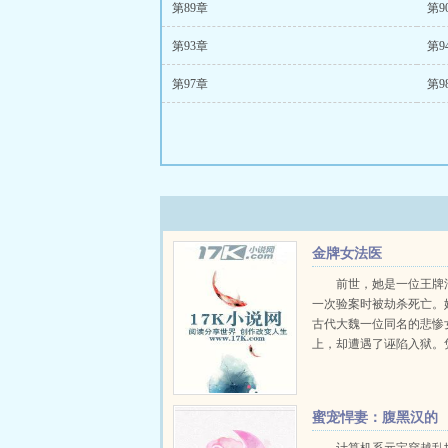
第89章
第9
第93章
第9
第97章
第9
金牌女法医
前世，她是一位王牌
一次验案时被劫杀死亡。
古代大魏一位同名的悲惨
上，却遭遇了诬陷入狱。
法医的专业知识，她成功
于沉冤得雪。然而，在她
实的背后，却是一桩桩奇
蜜宠悍妻：腹黑汉的
个不可告人的阴谋...
心尖宠