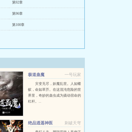
第92章
第96章
第100章
极道蛊魔
一号玩家
灾变无尽，妖魔乱世。人如蝼
蚁，命如草芥。在这混沌危险的世
界里，奇妙的蛊虫成为撬动宿命的
杠杆。...
绝品逍遥神医
刺破天穹