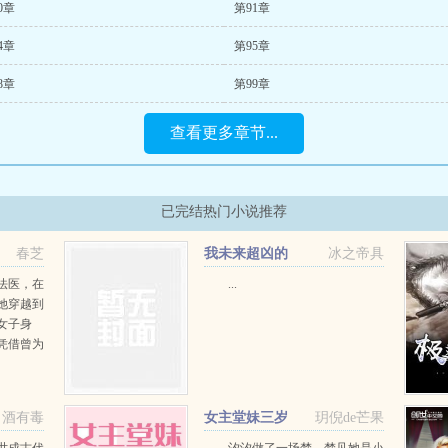
0章
第91章
4章
第95章
8章
第99章
查看更多章节...
已完结热门小说推荐
春芝
我未来超凶的
冰之帝具
法医，在
...
她穿越到
女子身
凭借曾为
脱身，终
所遭遇现
案和一个
酒有毒
女主堂妹三岁
玥倪de芒果