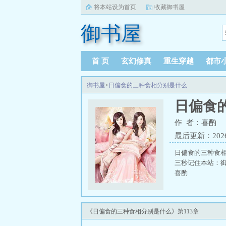
将本站设为首页
收藏御书屋
御书屋
首 页
玄幻修真
重生穿越
都市
御书屋
>
日偏食的三种食相分别是什么
日偏食
作 者：喜酌
最后更新：2026-0
日偏食的三种食
三秒记住本站：御书
喜酌
《日偏食的三种食相分别是什么》第113章