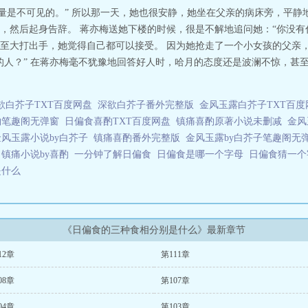
力量是不可见的。” 所以那一天，她也很安静，她坐在父亲的病床旁，平
，然后起身告辞。 蒋亦梅送她下楼的时候，很是不解地追问她：“你没有
至大打出手，她觉得自己都可以接受。 因为她抢走了一个小女孩的父亲，
的人？” 在蒋亦梅毫不犹豫地回答好人时，哈月的态度还是波澜不惊，甚至
欲白芥子TXT百度网盘
深欲白芥子番外完整版
金风玉露白芥子TXT百度
酌笔趣阁无弹窗
日偏食喜酌TXT百度网盘
镇痛喜酌原著小说未删减
金风
金风玉露小说by白芥子
镇痛喜酌番外完整版
金风玉露by白芥子笔趣阁无
镇痛小说by喜酌
一分钟了解日偏食
日偏食是哪一个字母
日偏食猜一
是什么
《日偏食的三种食相分别是什么》最新章节
12章
第111章
08章
第107章
04章
第103章