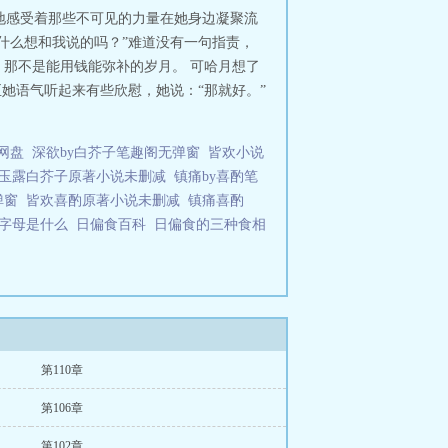
静地感受着那些不可见的力量在她身边凝聚流
什么想和我说的吗？”难道没有一句指责，
那不是能用钱能弥补的岁月。 可哈月想了
她语气听起来有些欣慰，她说：“那就好。”
网盘
深欲by白芥子笔趣阁无弹窗
皆欢小说
玉露白芥子原著小说未删减
镇痛by喜酌笔
弹窗
皆欢喜酌原著小说未删减
镇痛喜酌
个字母是什么
日偏食百科
日偏食的三种食相
第110章
第106章
第102章