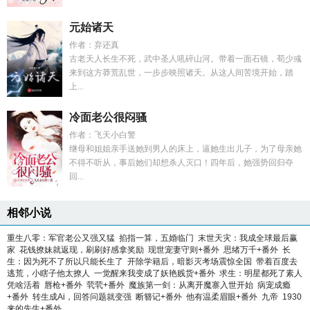
元始诸天
作者：弃还真
古老天人长生不死，武中圣人吼碎山河。带着一面石镜，荀少彧
来到这方莽荒乱世，一步步映照诸天。从这人间苦境开始，踏
上...
冷面老公很闷骚
作者：飞天小白警
继母和姐姐亲手送她到男人的床上，逼她生出儿子，为了母亲她
不得不听从，事后她们却想杀人灭口！四年后，她强势回归夺
回...
相邻小说
重生八零：军官老公又强又猛
掐指一算，五婚临门
末世天灾：我成全球最后赢
家
花钱撩妹就返现，刷刷好感拿奖励
现世宠妻守则+番外
思绪万千+番外
长
生：因为死不了所以只能长生了
开除学籍后，暗影灭考场震惊全国
带着百度去
逃荒，小瞎子他太撩人
一觉醒来我变成了妖艳贱货+番外
求生：明星都死了素人
凭啥活着
唇枪+番外
茕茕+番外
魔族第一剑：从离开魔寨入世开始
病宠成瘾
+番外
转生成Ai，回答问题就变强
断簪记+番外
他有温柔眉眼+番外
九帝
1930
来的先生+番外