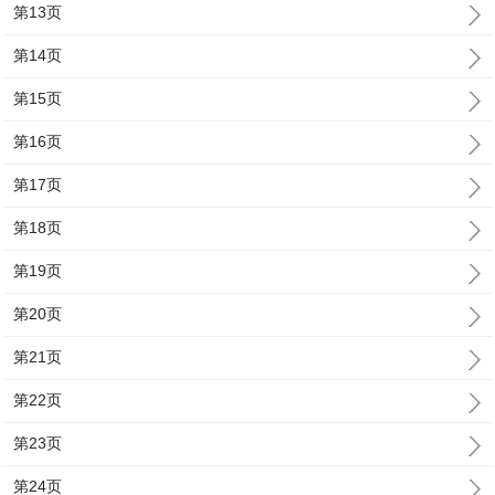
第13页
第14页
第15页
第16页
第17页
第18页
第19页
第20页
第21页
第22页
第23页
第24页