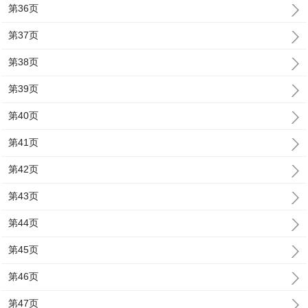
第36页
第37页
第38页
第39页
第40页
第41页
第42页
第43页
第44页
第45页
第46页
第47页