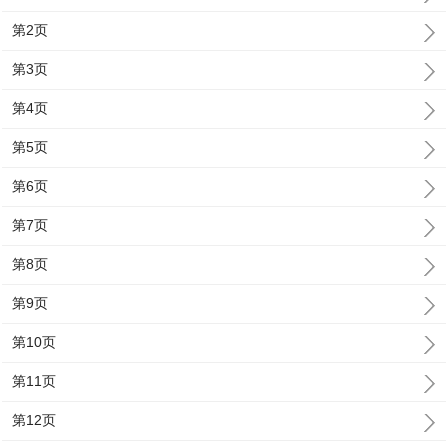
第2页
第3页
第4页
第5页
第6页
第7页
第8页
第9页
第10页
第11页
第12页