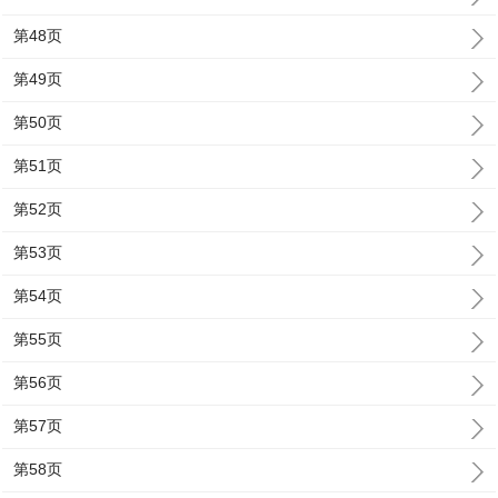
第48页
第49页
第50页
第51页
第52页
第53页
第54页
第55页
第56页
第57页
第58页