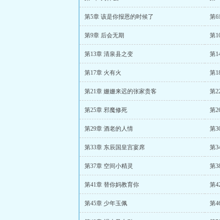
第5章 该是你报恩的时候了
第6
第9章 后会无期
第1
第13章 清泉县之变
第1
第17章 火有火
第1
第21章 姗姗来迟的张家贵客
第2
第25章 邪魔修死
第2
第29章 酒老的人情
第3
第33章 东辰国皇宫宴席
第3
第37章 空间小精灵
第3
第41章 替你妈教育你
第4
第45章 少年玉佩
第4