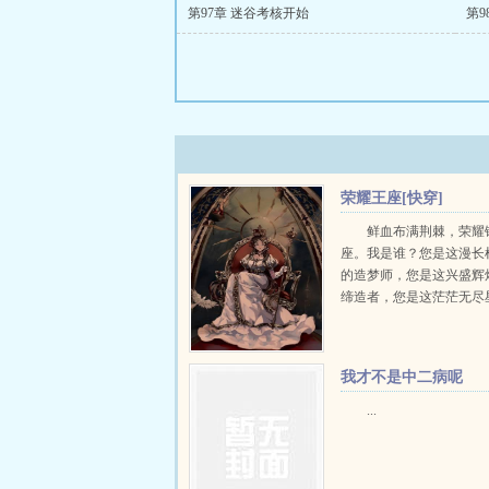
第97章 迷谷考核开始
第9
荣耀王座[快穿]
鲜血布满荆棘，荣耀
座。我是谁？您是这漫长
的造梦师，您是这兴盛辉
缔造者，您是这茫茫无尽
道人，亿亿万万的信众如
是神，是唯一，是永恒的
上。我为，守夜人。洛萤..
我才不是中二病呢
...