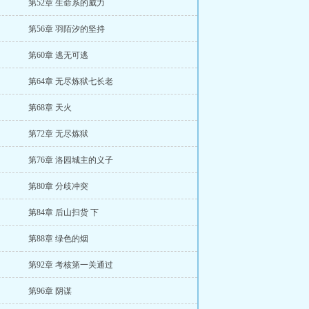
第52章 生命系的威力
第56章 羽陌汐的坚持
第60章 逃无可逃
第64章 无尽炼狱七长老
第68章 天火
第72章 无尽炼狱
第76章 洛园城主的义子
第80章 分歧冲突
第84章 后山扫货 下
第88章 绿色的烟
第92章 考核第一关通过
第96章 阴谋