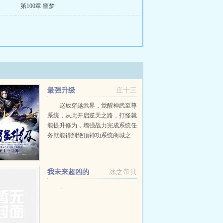
第100章 噩梦
最强升级
庄十三
赵放穿越武界，觉醒神武至尊
系统，从此开启逆天之路，打怪就
能提升修为，增强战力完成系统任
务就能得到绝顶神功系统商城之
中，更有无数天材地宝，盖世机
缘，至强血统系统在手，天下我
有！女人我要最美！权力我要最
我未来超凶的
冰之帝具
大！身份我要最尊贵！九天...
...