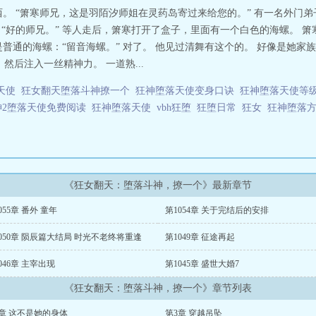
。 “箫寒师兄，这是羽陌汐师姐在灵药岛寄过来给您的。” 有一名外门
 “好的师兄。” 等人走后，箫寒打开了盒子，里面有一个白色的海螺。 
普通的海螺：“留音海螺。” 对了。 他见过清舞有这个的。 好像是她家
然后注入一丝精神力。 一道熟...
天使
狂女翻天堕落斗神撩一个
狂神堕落天使变身口诀
狂神堕落天使等
神2堕落天使免费阅读
狂神堕落天使
vbh狂堕
狂堕日常
狂女
狂神堕落
《狂女翻天：堕落斗神，撩一个》最新章节
055章 番外 童年
第1054章 关于完结后的安排
050章 陨辰篇大结局 时光不老终将重逢
第1049章 征途再起
046章 主宰出现
第1045章 盛世大婚7
《狂女翻天：堕落斗神，撩一个》章节列表
2章 这不是她的身体
第3章 穿越吊坠