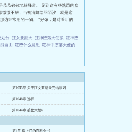
弟子恭恭敬敬地解释道。 见到这有些熟悉的盒
箫寒微微不解，当初清舞给羽陌汐，就是这
族那边经常用的一物。 “好像，是对着听的
级划分
狂女要翻天
狂神堕落天使贰
狂神堕
方能自由
狂堕什么意思
狂神中堕落天使的
第1053章 关于狂女要翻天完结原因
第1048章 选择
第1044章 盛世大婚6
第4章 送上门的百科全书