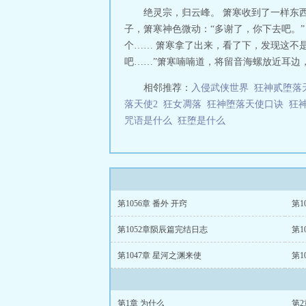
绝灵宗，归云峰。 箫寒收到了一样东西
子，箫寒神色微动：“多谢了，你下去吧。”
个…… 箫寒拿了出来，看了下，发现这不是
吧……”箫寒喃喃道，将留音海螺放近耳边，
相邻推荐：
入侵武侠世界
狂神贰堕落
落天使2
狂女凋落
狂神堕落天使口诀
狂
咒语是什么
狂堕是什么
第1056章 番外 开窍
第1
第1052章陨辰篇完结日志
第1
第1047章 星河之渊来使
第1
第1章 为什么
第