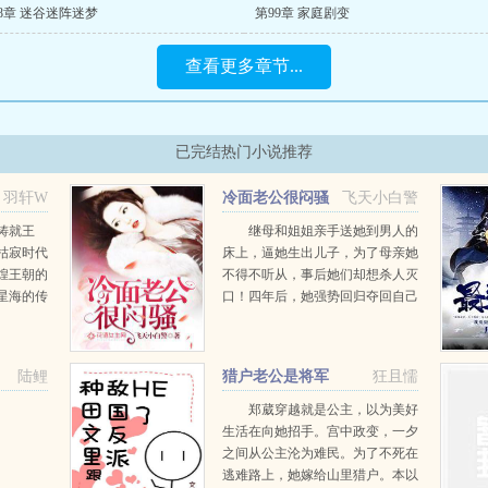
8章 迷谷迷阵迷梦
第99章 家庭剧变
查看更多章节...
已完结热门小说推荐
羽轩W
冷面老公很闷骚
飞天小白警
铸就王
继母和姐姐亲手送她到男人的
枯寂时代
床上，逼她生出儿子，为了母亲她
煌王朝的
不得不听从，事后她们却想杀人灭
星海的传
口！四年后，她强势回归夺回自己
是说。您
的一切，但不曾想儿子认贼作母，
至高无
她还惹上一个不该惹的男人...
.
陆鲤
猎户老公是将军
狂且懦
郑葳穿越就是公主，以为美好
生活在向她招手。宫中政变，一夕
之间从公主沦为难民。为了不死在
逃难路上，她嫁给山里猎户。本以