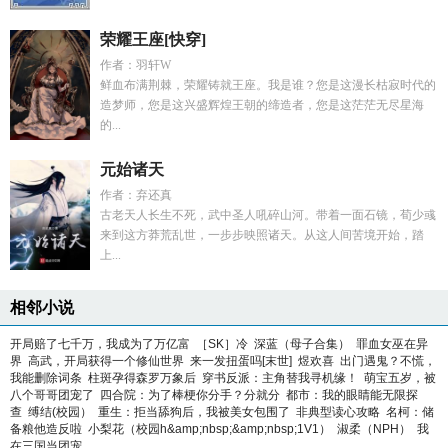
荣耀王座[快穿]
作者：羽轩W
鲜血布满荆棘，荣耀铸就王座。我是谁？您是这漫长枯寂时代的
造梦师，您是这兴盛辉煌王朝的缔造者，您是这茫茫无尽星海
的...
元始诸天
作者：弃还真
古老天人长生不死，武中圣人吼碎山河。带着一面石镜，荀少彧
来到这方莽荒乱世，一步步映照诸天。从这人间苦境开始，踏
上...
相邻小说
开局赔了七千万，我成为了万亿富
［SK］冷
深蓝（母子合集）
罪血女巫在异
界
高武，开局获得一个修仙世界
来一发扭蛋吗[末世]
煜欢喜
出门遇鬼？不慌，
我能删除词条
柱斑孕得森罗万象后
穿书反派：主角替我寻机缘！
萌宝五岁，被
八个哥哥团宠了
四合院：为了棒梗你分手？分就分
都市：我的眼睛能无限探
查
缚结(校园）
重生：拒当舔狗后，我被美女包围了
非典型读心攻略
名柯：储
备粮他造反啦
小梨花（校园h&amp;nbsp;&amp;nbsp;1V1）
淑柔（NPH）
我
在三国当团宠