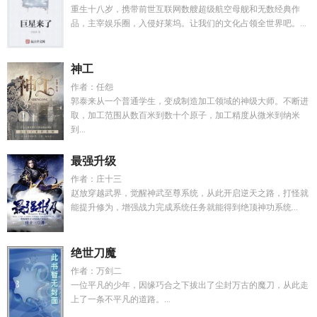
重生十八岁，携带前世互联网数艘超级航空母舰和无数经典作
品，主宰娱乐圈，入侵好莱坞。让我们的文化占领全世界吧。...
神工
作者：任怨
郭泰来从一个普通学生，变成制造加工领域的神级大师。不断进
取，加工范围从数百米到数十个原子，加工精度从微米到纳米
到...
最强升级
作者：庄十三
赵放穿越武界，觉醒神武至尊系统，从此开启逆天之路，打怪就
能提升修为，增强战力完成系统任务就能得到绝顶神功系统...
绝世刀魔
作者：万剑二
一位平凡的少年，因缘巧合之下拔出了尘封万古的魔刀，从此走
上了一条不平凡的道路。...