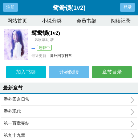
鸳鸯锁(1v2)
注册
登录
网站首页
小说分类
会员书架
阅读记录
鸳鸯锁(1v2)
风吹草动 著
连载中
最近更新：
番外回京日常
更新时间：
2026-03-25 12:01:39
加入书架
开始阅读
章节目录
最新章节
番外回京日常
番外现代
第一百章完结
第九十九章