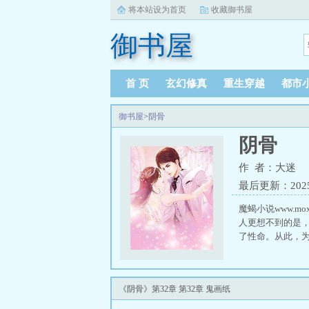
将本站设为首页
收藏御书屋
御书屋
首 页
玄幻修真
重生穿越
都市
御书屋
>
阴骨
阴骨
作 者：大迷
最后更新：2025-0
魔蝎小说www.
人更想不到的是
了性命。从此，
《阴骨》第32章 第32章 鬼画纸