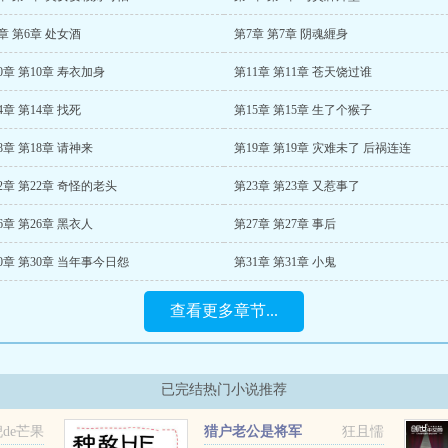
章 第6章 处女酒
第7章 第7章 阴魂緾身
0章 第10章 寿衣加身
第11章 第11章 苍天饶过谁
4章 第14章 找死
第15章 第15章 生了个猴子
8章 第18章 请神来
第19章 第19章 灾难未了 后祸连连
2章 第22章 奇怪的老头
第23章 第23章 又惹事了
6章 第26章 黑衣人
第27章 第27章 事后
0章 第30章 当年事今日怨
第31章 第31章 小鬼
查看更多章节...
已完结热门小说推荐
de芒果
猎户老公是将军
狂且懦