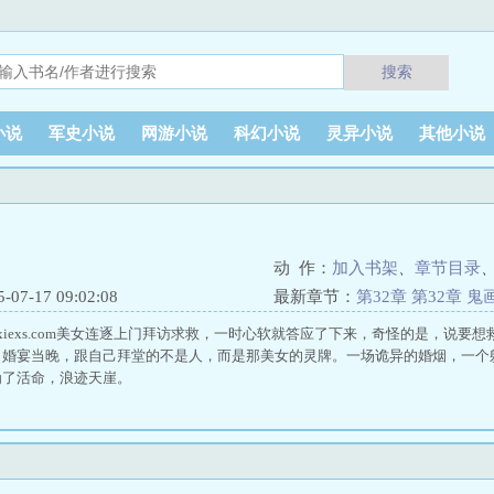
搜索
小说
军史小说
网游小说
科幻小说
灵异小说
其他小说
动 作：
加入书架
、
章节目录
7-17 09:02:08
最新章节：
第32章 第32章 鬼
moxiexs.com美女连逐上门拜访求救，一时心软就答应了下来，奇怪的是，说
，婚宴当晚，跟自己拜堂的不是人，而是那美女的灵牌。一场诡异的婚烟，一个
为了活命，浪迹天崖。