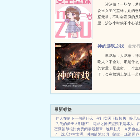
汐汐做了一场梦，梦
说里女主的堂妹，她的爸
怒无常，不时会发疯的反
里，汐汐小时候不小心被
了。回去之后，因为憎恨
心，所以欺负性格懦弱，
聪明的弟弟。因为讨厌女主.
神的游戏之我
虚无
是星球的远大意志
羊吃草，人吃羊，神
吃人？不全对。那是什么
的食量，是生命。一个生
了，会在根源上刻上一道
了，又会刻上一道痕，两
的差距，就是神吃的。生
速度太慢了吧？所以，神
的，还是政权的兴衰。一个政
最新标签
佳人在侧下一句是什么
侯门女医正版预售
晚风
丢失的爱王大明萧红
网游之神级盗贼不是坏人
恋微苦却很甜免费阅读最新章
晚风赴月
今天也在
了
沈氏继室太飒
时间缝隙歌词
啵你一口甜 周亦
寻魂记完整版
侯门女医全新未拆封
师兄实在是