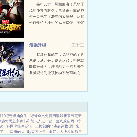
拳打八方，脚踹四海！风华正
茂的小和尚林夕，居然被不靠谱师
傅一口气签了20年的卖身契，从此
沦作傲娇大小姐的贴身保镖！关键
是，保镖就保镖吧，还得开车拎包
洗衣做饭，这也就忍了，内衣还得
俺来？！...
最强升级
庄十三
赵放穿越武界，觉醒神武至尊
系统，从此开启逆天之路，打怪就
能提升修为，增强战力完成系统任
务就能得到绝顶神功系统商城之
中，更有无数天材地宝，盖世机
缘，至强血统系统在手，天下我
有！女人我要最美！权力我要最
大！身份我要最尊贵！九天...
高武纪元烽仙合集
野骨全文免费阅读最新章节更新
穿越倚天之宋青书和胡夫人在一起
猪八戒官网
暗
读
科同老街生活港
土拨鼠的悲惨命运收你们来
宁
一口甜uwu
Hp美国往事
萧红王大明爱情故事
口甜新歌
你一口我一口高情商怎么说
溪水长流小