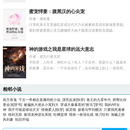
蜜宠悍妻：腹黑汉的心尖宠
作者：酒有毒
计算机系元宝穿越乱世成古代大力女被爹娘卖进农家做童养媳。
寡妇抠婆婆黑心贪兄嫂懒癌大姑子腹黑汉谁要欺负我媳...
神的游戏之我是星球的远大意志
作者：虚无行者北冥
羊吃草，人吃羊，神吃什么？吃人？不全对。那是什么？最基本
的食量，是生命。一个生命诞生了，会在根源上刻上一道痕死...
相邻小说
前方有鬼
千古一帝都在直播间抢小说
漂亮反派[快穿]
卷王的九零年代
师尊比你
更会演[穿书]
被偏执大佬从小宠到大
穿成大秦暴君的“驸马”[穿书]
我的AR女
神
我不可能是移动天灾
怪物爱人[快穿]
镇灵镜
披着马甲到横滨
只要我死遁够
快
残剑无双
最强龙神进化系统
吐槽篮球
我有一枚强化戒
狭刀狂剑
海贼之疾
风剑豪
轮回开端