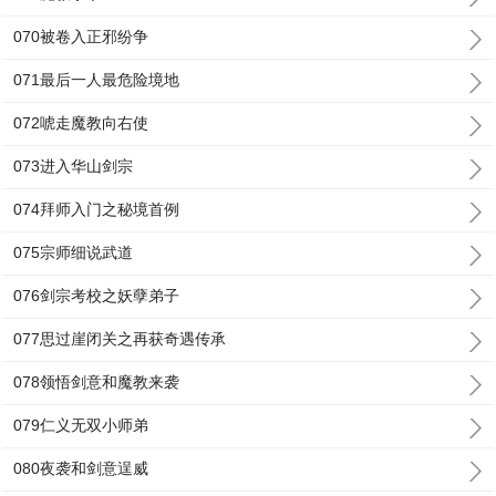
070被卷入正邪纷争
071最后一人最危险境地
072唬走魔教向右使
073进入华山剑宗
074拜师入门之秘境首例
075宗师细说武道
076剑宗考校之妖孽弟子
077思过崖闭关之再获奇遇传承
078领悟剑意和魔教来袭
079仁义无双小师弟
080夜袭和剑意逞威