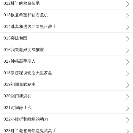
012胖丫的救命传承
013恢复希望和钻石危机
014逃离和进级二阶黑巫战士
015突破包围
016我去老娘变成猫啦
017神秘高手闯入
018祭炼秘境钥匙天星罗盘
019初闻鬼武秘史
020回归和惩罚
021时间静止么
022小挫折和继续的动力
023胖丫老爸居然是鬼武高手