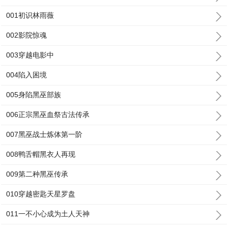
001初识林雨薇
002影院惊魂
003穿越电影中
004陷入困境
005身陷黑巫部族
006正宗黑巫血祭古法传承
007黑巫战士炼体第一阶
008鸭舌帽黑衣人再现
009第二种黑巫传承
010穿越密匙天星罗盘
011一不小心成为土人天神