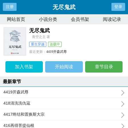
无尽鬼武
注册
登录
网站首页
小说分类
会员书架
阅读记录
无尽鬼武
青空之主 著
重生穿越
连载中
最近更新：
4419开森武尊
更新时间：
2024-06-12 17:26:42
加入书架
开始阅读
章节目录
最新章节
4419开森武尊
418清洗洗仇寇
4417终结和置换斯大宗
416再得菩提仙根