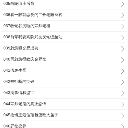
035白陀山庄后裔
036看一眼就恋爱的二长老阳圣君
037牧蛇谷沉睡的宗师老祖
038前辈我要高阶武技灵蛇缠丝劲
039忽悠呃交易成功
040再忽悠得欧氏金罗盘
041借鸡生蛋
042被打断的突破
043搞事情和盗宝
044宗师老鬼的真正恐怖
045抢镜王最佳顶包蛋欧大圣子
046罗盘变异