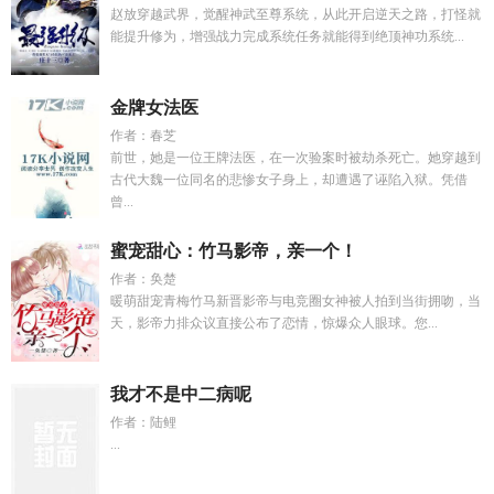
赵放穿越武界，觉醒神武至尊系统，从此开启逆天之路，打怪就
能提升修为，增强战力完成系统任务就能得到绝顶神功系统...
金牌女法医
作者：春芝
前世，她是一位王牌法医，在一次验案时被劫杀死亡。她穿越到
古代大魏一位同名的悲惨女子身上，却遭遇了诬陷入狱。凭借
曾...
蜜宠甜心：竹马影帝，亲一个！
作者：奂楚
暖萌甜宠青梅竹马新晋影帝与电竞圈女神被人拍到当街拥吻，当
天，影帝力排众议直接公布了恋情，惊爆众人眼球。您...
我才不是中二病呢
作者：陆鲤
...