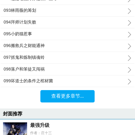
093林雨薇的筹划
094拜师计划失败
095小奶猫惹事
096搬救兵之财能通神
097抓鬼和炼制镇魂铃
098落户和笨徒又闯祸
099坏道士的条件之棺材菌
查看更多章节...
封面推荐
最强升级
作者：庄十三