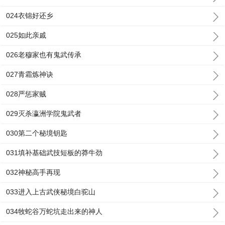
024衣锦好还乡
025如此亲戚
026老穆家也有鬼武传承
027青霜炼神诀
028严惩家贼
029灭杀瀛洲学院鬼武者
030第二个秘境钥匙
031填补基础武技短板的莽牛劲
032神秘高手再现
033进入上古武侠秘境白驼山
034牧蛇谷万蛇坑走出来的神人