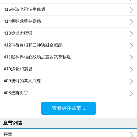
415林璇老祖转生傀儡
414吞噬武尊林嘉伟
413惊世大密谋
412再得灵根和三神诀融合威能
411戮神界核心战场之宣罗武尊秘境
410炼化和震撼
409懊悔的翼人武尊
408进阶将宗
查看更多章节...
章节列表
序章