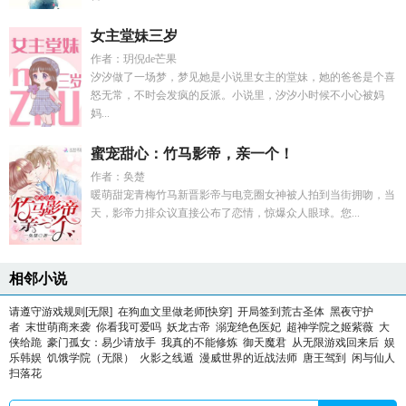
女主堂妹三岁
作者：玥倪de芒果
汐汐做了一场梦，梦见她是小说里女主的堂妹，她的爸爸是个喜
怒无常，不时会发疯的反派。小说里，汐汐小时候不小心被妈
妈...
蜜宠甜心：竹马影帝，亲一个！
作者：奂楚
暖萌甜宠青梅竹马新晋影帝与电竞圈女神被人拍到当街拥吻，当
天，影帝力排众议直接公布了恋情，惊爆众人眼球。您...
相邻小说
请遵守游戏规则[无限]
在狗血文里做老师[快穿]
开局签到荒古圣体
黑夜守护
者
末世萌商来袭
你看我可爱吗
妖龙古帝
溺宠绝色医妃
超神学院之姬紫薇
大
侠给跪
豪门孤女：易少请放手
我真的不能修炼
御天魔君
从无限游戏回来后
娱
乐韩娱
饥饿学院（无限）
火影之线遁
漫威世界的近战法师
唐王驾到
闲与仙人
扫落花