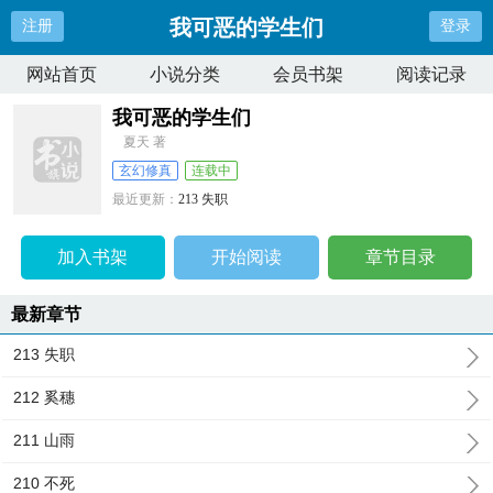
我可恶的学生们
注册
登录
网站首页
小说分类
会员书架
阅读记录
我可恶的学生们
夏天 著
玄幻修真
连载中
最近更新：
213 失职
更新时间：
2024-06-12 15:44:19
加入书架
开始阅读
章节目录
最新章节
213 失职
212 奚穗
211 山雨
210 不死