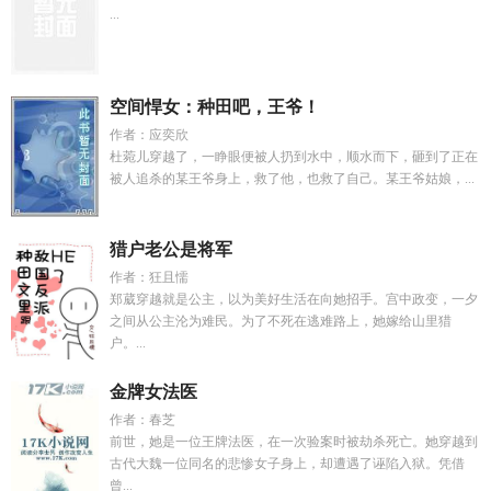
...
空间悍女：种田吧，王爷！
作者：应奕欣
杜菀儿穿越了，一睁眼便被人扔到水中，顺水而下，砸到了正在
被人追杀的某王爷身上，救了他，也救了自己。某王爷姑娘，...
猎户老公是将军
作者：狂且懦
郑葳穿越就是公主，以为美好生活在向她招手。宫中政变，一夕
之间从公主沦为难民。为了不死在逃难路上，她嫁给山里猎
户。...
金牌女法医
作者：春芝
前世，她是一位王牌法医，在一次验案时被劫杀死亡。她穿越到
古代大魏一位同名的悲惨女子身上，却遭遇了诬陷入狱。凭借
曾...