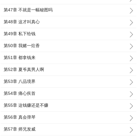
第47章 不就是一幅秘图吗
第48章 这才叫真心
第49章 私下给钱
第50章 我赌一炷香
第51章 都拿钱来
第52章 夏爷真男人啊
第53章 八品境界
第54章 痛心疾首
第55章 这钱赚还是不赚
第56章 真会弹琴
第57章 师兄发威