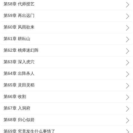
第58章 代师授艺
第59章 再出远门
第60章 风雨欲来
第61章 耕耘山
第62章 桃瘴迷幻阵
第63章 深入虎穴
第64章 出阵杀人
第65章 灵田灵稻
第66章 收割
第67章 入洞府
第68章 归心似箭
第69章 究竟发生什么事情了