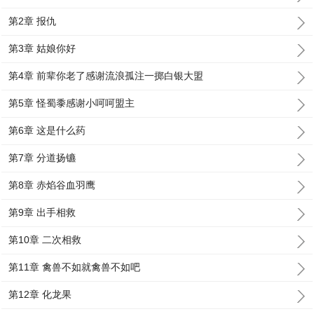
第2章 报仇
第3章 姑娘你好
第4章 前辈你老了感谢流浪孤注一掷白银大盟
第5章 怪蜀黍感谢小呵呵盟主
第6章 这是什么药
第7章 分道扬镳
第8章 赤焰谷血羽鹰
第9章 出手相救
第10章 二次相救
第11章 禽兽不如就禽兽不如吧
第12章 化龙果