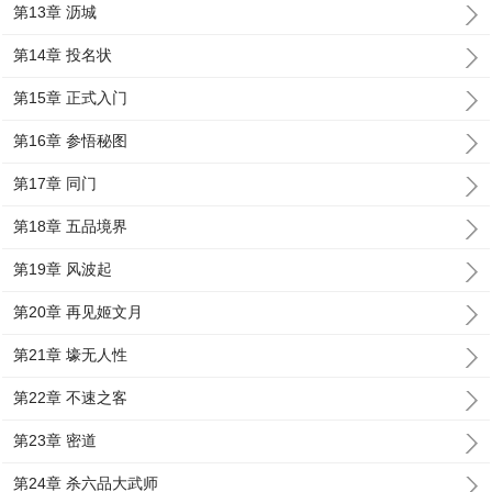
第13章 沥城
第14章 投名状
第15章 正式入门
第16章 参悟秘图
第17章 同门
第18章 五品境界
第19章 风波起
第20章 再见姬文月
第21章 壕无人性
第22章 不速之客
第23章 密道
第24章 杀六品大武师