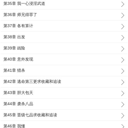
第35章 我一心浸淫武道
第36章 师兄得罪了
第37章 各有算计
第38章 出发
第39章 凶险
第40章 意外发现
第41章 猎杀
第42章 逃命第三更求收藏和追读
第43章 胆大包天
第44章 袭杀八品
第45章 晋级七品求收藏和追读
第46章 我懂