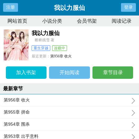
我以力服仙
注册
登录
网站首页
小说分类
会员书架
阅读记录
我以力服仙
断桥残雪 著
重生穿越
连载中
最近更新：
第956章 收火
更新时间：
2026-08-07 23:58:37
加入书架
开始阅读
章节目录
最新章节
第956章 收火
第955章 拼命
第954章 围杀
第953章 出乎意料