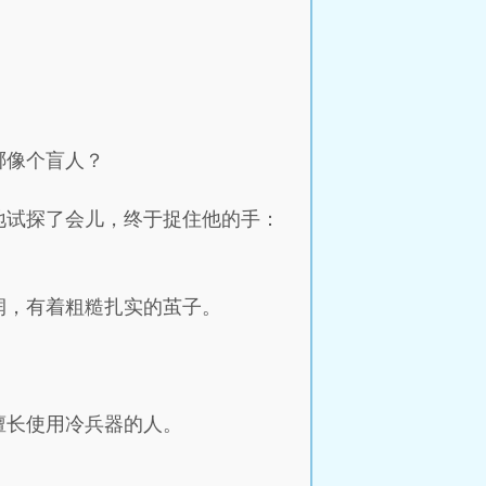
哪像个盲人？
地试探了会儿，终于捉住他的手：
润，有着粗糙扎实的茧子。
擅长使用冷兵器的人。