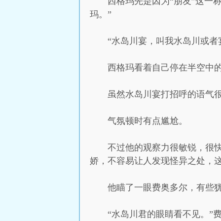
西格玛先是因为“朋友”这一
玛。”
“水岛川宴，叫我水岛川或者
西格玛看着自己停在半空中
虽然水岛川宴打招呼的语气
气氛顿时有点尴尬。
不过他的观察力很敏锐，很
娇，不容易让人发现怪异之处，
他瞄了一眼费奥多尔，有些
“水岛川君的眼睛看不见。”