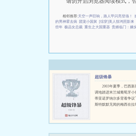
请勿开启浏览器阅读模式，
相邻推荐:
天空一声巨响，路人甲闪亮登场！
的男神霍去病
团宠小国舅
[综穿]美人惊鸿照影来
些年
极品女总裁
重生之大国重器
贵婿临门：嫡
超级锋暴
2003年夏季，巴西
调地踏进米兰城葡萄牙小
蒂亚诺罗纳尔多背着争议
斯特默默无闻的梅西在拉
头仰视着刚加盟的超级巨
迪尼奥在荷兰一家默默无
队里，有个即将惨遭淘汰
在憧憬着成为...