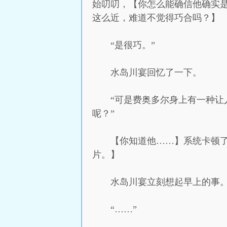
始叨叨，【你怎么能确信他确实
这么近，难道不觉得巧合吗？】
“是很巧。”
水岛川宴回忆了一下。
“可是费奥多尔身上有一种让
呢？”
【你知道他……】系统卡顿
片。】
水岛川宴立刻想起早上的事
“……”