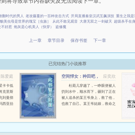
否则将导致章节内容缺失及无法阅读下一章。
掀翻时代的男人
老攻藤蔓的一百种攻击方式
开局直播秦皇汉武互飙演技
重生之我是
貌美虫母是世界的瑰宝［虫族］
从此不敢见观音
大唐无双之一剑破天
超级杀手在
女不好惹
炮灰是心机美人（快穿）
盗修魔
上一章
章节目录
保存书签
下一章
已完结热门小说推荐
陈爱庭
空间悍女：种田吧，
应奕欣
王爷！
新星卡卡低
杜菀儿穿越了，一睁眼便被人
将克里斯
扔到水中，顺水而下，砸到了正在
飞到曼彻
被人追杀的某王爷身上，救了他，
玛西亚抬
也救了自己。某王爷姑娘，救命之
星罗纳尔
恩，本王定当杜菀儿打断王爷？走
闻的小球
错剧本了吧？这是种田风！某王爷
的废物却
本王也可以种田的，很会种的。杜
菀儿上...