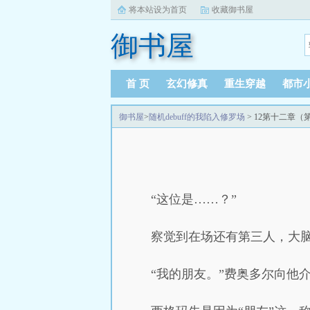
将本站设为首页
收藏御书屋
御书屋
首 页
玄幻修真
重生穿越
都市
御书屋
>
随机debuff的我陷入修罗场
> 12第十二章（
“这位是……？”
察觉到在场还有第三人，大
“我的朋友。”费奥多尔向他介