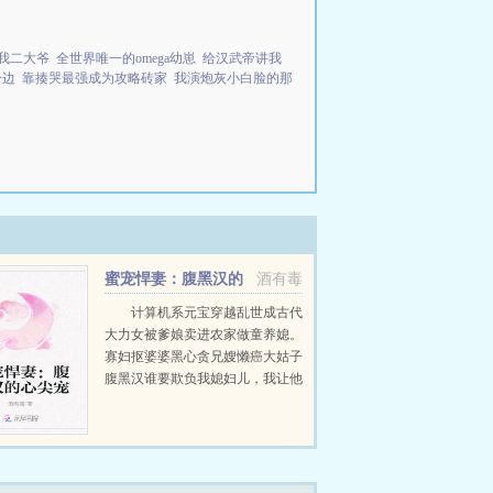
我二大爷
全世界唯一的omega幼崽
给汉武帝讲我
身边
靠揍哭最强成为攻略砖家
我演炮灰小白脸的那
蜜宠悍妻：腹黑汉的
酒有毒
心尖宠
计算机系元宝穿越乱世成古代
大力女被爹娘卖进农家做童养媳。
寡妇抠婆婆黑心贪兄嫂懒癌大姑子
腹黑汉谁要欺负我媳妇儿，我让他
跪着哭。小元宝过来给我锤一锤。
元宝小拳拳打在某男心口，某男胸
口痛痛痛，宛若胸口碎大石里的大
石，赶快求...