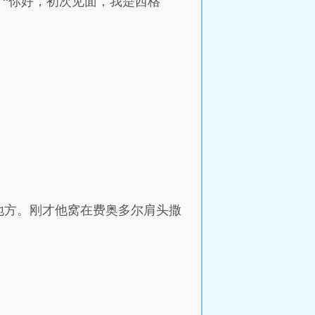
：“你好，初次见面，我是西格
地方。刚才他窝在费奥多尔肩头撒