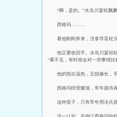
“啊，是的。”水岛川宴轻飘
西格玛：……
看他刚刚奔来，没拿导盲杖
他正要收回手。水岛川宴却
“看不见，有时候会对一些事情比
他的指尖温热，五指修长，
西格玛经营赌场，常年接待
这种茧子，只有常年用冷兵
这一认知，反倒让西格玛轻