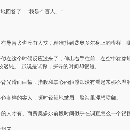
飘地回答了，“我是个盲人。”
没有导盲犬也没有人扶，精准扑到费奥多尔身上的模样，
好似在这个时候反应过来了，伸出右手往前，在空中犹豫
较迟钝。”虽说是试探，探寻的时间却很短。
手背光滑而白皙，指腹和掌心的触感却没有看起来那么温
各色各样的客人，顿时轻轻地皱眉，脑海里浮想联翩。
器的人才有。而费奥多尔前段时间似乎在调查怎么一个很
松起来。